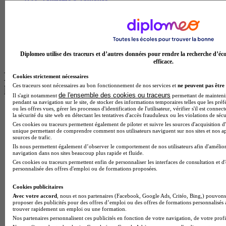
BTS Tourisme à Toulouse
Licence Psychologie à Lille
Master Informatique à Paris
BTS Communication à Bordeaux
Master Psychologie à Angers
BTS Communication à Lyon
Diplomeo utilise des traceurs et d’autres données pour rendre la recherche d’éco
BTS Ndrc à Lyon
efficace.
Les intitulés de diplôme par alternance
Cookies strictement nécessaires
Ces traceurs sont nécessaires au bon fonctionnement de nos services et
ne peuvent pas être 
les plus recherchés
de l'ensemble des cookies ou traceurs
Il s'agit notamment
permettant de maintenir 
pendant sa navigation sur le site, de stocker des informations temporaires telles que les préf
ou les offres vues, gérer les processus d'identification de l'utilisateur, vérifier s'il est conn
BTS Esf en alternance
la sécurité du site web en détectant les tentatives d'accès frauduleux ou les violations de sécu
BTS Dietetique en alternance
Ces cookies ou traceurs permettent également de piloter et suivre les sources d'acquisition d'
BTS Mco en alternance
unique permettant de comprendre comment nos utilisateurs naviguent sur nos sites et nos ap
sources de trafic.
BTS Pi en alternance
Ils nous permettent également d’observer le comportement de nos utilisateurs afin d'amélior
BTS Sp3s en alternance
navigation dans nos sites beaucoup plus rapide et fluide.
Master CCA en alternance
Ces cookies ou traceurs permettent enfin de personnaliser les interfaces de consultation et d
BTS Ndrc en alternance
personnalisée des offres d'emploi ou de formations proposées.
BTS Sam en alternance
Cap Fleuriste en alternance
Cookies publicitaires
BTS Sio en alternance
Avec votre accord
, nous et nos partenaires (Facebook, Google Ads, Critéo, Bing,) pouvons 
MSc Marketing Digital en alternance
proposer des publicités pour des offres d’emploi ou des offres de formations personnalisés
trouver rapidement un emploi ou une formation.
BTS Gpme en alternance
Nos partenaires personnalisent ces publicités en fonction de votre navigation, de votre profil
Cap Electricien en alternance