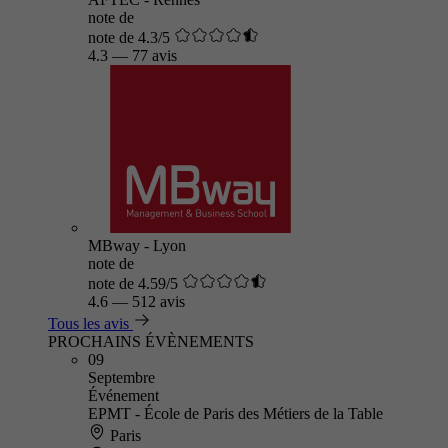
note de
note de 4.3/5
4.3
—
77 avis
MBway - Lyon
note de
note de 4.59/5
4.6
—
512 avis
Tous les avis
PROCHAINS ÉVÈNEMENTS
09
Septembre
Événement
EPMT - École de Paris des Métiers de la Table
Paris