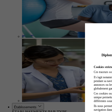
Diplome
Cookies strict
Ces traceurs so
Il s'agit notam
pendant sa navig
annonces ou les 
globalement gara
Ces cookies ou t
unique permetta
différentes sour
Ils nous permet
Établissements
navigation dans
ÉTABLISSEMENTS PAR TYPE