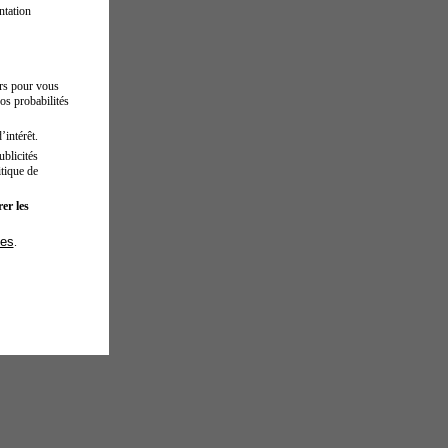
ntation
urs pour vous
os probabilités
’intérêt.
blicités
tique de
er les
ies
.