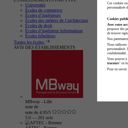
Ces cookies ou 
Universités
personnalisée d
Écoles de commerce
Écoles d’ingénieurs
Cookies public
Écoles des métiers de l’architecture
Avec votre ac
Écoles de droit
proposer des pu
Écoles d’ingénieur informatique
de trouver rapi
Écoles hôtelières
Nos partenaires 
Toutes les écoles
Nous utilisons 
AVIS DES ÉTABLISSEMENTS
personnalisés. 
confidentialité.
Vous pouvez à
traceurs
" en b
Pour en savoir 
MBway - Lille
note de
note de 4.95/5
5.0
—
201 avis
AFTEC - Rennes