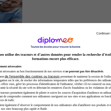
Continuer 
Kinésithérapeute sportif
o utilise des traceurs et d’autres données pour rendre la recherche d’écol
formations encore plus efficace.
ement nécessaires
nt nécessaires au bon fonctionnement de nos services et
ne peuvent pas être désactivés
.
de l'ensemble des cookies ou traceurs
ment
permettant de maintenir la session de l'utilis
ation sur le site, de stocker des informations temporaires telles que les préférences des utilisate
offres vues, gérer les processus d'identification de l'utilisateur, vérifier s'il est connecté ou non,
ntir la sécurité du site web en détectant les tentatives d'accès frauduleux ou les violations de sé
raceurs permettent également de piloter et suivre les sources d'acquisition d'audience en utilisan
nt de comprendre comment nos utilisateurs naviguent sur nos sites et nos applications en fonct
Préparateur en pharmacie
ces de trafic.
tent également d’observer le comportement de nos utilisateurs afin d'améliorer nos produits et r
 nos sites beaucoup plus rapide et fluide.