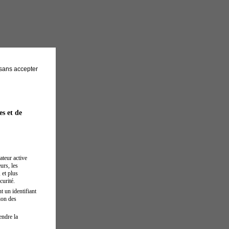
sans accepter
es et de
ateur active
urs, les
 et plus
curité.
t un identifiant
ion des
endre la