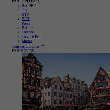
PAR DIPLÔMES
Bac PRO
CAP
BTS
BUT
Prépa
Bachelor
Licence
Licence Pro
Master
Tous les diplômes
PAR VILLES