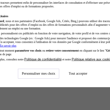
traceurs permettent enfin de personnaliser les interfaces de consultation et d'effectuer une prése
es offres d'emploi ou de formations proposées.
itaires
cord
, nous et nos partenaires (Facebook, Google Ads, Critéo, Bing,) pouvons utiliser des trace
blicités pour des offres d’emploi ou des offres de formations personnalisés afin d’augmenter v
dement un emploi ou une formation.
personnalisent ces publicités en fonction de votre navigation, de votre profil et de vos centres d
des technologies Google (ex : Google Ads) pour mesurer l'audience et proposer des contenus/pu
En acceptant, vous consentez à l'utilisation de vos données par Google conformément à leur poli
En savoir plus
 tout moment
paramétrer vos choix
ou
retirer votre consentement
en cliquant sur le lien "
Gér
as de page.
Politique de confidentialité
Politique relative aux cook
plus, consultez notre
et notre
Personnaliser mes choix
Tout accepter