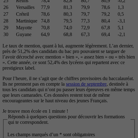
25
Reims
78,4
82,8
80,7
80,9
-0,2
26
Versailles
77,9
81,3
79,9
78,6
1,3
27
Créteil
78,6
80,3
79,7
79,2
0,5
28
Martinique
74,8
79,5
77,3
80,4
-3,1
29
Mayotte
70,8
74,0
72,9
67,8
5,1
30
Guyane
64,9
68,8
67,3
69,4
-2,1
Le taux de mention, quant à lui, augmente légèrement. L’an dernier,
près de 51,2% des candidats du bac pro pouvaient se targuer de
l’avoir décroché avec mention « bien », « assez bien » ou « très bien
». Cette année, ce sont 52,4% des lycéens qui repartent avec ce
prestigieux label.
Pour l’heure, il ne s’agit que de chiffres provisoires du baccalauréat.
Ils ne prennent pas en compte la
session de septembre
, destinée à
tous les candidats qui n’ont pu passer leurs épreuves en même temps
que leurs camarades. Ces données restent tout de même
encourageantes sur le haut niveau des jeunes Français.
Je trouve mon école en 1 minute !
Réponds à quelques questions pour découvrir les formations
qui te correspondent.
Les champs marqués d’un
*
sont obligatoires