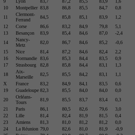
9
Lyon
83,7
87,2
85,5
83,9
1,6
10
Montpellier
83,8
86,8
85,5
84,7
0,8
Clermont-
11
84,5
85,8
85,1
83,9
1,2
Ferrand
12
Corse
86,6
83,2
84,9
79,8
5,1
13
Besançon
83,9
85,4
84,6
87,0
-2,4
Nancy-
14
82,0
86,7
84,6
85,2
-0,6
Metz
15
Nice
81,4
87,2
84,6
82,4
2,2
16
Normandie
83,6
85,3
84,4
83,5
0,9
17
Strasbourg
82,8
85,8
84,4
83,1
1,3
Aix-
18
82,5
85,5
84,2
83,1
1,1
Marseille
X
France
83,2
84,9
84,1
83,5
0,6
19
Guadeloupe
82,3
85,5
84,0
84,0
0,0
Orléans-
20
81,9
85,5
83,7
83,4
0,3
Tours
21
Paris
86,1
80,5
82,6
79,6
3,0
22
Lille
81,4
82,4
81,9
81,5
0,4
23
Amiens
81,3
81,0
81,2
81,2
0,0
24
La Réunion
79,0
82,6
81,0
81,9
-0,9