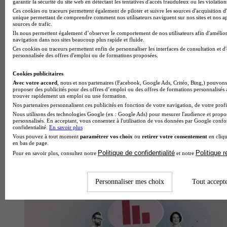
garantir la sécurité du site web en détectant les tentatives d'accès frauduleux ou les violation
Ces cookies ou traceurs permettent également de piloter et suivre les sources d'acquisition d'
unique permettant de comprendre comment nos utilisateurs naviguent sur nos sites et nos ap
sources de trafic.
Quelles études pour devenir juge ?
Ils nous permettent également d’observer le comportement de nos utilisateurs afin d'amélior
navigation dans nos sites beaucoup plus rapide et fluide.
Ces cookies ou traceurs permettent enfin de personnaliser les interfaces de consultation et d
personnalisée des offres d'emploi ou de formations proposées.
Cookies publicitaires
Avec votre accord
, nous et nos partenaires (Facebook, Google Ads, Critéo, Bing,) pouvons 
proposer des publicités pour des offres d’emploi ou des offres de formations personnalisés
trouver rapidement un emploi ou une formation.
Nos partenaires personnalisent ces publicités en fonction de votre navigation, de votre profil
Nous utilisons des technologies Google (ex : Google Ads) pour mesurer l'audience et propos
personnalisés. En acceptant, vous consentez à l'utilisation de vos données par Google conf
confidentialité.
En savoir plus
Vous pouvez à tout moment
paramétrer vos choix
ou
retirer votre consentement
en cliqu
en bas de page.
Politique de confidentialité
Politique 
Pour en savoir plus, consultez notre
et notre
Quelle formation post-bac pour travailler dans la
Personnaliser mes choix
Tout accept
communication ?