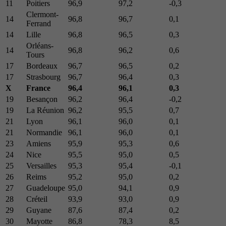
11
Poitiers
96,9
97,2
-0,3
Clermont-
14
96,8
96,7
0,1
Ferrand
14
Lille
96,8
96,5
0,3
Orléans-
14
96,8
96,2
0,6
Tours
17
Bordeaux
96,7
96,5
0,2
17
Strasbourg
96,7
96,4
0,3
X
France
96,4
96,1
0,3
19
Besançon
96,2
96,4
-0,2
19
La Réunion
96,2
95,5
0,7
21
Lyon
96,1
96,0
0,1
21
Normandie
96,1
96,0
0,1
23
Amiens
95,9
95,3
0,6
24
Nice
95,5
95,0
0,5
25
Versailles
95,3
95,4
-0,1
26
Reims
95,2
95,0
0,2
27
Guadeloupe
95,0
94,1
0,9
28
Créteil
93,9
93,0
0,9
29
Guyane
87,6
87,4
0,2
30
Mayotte
86,8
78,3
8,5