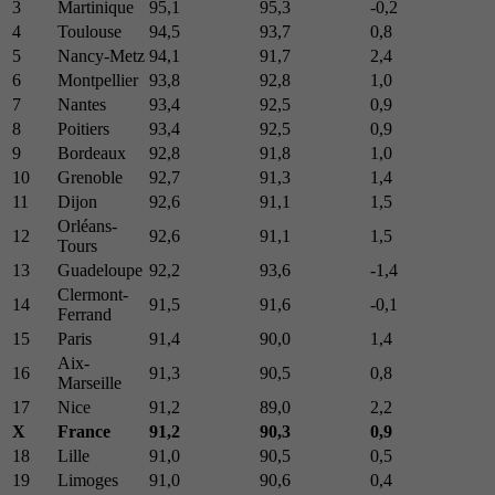
3
Martinique
95,1
95,3
-0,2
4
Toulouse
94,5
93,7
0,8
5
Nancy-Metz
94,1
91,7
2,4
6
Montpellier
93,8
92,8
1,0
7
Nantes
93,4
92,5
0,9
8
Poitiers
93,4
92,5
0,9
9
Bordeaux
92,8
91,8
1,0
10
Grenoble
92,7
91,3
1,4
11
Dijon
92,6
91,1
1,5
Orléans-
12
92,6
91,1
1,5
Tours
13
Guadeloupe
92,2
93,6
-1,4
Clermont-
14
91,5
91,6
-0,1
Ferrand
15
Paris
91,4
90,0
1,4
Aix-
16
91,3
90,5
0,8
Marseille
17
Nice
91,2
89,0
2,2
X
France
91,2
90,3
0,9
18
Lille
91,0
90,5
0,5
19
Limoges
91,0
90,6
0,4