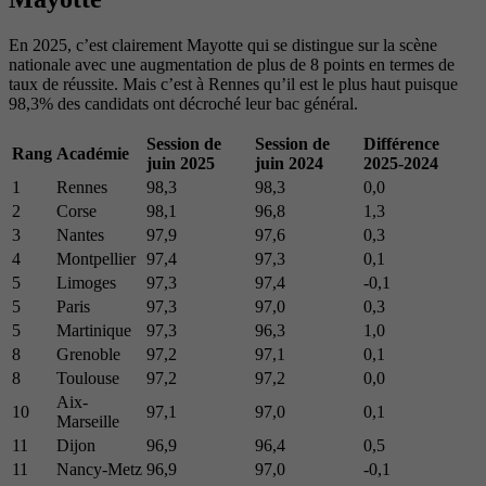
En 2025, c’est clairement Mayotte qui se distingue sur la scène
nationale avec une augmentation de plus de 8 points en termes de
taux de réussite. Mais c’est à Rennes qu’il est le plus haut puisque
98,3% des candidats ont décroché leur bac général.
Session de
Session de
Différence
Rang
Académie
juin 2025
juin 2024
2025-2024
1
Rennes
98,3
98,3
0,0
2
Corse
98,1
96,8
1,3
3
Nantes
97,9
97,6
0,3
4
Montpellier
97,4
97,3
0,1
5
Limoges
97,3
97,4
-0,1
5
Paris
97,3
97,0
0,3
5
Martinique
97,3
96,3
1,0
8
Grenoble
97,2
97,1
0,1
8
Toulouse
97,2
97,2
0,0
Aix-
10
97,1
97,0
0,1
Marseille
11
Dijon
96,9
96,4
0,5
11
Nancy-Metz
96,9
97,0
-0,1