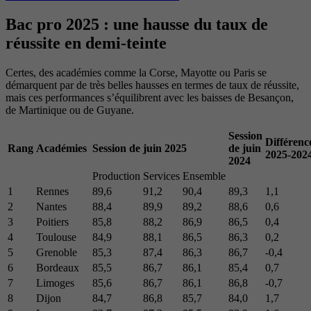
Bac pro 2025 : une hausse du taux de
réussite en demi-teinte
Certes, des académies comme la Corse, Mayotte ou Paris se
démarquent par de très belles hausses en termes de taux de réussite,
mais ces performances s’équilibrent avec les baisses de Besançon,
de Martinique ou de Guyane.
Session
Différenc
Rang
Académies
Session de juin 2025
de juin
2025-202
2024
Production
Services
Ensemble
1
Rennes
89,6
91,2
90,4
89,3
1,1
2
Nantes
88,4
89,9
89,2
88,6
0,6
3
Poitiers
85,8
88,2
86,9
86,5
0,4
4
Toulouse
84,9
88,1
86,5
86,3
0,2
5
Grenoble
85,3
87,4
86,3
86,7
-0,4
6
Bordeaux
85,5
86,7
86,1
85,4
0,7
7
Limoges
85,6
86,7
86,1
86,8
-0,7
8
Dijon
84,7
86,8
85,7
84,0
1,7