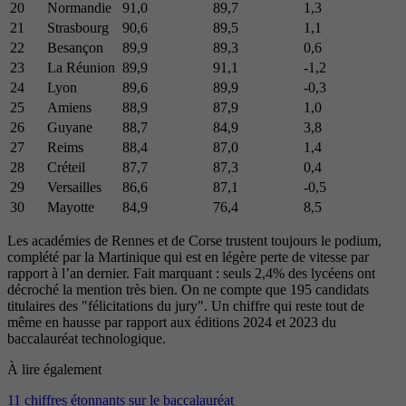
20
Normandie
91,0
89,7
1,3
21
Strasbourg
90,6
89,5
1,1
22
Besançon
89,9
89,3
0,6
23
La Réunion
89,9
91,1
-1,2
24
Lyon
89,6
89,9
-0,3
25
Amiens
88,9
87,9
1,0
26
Guyane
88,7
84,9
3,8
27
Reims
88,4
87,0
1,4
28
Créteil
87,7
87,3
0,4
29
Versailles
86,6
87,1
-0,5
30
Mayotte
84,9
76,4
8,5
Les académies de Rennes et de Corse trustent toujours le podium,
complété par la Martinique qui est en légère perte de vitesse par
rapport à l’an dernier. Fait marquant : seuls 2,4% des lycéens ont
décroché la mention très bien. On ne compte que 195 candidats
titulaires des "félicitations du jury". Un chiffre qui reste tout de
même en hausse par rapport aux éditions 2024 et 2023 du
baccalauréat technologique.
À lire également
11 chiffres étonnants sur le baccalauréat