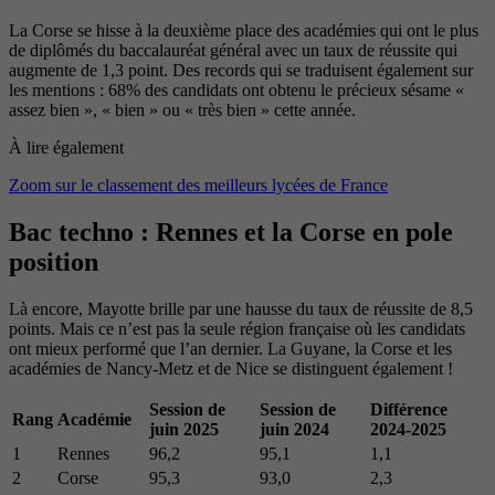
La Corse se hisse à la deuxième place des académies qui ont le plus
de diplômés du baccalauréat général avec un taux de réussite qui
augmente de 1,3 point. Des records qui se traduisent également sur
les mentions : 68% des candidats ont obtenu le précieux sésame «
assez bien », « bien » ou « très bien » cette année.
À lire également
Zoom sur le classement des meilleurs lycées de France
Bac techno : Rennes et la Corse en pole
position
Là encore, Mayotte brille par une hausse du taux de réussite de 8,5
points. Mais ce n’est pas la seule région française où les candidats
ont mieux performé que l’an dernier. La Guyane, la Corse et les
académies de Nancy-Metz et de Nice se distinguent également !
Session de
Session de
Différence
Rang
Académie
juin 2025
juin 2024
2024-2025
1
Rennes
96,2
95,1
1,1
2
Corse
95,3
93,0
2,3