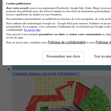
Cookies publicitaires
Comment financer son école d'audiovisuel ?
Avec votre accord
, nous et nos partenaires (Facebook, Google Ads, Critéo, Bing,) pouvons 
proposer des publicités pour des offres d’emploi ou des offres de formations personnalisés
trouver rapidement un emploi ou une formation.
Nos partenaires personnalisent ces publicités en fonction de votre navigation, de votre profil
Nous utilisons des technologies Google (ex : Google Ads) pour mesurer l'audience et propos
personnalisés. En acceptant, vous consentez à l'utilisation de vos données par Google conf
confidentialité.
En savoir plus
Vous pouvez à tout moment
paramétrer vos choix
ou
retirer votre consentement
en cliqu
en bas de page.
Politique de confidentialité
Politique 
Pour en savoir plus, consultez notre
et notre
Personnaliser mes choix
Tout accept
Comment financer son école d’ingénieurs ?