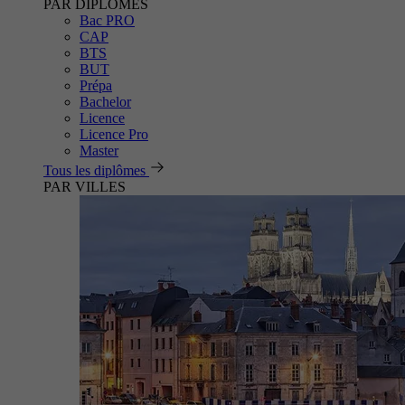
PAR DIPLÔMES
Bac PRO
CAP
BTS
BUT
Prépa
Bachelor
Licence
Licence Pro
Master
Tous les diplômes
PAR VILLES