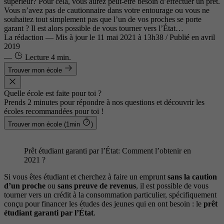
supérieur? Pour cela, vous aurez peut-être besoin d’effectuer un prêt.
Vous n’avez pas de cautionnaire dans votre entourage ou vous ne
souhaitez tout simplement pas que l’un de vos proches se porte
garant ? Il est alors possible de vous tourner vers l’État…
La rédaction
—
Mis à jour le
11 mai 2021 à 13h38
/ Publié en avril
2019
—
Lecture
4 min.
Trouver mon école
Quelle école est faite pour toi ?
Prends 2 minutes pour répondre à nos questions et découvrir les
écoles recommandées pour toi !
Trouver mon école (1min
)
Prêt étudiant garanti par l’État: Comment l’obtenir en
2021 ?
Si vous êtes étudiant et cherchez à faire un emprunt
sans la caution
d’un proche
ou
sans preuve de revenus
, il est possible de vous
tourner vers un crédit à la consommation particulier, spécifiquement
conçu pour financer les études des jeunes qui en ont besoin : le
prêt
étudiant garanti par l’État
.