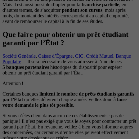
Mais il est aussi possible d’opter pour la
franchise partielle
, en
d’autres termes, de s’acquitter
pendant son cursus
, mois après
mois, du montant des intérêts correspondant au capital emprunté,
avant de rembourser le capital à la fin de ses études.
Que faire pour obtenir un prêt étudiant
garanti par l’État ?
Société Générale
,
Caisse d’Épargne
,
CIC
,
Crédit Mutuel
,
Banque
Populaire
… Il sera nécessaire de vous adresser à l’une de ces
5 banques partenaires
historiques du dispositif pour espérer
obtenir un prêt étudiant garanti par l’État.
Attention !
Certaines banques
limitent le nombre de prêts étudiants garantis
par l’État
qu’elles délivrent chaque année. Veillez donc à
faire
votre demande le plus tôt possible
.
Si vous n’êtes client dans aucun de ces établissements : pas de
panique ! Il n’est pas exigé que vous le soyez pour contracter un prêt
garanti par l’État. En revanche, veillez à bien vous informer auprès
des concernées, car certaines d’entre elles peuvent effectivement
refuser votre dossier sur ce critère.