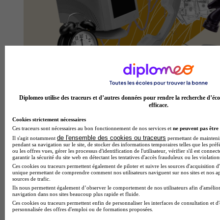
Combien coûte un bachelor informatique ?
Diplomeo utilise des traceurs et d’autres données pour rendre la recherche d’éco
efficace.
Cookies strictement nécessaires
Ces traceurs sont nécessaires au bon fonctionnement de nos services et
ne peuvent pas être 
de l'ensemble des cookies ou traceurs
Il s'agit notamment
permettant de maintenir 
pendant sa navigation sur le site, de stocker des informations temporaires telles que les préf
ou les offres vues, gérer les processus d'identification de l'utilisateur, vérifier s'il est conn
garantir la sécurité du site web en détectant les tentatives d'accès frauduleux ou les violation
Ces cookies ou traceurs permettent également de piloter et suivre les sources d'acquisition d'
unique permettant de comprendre comment nos utilisateurs naviguent sur nos sites et nos ap
sources de trafic.
Ils nous permettent également d’observer le comportement de nos utilisateurs afin d'amélior
navigation dans nos sites beaucoup plus rapide et fluide.
Ces cookies ou traceurs permettent enfin de personnaliser les interfaces de consultation et d
personnalisée des offres d'emploi ou de formations proposées.