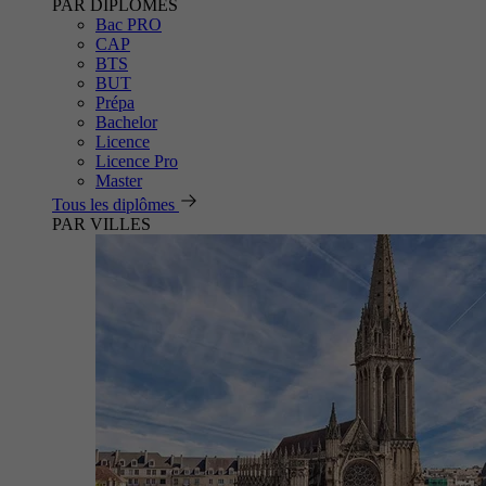
PAR DIPLÔMES
Bac PRO
CAP
BTS
BUT
Prépa
Bachelor
Licence
Licence Pro
Master
Tous les diplômes
PAR VILLES