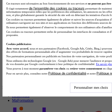
Ces traceurs sont nécessaires au bon fonctionnement de nos services et
ne peuvent pas être 
de l'ensemble des cookies ou traceurs
Il s'agit notamment
permettant de maintenir 
informations temporaires telles que les préférences des utilisateurs, les annonces ou les offres 
non, et plus globalement garantir la sécurité du site web en détectant les tentatives d'accès f
Ces cookies ou traceurs permettent également de piloter et suivre les sources d'acquisition
utilisateurs naviguent sur nos sites et nos applications en fonction des différentes sources de 
Ils nous permettent également d’observer le comportement de nos utilisateurs afin d'améliore
Ces cookies ou traceurs permettent enfin de personnaliser les interfaces de consultation et 
proposées.
Cookies publicitaires
Avec votre accord
, nous et nos partenaires (Facebook, Google Ads, Critéo, Bing,) pouvons 
des offres de formations personnalisés afin d’augmenter vos probabilités de trouver rapid
Nos partenaires personnalisent ces publicités en fonction de votre navigation, de votre profil
Nous utilisons des technologies Google (ex : Google Ads) pour mesurer l'audience et propose
de vos données par Google conformément à leur politique de confidentialité.
En savoir plu
Vous pouvez à tout moment
paramétrer vos choix
ou
retirer votre consentement
en cliqu
Politique de confidentialité
Politique 
Pour en savoir plus, consultez notre
et notre
Emploi et Education
Personnaliser mes choix
HelloWork
MaFormation