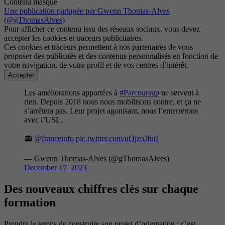
Contenu masqué
Une publication partagée par Gwenn Thomas-Alves
(@gThomasAlves)
Pour afficher ce contenu issu des réseaux sociaux, vous devez
accepter les cookies et traceurs publicitaires.
Ces cookies et traceurs permettent à nos partenaires de vous
proposer des publicités et des contenus personnalisés en fonction de
votre navigation, de votre profil et de vos centres d’intérêt.
Accepter
Les améliorations apportées à
#Parcoursup
ne servent à
rien. Depuis 2018 nous nous mobilisons contre, et ça ne
s’arrêtera pas. Leur projet agonisant, nous l’enterrerons
avec l’USL.
📻
@franceinfo
pic.twitter.com/uQjzoJfutI
— Gwenn Thomas-Alves (@gThomasAlves)
December 17, 2023
Des nouveaux chiffres clés sur chaque
formation
Prendre le temps de construire son projet d’orientation : c’est