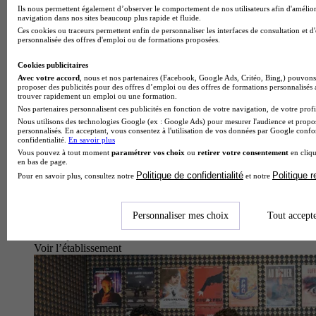
Ils nous permettent également d’observer le comportement de nos utilisateurs afin d'amélior
navigation dans nos sites beaucoup plus rapide et fluide.
Ces cookies ou traceurs permettent enfin de personnaliser les interfaces de consultation et d
personnalisée des offres d'emploi ou de formations proposées.
Cookies publicitaires
Avec votre accord
, nous et nos partenaires (Facebook, Google Ads, Critéo, Bing,) pouvons 
proposer des publicités pour des offres d’emploi ou des offres de formations personnalisés
trouver rapidement un emploi ou une formation.
Nos partenaires personnalisent ces publicités en fonction de votre navigation, de votre profil
Nous utilisons des technologies Google (ex : Google Ads) pour mesurer l'audience et propos
personnalisés. En acceptant, vous consentez à l'utilisation de vos données par Google conf
confidentialité.
En savoir plus
Vous pouvez à tout moment
paramétrer vos choix
ou
retirer votre consentement
en cliqu
en bas de page.
Politique de confidentialité
Politique 
Pour en savoir plus, consultez notre
et notre
Personnaliser mes choix
Tout accept
École spécialisée
Voir l’établissement