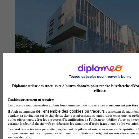
Diplomeo utilise des traceurs et d’autres données pour rendre la recherche d’éco
efficace.
Ynov Digital & IA - Nanterre
Cookies strictement nécessaires
Aucun avis
Ces traceurs sont nécessaires au bon fonctionnement de nos services et
ne peuvent pas être 
de l'ensemble des cookies ou traceurs
Il s'agit notamment
permettant de maintenir 
Nanterre
pendant sa navigation sur le site, de stocker des informations temporaires telles que les préf
ou les offres vues, gérer les processus d'identification de l'utilisateur, vérifier s'il est conn
garantir la sécurité du site web en détectant les tentatives d'accès frauduleux ou les violation
Ces cookies ou traceurs permettent également de piloter et suivre les sources d'acquisition d'
unique permettant de comprendre comment nos utilisateurs naviguent sur nos sites et nos ap
sources de trafic.