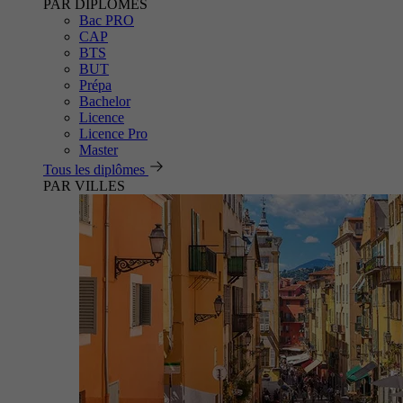
PAR DIPLÔMES
Bac PRO
CAP
BTS
BUT
Prépa
Bachelor
Licence
Licence Pro
Master
Tous les diplômes
PAR VILLES