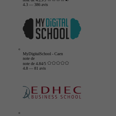
4.3
—
386 avis
MyDigitalSchool - Caen
note de
note de 4.84/5
4.8
—
81 avis