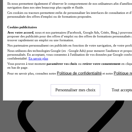
Ils nous permettent également d’observer le comportement de nos utilisateurs afin d'amélior
navigation dans nos sites beaucoup plus rapide et fluide.
Ces cookies ou traceurs permettent enfin de personnaliser les interfaces de consultation et d
personnalisée des offres d'emploi ou de formations proposées.
ESGRH
3.5
Cookies publicitaires
Avec votre accord
, nous et nos partenaires (Facebook, Google Ads, Critéo, Bing,) pouvons 
proposer des publicités pour des offres d’emploi ou des offres de formations personnalisés
10 avis
trouver rapidement un emploi ou une formation.
Paris 11e
Nos partenaires personnalisent ces publicités en fonction de votre navigation, de votre profil
Nous utilisons des technologies Google (ex : Google Ads) pour mesurer l'audience et propos
personnalisés. En acceptant, vous consentez à l'utilisation de vos données par Google conf
confidentialité.
En savoir plus
Vous pouvez à tout moment
paramétrer vos choix
ou
retirer votre consentement
en cliqu
en bas de page.
Politique de confidentialité
Politique 
Pour en savoir plus, consultez notre
et notre
Personnaliser mes choix
Tout accept