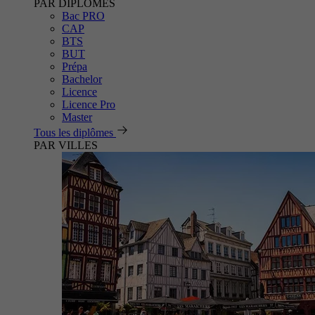
PAR DIPLÔMES
Bac PRO
CAP
BTS
BUT
Prépa
Bachelor
Licence
Licence Pro
Master
Tous les diplômes
PAR VILLES