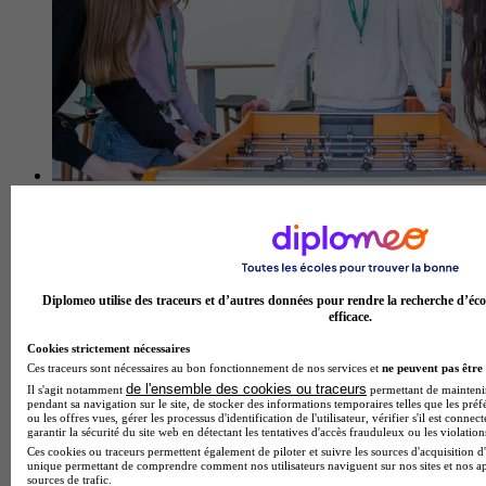
EBI - Ecole de biologie industrielle
4.3
59 avis
Diplomeo utilise des traceurs et d’autres données pour rendre la recherche d’éco
Cergy
efficace.
Cookies strictement nécessaires
Ces traceurs sont nécessaires au bon fonctionnement de nos services et
ne peuvent pas être 
de l'ensemble des cookies ou traceurs
Il s'agit notamment
permettant de maintenir 
pendant sa navigation sur le site, de stocker des informations temporaires telles que les préf
ou les offres vues, gérer les processus d'identification de l'utilisateur, vérifier s'il est conn
garantir la sécurité du site web en détectant les tentatives d'accès frauduleux ou les violation
Ces cookies ou traceurs permettent également de piloter et suivre les sources d'acquisition d'
unique permettant de comprendre comment nos utilisateurs naviguent sur nos sites et nos ap
sources de trafic.