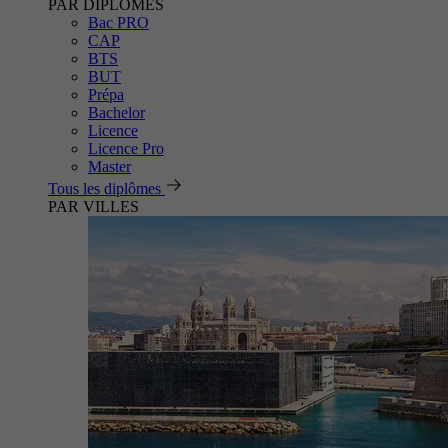
PAR DIPLÔMES
Bac PRO
CAP
BTS
BUT
Prépa
Bachelor
Licence
Licence Pro
Master
Tous les diplômes
PAR VILLES