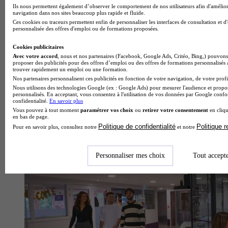
Ils nous permettent également d’observer le comportement de nos utilisateurs afin d'amélior
navigation dans nos sites beaucoup plus rapide et fluide.
Ces cookies ou traceurs permettent enfin de personnaliser les interfaces de consultation et d
personnalisée des offres d'emploi ou de formations proposées.
Cookies publicitaires
Avec votre accord
, nous et nos partenaires (Facebook, Google Ads, Critéo, Bing,) pouvons 
proposer des publicités pour des offres d’emploi ou des offres de formations personnalisés
trouver rapidement un emploi ou une formation.
Nos partenaires personnalisent ces publicités en fonction de votre navigation, de votre profil
Nous utilisons des technologies Google (ex : Google Ads) pour mesurer l'audience et propos
personnalisés. En acceptant, vous consentez à l'utilisation de vos données par Google conf
confidentialité.
En savoir plus
Vous pouvez à tout moment
paramétrer vos choix
ou
retirer votre consentement
en cliqu
en bas de page.
École d'ingénieurs
Politique de confidentialité
Politique 
Pour en savoir plus, consultez notre
et notre
Voir l’établissement
Personnaliser mes choix
Tout accept