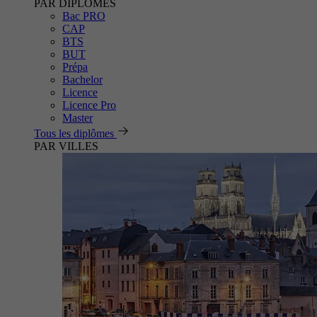
PAR DIPLÔMES
Bac PRO
CAP
BTS
BUT
Prépa
Bachelor
Licence
Licence Pro
Master
Tous les diplômes
PAR VILLES