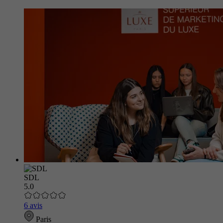
SDL
5.0
6 avis
Paris