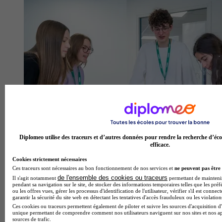
Diplomeo utilise des traceurs et d’autres données pour rendre la recherche d’éco
efficace.
Cookies strictement nécessaires
EBI - Ecole de biologie industrielle
Ces traceurs sont nécessaires au bon fonctionnement de nos services et
ne peuvent pas être 
4.3
de l'ensemble des cookies ou traceurs
Il s'agit notamment
permettant de maintenir 
pendant sa navigation sur le site, de stocker des informations temporaires telles que les préf
59 avis
ou les offres vues, gérer les processus d'identification de l'utilisateur, vérifier s'il est conn
garantir la sécurité du site web en détectant les tentatives d'accès frauduleux ou les violation
Cergy
Ces cookies ou traceurs permettent également de piloter et suivre les sources d'acquisition d'
unique permettant de comprendre comment nos utilisateurs naviguent sur nos sites et nos ap
sources de trafic.