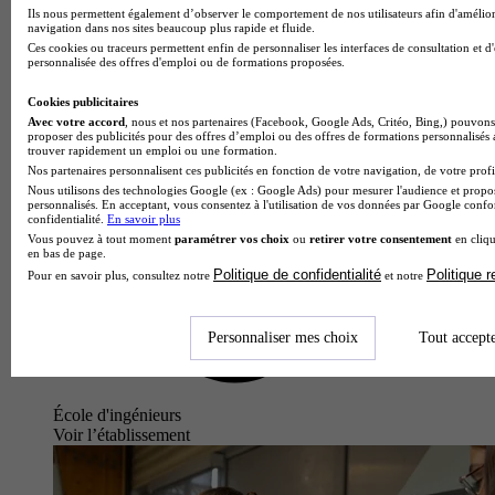
Ils nous permettent également d’observer le comportement de nos utilisateurs afin d'amélior
navigation dans nos sites beaucoup plus rapide et fluide.
Ces cookies ou traceurs permettent enfin de personnaliser les interfaces de consultation et d
personnalisée des offres d'emploi ou de formations proposées.
Cookies publicitaires
Avec votre accord
, nous et nos partenaires (Facebook, Google Ads, Critéo, Bing,) pouvons 
proposer des publicités pour des offres d’emploi ou des offres de formations personnalisés
trouver rapidement un emploi ou une formation.
Nos partenaires personnalisent ces publicités en fonction de votre navigation, de votre profil
Nous utilisons des technologies Google (ex : Google Ads) pour mesurer l'audience et propos
personnalisés. En acceptant, vous consentez à l'utilisation de vos données par Google conf
confidentialité.
En savoir plus
Vous pouvez à tout moment
paramétrer vos choix
ou
retirer votre consentement
en cliqu
en bas de page.
Politique de confidentialité
Politique 
Pour en savoir plus, consultez notre
et notre
Personnaliser mes choix
Tout accept
École d'ingénieurs
Voir l’établissement