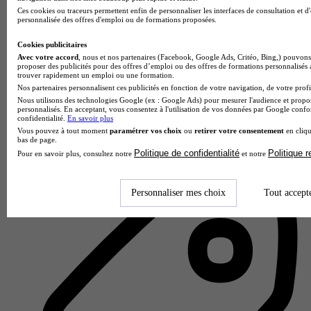
Ces cookies ou traceurs permettent enfin de personnaliser les interfaces de consultation et d
personnalisée des offres d'emploi ou de formations proposées.
Cookies publicitaires
Avec votre accord
, nous et nos partenaires (Facebook, Google Ads, Critéo, Bing,) pouvons 
proposer des publicités pour des offres d’emploi ou des offres de formations personnalisés
trouver rapidement un emploi ou une formation.
Nos partenaires personnalisent ces publicités en fonction de votre navigation, de votre profil
Nous utilisons des technologies Google (ex : Google Ads) pour mesurer l'audience et propos
personnalisés. En acceptant, vous consentez à l'utilisation de vos données par Google conf
Lycée professionnel André Ampère
confidentialité.
En savoir plus
Vous pouvez à tout moment
paramétrer vos choix
ou
retirer votre consentement
en cliqu
bas de page.
Aucun avis
Politique de confidentialité
Politique 
Pour en savoir plus, consultez notre
et notre
Vendôme
Personnaliser mes choix
Tout accept