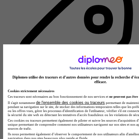
Diplomeo utilise des traceurs et d’autres données pour rendre la recherche d’éco
efficace.
Cookies strictement nécessaires
Ces traceurs sont nécessaires au bon fonctionnement de nos services et
ne peuvent pas être 
de l'ensemble des cookies ou traceurs
Il s'agit notamment
permettant de maintenir 
pendant sa navigation sur le site, de stocker des informations temporaires telles que les préf
Lycée GT
ou les offres vues, gérer les processus d'identification de l'utilisateur, vérifier s'il est conn
Voir l’établissement
la sécurité du site web en détectant les tentatives d'accès frauduleux ou les violations de sécu
Ces cookies ou traceurs permettent également de piloter et suivre les sources d'acquisition d'
unique permettant de comprendre comment nos utilisateurs naviguent sur nos sites et nos ap
sources de trafic.
Ils nous permettent également d’observer le comportement de nos utilisateurs afin d'amélior
navigation dans nos sites beaucoup plus rapide et fluide.