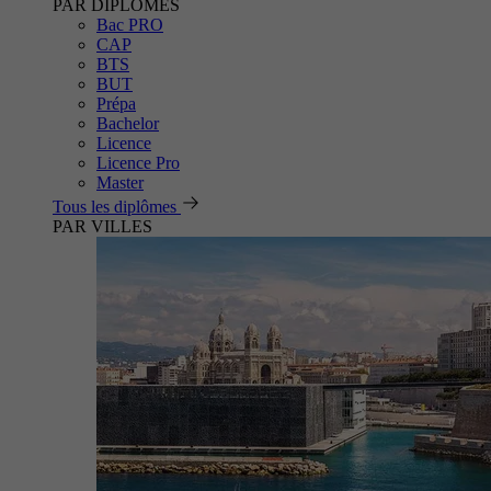
PAR DIPLÔMES
Bac PRO
CAP
BTS
BUT
Prépa
Bachelor
Licence
Licence Pro
Master
Tous les diplômes
PAR VILLES