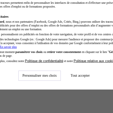
traceurs permettent enfin de personnaliser les interfaces de consultation et d'effectuer une prése
es offres d'emploi ou de formations proposées.
itaires
cord
, nous et nos partenaires (Facebook, Google Ads, Critéo, Bing,) pouvons utiliser des trace
blicités pour des offres d’emploi ou des offres de formations personnalisés afin d’augmenter v
dement un emploi ou une formation.
personnalisent ces publicités en fonction de votre navigation, de votre profil et de vos centres d
des technologies Google (ex : Google Ads) pour mesurer l'audience et proposer des contenus/pu
En acceptant, vous consentez à l'utilisation de vos données par Google conformément à leur poli
En savoir plus
 tout moment
paramétrer vos choix
ou
retirer votre consentement
en cliquant sur le lien "
Gér
as de page.
Politique de confidentialité
Politique relative aux cook
plus, consultez notre
et notre
Personnaliser mes choix
Tout accepter