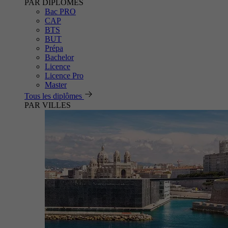
PAR DIPLÔMES
Bac PRO
CAP
BTS
BUT
Prépa
Bachelor
Licence
Licence Pro
Master
Tous les diplômes
PAR VILLES