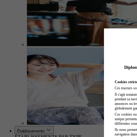
Diplome
Cookies strict
Ces traceurs so
Il s'agit notam
pendant sa navig
annonces ou les 
globalement gara
Ces cookies ou t
unique permetta
différentes sour
Ils nous permet
Établissements
navigation dans
ÉTABLISSEMENTS PAR TYPE