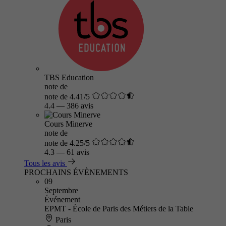
TBS Education
note de
note de 4.41/5
4.4
—
386 avis
Cours Minerve
note de
note de 4.25/5
4.3
—
61 avis
Tous les avis
PROCHAINS ÉVÈNEMENTS
09
Septembre
Événement
EPMT - École de Paris des Métiers de la Table
Paris