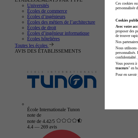
Ces cookies ou 
Universités
personnalisée d
Écoles de commerce
Écoles d’ingénieurs
Cookies public
Écoles des métiers de l’architecture
Avec votre ac
Écoles de droit
proposer des pu
Écoles d’ingénieur informatique
de trouver rapi
Écoles hôtelières
Nos partenaires 
Toutes les écoles
Nous utilisons 
AVIS DES ÉTABLISSEMENTS
personnalisés. 
confidentialité.
Vous pouvez à
traceurs
" en b
Pour en savoir 
École Internationale Tunon
note de
note de 4.42/5
4.4
—
269 avis