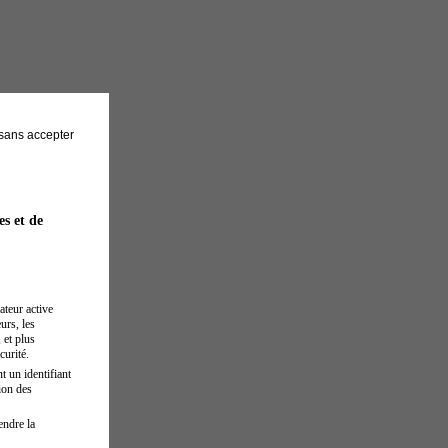
sans accepter
es et de
ateur active
urs, les
 et plus
curité.
t un identifiant
ion des
endre la