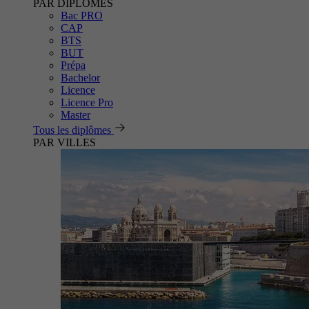
PAR DIPLÔMES
Bac PRO
CAP
BTS
BUT
Prépa
Bachelor
Licence
Licence Pro
Master
Tous les diplômes
PAR VILLES