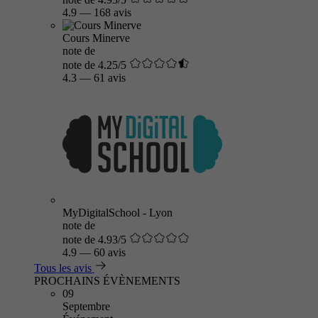
4.9
—
168 avis
Cours Minerve
note de
note de 4.25/5
4.3
—
61 avis
MyDigitalSchool - Lyon
note de
note de 4.93/5
4.9
—
60 avis
Tous les avis
PROCHAINS ÉVÈNEMENTS
09
Septembre