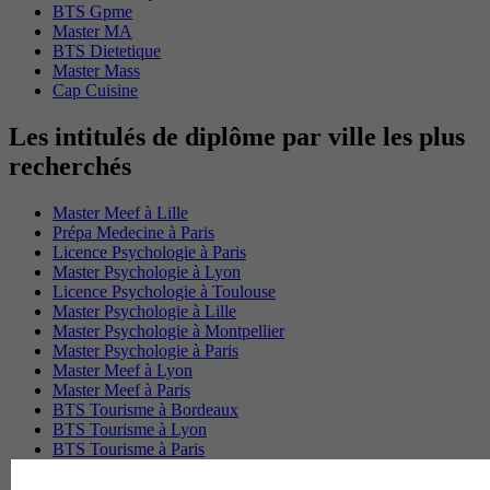
BTS Gpme
Master MA
BTS Dietetique
Master Mass
Cap Cuisine
Les intitulés de diplôme par ville les plus
recherchés
Master Meef à Lille
Prépa Medecine à Paris
Licence Psychologie à Paris
Master Psychologie à Lyon
Licence Psychologie à Toulouse
Master Psychologie à Lille
Master Psychologie à Montpellier
Master Psychologie à Paris
Master Meef à Lyon
Master Meef à Paris
BTS Tourisme à Bordeaux
BTS Tourisme à Lyon
BTS Tourisme à Paris
BTS Tourisme à Toulouse
Licence Psychologie à Lille