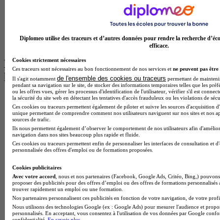
Master Informatique à Paris
BTS Communication à Bordeaux
Master Psychologie à Angers
BTS Communication à Lyon
Diplomeo utilise des traceurs et d’autres données pour rendre la recherche d’éco
BTS Ndrc à Lyon
efficace.
Cookies strictement nécessaires
Les intitulés de diplôme par alternance
Ces traceurs sont nécessaires au bon fonctionnement de nos services et
ne peuvent pas être 
les plus recherchés
de l'ensemble des cookies ou traceurs
Il s'agit notamment
permettant de maintenir 
pendant sa navigation sur le site, de stocker des informations temporaires telles que les préf
ou les offres vues, gérer les processus d'identification de l'utilisateur, vérifier s'il est conn
BTS Esf en alternance
la sécurité du site web en détectant les tentatives d'accès frauduleux ou les violations de sécu
BTS Dietetique en alternance
Ces cookies ou traceurs permettent également de piloter et suivre les sources d'acquisition d'
unique permettant de comprendre comment nos utilisateurs naviguent sur nos sites et nos ap
BTS Mco en alternance
sources de trafic.
BTS Pi en alternance
Ils nous permettent également d’observer le comportement de nos utilisateurs afin d'amélior
BTS Sp3s en alternance
navigation dans nos sites beaucoup plus rapide et fluide.
Master CCA en alternance
Ces cookies ou traceurs permettent enfin de personnaliser les interfaces de consultation et d
personnalisée des offres d'emploi ou de formations proposées.
BTS Ndrc en alternance
BTS Sam en alternance
Cookies publicitaires
Cap Fleuriste en alternance
Avec votre accord
, nous et nos partenaires (Facebook, Google Ads, Critéo, Bing,) pouvons 
BTS Sio en alternance
proposer des publicités pour des offres d’emploi ou des offres de formations personnalisés
MSc Marketing Digital en alternance
trouver rapidement un emploi ou une formation.
BTS Gpme en alternance
Nos partenaires personnalisent ces publicités en fonction de votre navigation, de votre profil
Cap Electricien en alternance
Nous utilisons des technologies Google (ex : Google Ads) pour mesurer l'audience et propos
BTS Gpn en alternance
personnalisés. En acceptant, vous consentez à l'utilisation de vos données par Google conf
confidentialité.
En savoir plus