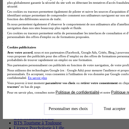
BTS Gpme
plus globalement garantir la sécurité du site web en détectant les tentatives d'accès fraudule
sécurité.
Master MA
Ces cookies ou traceurs permettent également de piloter et suivre les sources d'acquisition d
BTS Dietetique
identifiant unique permettant de comprendre comment nos utilisateurs naviguent sur nos site
Master Mass
fonction des différentes sources de trafic.
Cap Cuisine
Ils nous permettent également d’observer le comportement de nos utilisateurs afin d'amélior
navigation dans nos sites beaucoup plus rapide et fluide.
Ces cookies ou traceurs permettent enfin de personnaliser les interfaces de consultation et d
Les intitulés de diplôme par ville les plus
personnalisée des offres d'emploi ou de formations proposées.
recherchés
Cookies publicitaires
Avec votre accord
, nous et nos partenaires (Facebook, Google Ads, Critéo, Bing,) pouvons 
Master Meef à Lille
vous proposer des publicités pour des offres d’emploi ou des offres de formations personna
probabilités de trouver rapidement un emploi ou une formation.
Prépa Medecine à Paris
Nos partenaires personnalisent ces publicités en fonction de votre navigation, de votre profil
Licence Psychologie à Paris
Nous utilisons des technologies Google (ex : Google Ads) pour mesurer l'audience et propos
Master Psychologie à Lyon
personnalisés. En acceptant, vous consentez à l'utilisation de vos données par Google conf
Licence Psychologie à Toulouse
confidentialité.
En savoir plus
Master Psychologie à Lille
Vous pouvez à tout moment
paramétrer vos choix
ou
retirer votre consentement
en cliqu
Master Psychologie à Montpellier
traceurs
" en bas de page.
Master Psychologie à Paris
Politique de confidentialité
Politique 
Pour en savoir plus, consultez notre
et notre
Master Meef à Lyon
Master Meef à Paris
BTS Tourisme à Bordeaux
Personnaliser mes choix
Tout accepter
BTS Tourisme à Lyon
BTS Tourisme à Paris
BTS Tourisme à Toulouse
Licence Psychologie à Lille