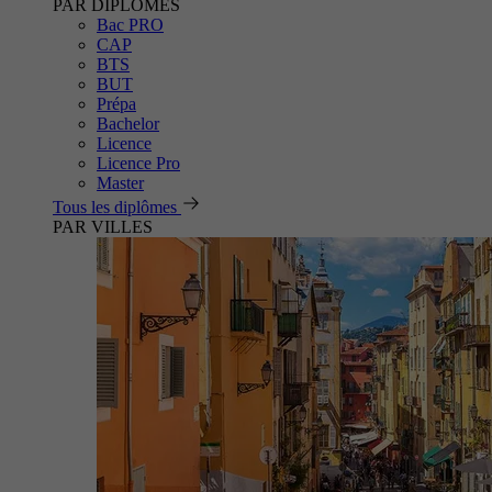
PAR DIPLÔMES
Bac PRO
CAP
BTS
BUT
Prépa
Bachelor
Licence
Licence Pro
Master
Tous les diplômes
PAR VILLES