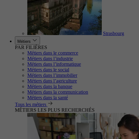
Strasbourg
Métiers
PAR FILIÈRES
Métiers dans le commerce
Métiers dans l’industrie
Métiers dans l’informatique
Métiers dans le social
Métiers dans l’immobilier
Métiers dans l’agriculture
Métiers dans la banque
Métiers dans la communication
Métiers dans la santé
Tous les métiers
MÉTIERS LES PLUS RECHERCHÉS