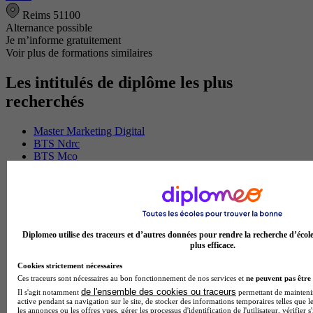
Reims 51100
Alternance possible
Je m’informe gratuitement
Voir plus de formations similaires
Les intitulés de diplôme les plus
recherchés
Master Marketing Digital
BTS Ndrc
BTS Mco
Master Data science
Master Meef
MBA International Business
BTS Sam
BTS Sio
BTS Communication
Diplomeo utilise des traceurs et d’autres données pour rendre la recherche d’écol
BTS Esf
plus efficace.
Licence Science de l education
Cookies strictement nécessaires
BTS Pi
Ces traceurs sont nécessaires au bon fonctionnement de nos services et
ne peuvent pas être 
Master International Business
de l'ensemble des cookies ou traceurs
Il s'agit notamment
permettant de maintenir 
BTS Sp3s
active pendant sa navigation sur le site, de stocker des informations temporaires telles que le
BAC Pro Assp
les annonces ou les offres vues, gérer les processus d'identification de l'utilisateur, vérifier s