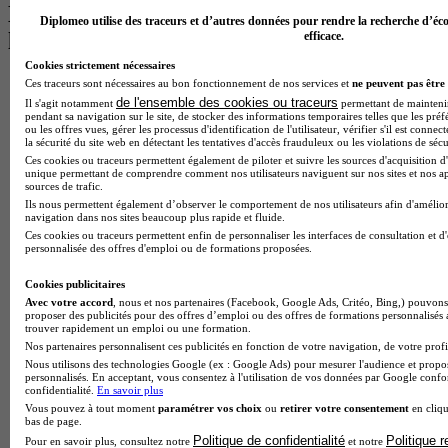
Les intitulés de diplôme par alternance
Diplomeo utilise des traceurs et d’autres données pour rendre la recherche d’éco
les plus recherchés
efficace.
Cookies strictement nécessaires
BTS Esf en alternance
Ces traceurs sont nécessaires au bon fonctionnement de nos services et
ne peuvent pas être 
BTS Dietetique en alternance
de l'ensemble des cookies ou traceurs
Il s'agit notamment
permettant de maintenir 
pendant sa navigation sur le site, de stocker des informations temporaires telles que les préf
BTS Mco en alternance
ou les offres vues, gérer les processus d'identification de l'utilisateur, vérifier s'il est conn
BTS Pi en alternance
la sécurité du site web en détectant les tentatives d'accès frauduleux ou les violations de sécu
BTS Sp3s en alternance
Ces cookies ou traceurs permettent également de piloter et suivre les sources d'acquisition d'
Master CCA en alternance
unique permettant de comprendre comment nos utilisateurs naviguent sur nos sites et nos ap
sources de trafic.
BTS Ndrc en alternance
Ils nous permettent également d’observer le comportement de nos utilisateurs afin d'amélior
BTS Sam en alternance
navigation dans nos sites beaucoup plus rapide et fluide.
Cap Fleuriste en alternance
Ces cookies ou traceurs permettent enfin de personnaliser les interfaces de consultation et d
BTS Sio en alternance
personnalisée des offres d'emploi ou de formations proposées.
MSc Marketing Digital en alternance
BTS Gpme en alternance
Cookies publicitaires
Cap Electricien en alternance
Avec votre accord
, nous et nos partenaires (Facebook, Google Ads, Critéo, Bing,) pouvons 
proposer des publicités pour des offres d’emploi ou des offres de formations personnalisés
BTS Gpn en alternance
trouver rapidement un emploi ou une formation.
BTS Domotique en alternance
Nos partenaires personnalisent ces publicités en fonction de votre navigation, de votre profil
BAC Pro Agora en alternance
Nous utilisons des technologies Google (ex : Google Ads) pour mesurer l'audience et propos
BTS Sta en alternance
personnalisés. En acceptant, vous consentez à l'utilisation de vos données par Google conf
BTS Iris en alternance
confidentialité.
En savoir plus
BTS Tpl en alternance
Vous pouvez à tout moment
paramétrer vos choix
ou
retirer votre consentement
en cliqu
bas de page.
BTS Ati en alternance
Politique de confidentialité
Politique 
Pour en savoir plus, consultez notre
et notre