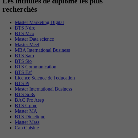
Les intitulés de diplôme les plus
recherchés
Master Marketing Digital
BTS Ndrc
BTS Mco
Master Data science
Master Meef
MBA International Business
BTS Sam
BTS Sio
BTS Communication
BTS Esf
Licence Science de l education
BTS Pi
Master International Business
BTS Sp3s
BAC Pro Assp
BTS Gpme
Master MA
BTS Dietetique
Master Mass
Cap Cuisine