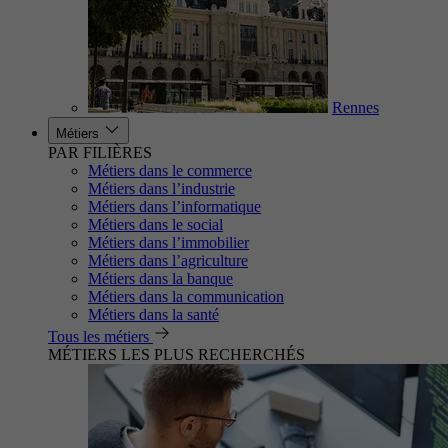
Rennes
Métiers
PAR FILIÈRES
Métiers dans le commerce
Métiers dans l’industrie
Métiers dans l’informatique
Métiers dans le social
Métiers dans l’immobilier
Métiers dans l’agriculture
Métiers dans la banque
Métiers dans la communication
Métiers dans la santé
Tous les métiers
MÉTIERS LES PLUS RECHERCHÉS