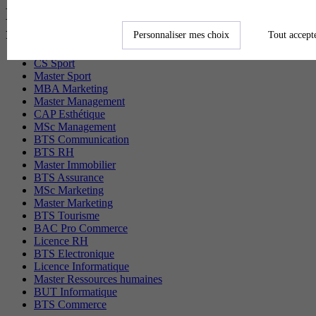
Les diplômes par filière les plus
recherchés
Personnaliser mes choix
Tout accept
CS Sport
Master Sport
MBA Marketing
Master Management
CAP Esthétique
MSc Management
BTS Communication
BTS RH
Master Immobilier
BTS Assurance
MSc Marketing
Master Marketing
BTS Tourisme
BAC Pro Commerce
Licence RH
BTS Electronique
Licence Informatique
Master Ressources humaines
BUT Informatique
BTS Commerce