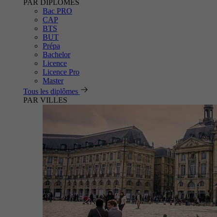
PAR DIPLÔMES
Bac PRO
CAP
BTS
BUT
Prépa
Bachelor
Licence
Licence Pro
Master
Tous les diplômes
PAR VILLES