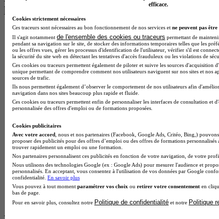
efficace.
les plus recherchés
Cookies strictement nécessaires
Ces traceurs sont nécessaires au bon fonctionnement de nos services et
ne peuvent pas être 
BTS Esf en alternance
de l'ensemble des cookies ou traceurs
Il s'agit notamment
permettant de maintenir 
BTS Dietetique en alternance
pendant sa navigation sur le site, de stocker des informations temporaires telles que les préf
BTS Mco en alternance
ou les offres vues, gérer les processus d'identification de l'utilisateur, vérifier s'il est conn
la sécurité du site web en détectant les tentatives d'accès frauduleux ou les violations de sécu
BTS Pi en alternance
Ces cookies ou traceurs permettent également de piloter et suivre les sources d'acquisition d'
BTS Sp3s en alternance
unique permettant de comprendre comment nos utilisateurs naviguent sur nos sites et nos ap
Master CCA en alternance
sources de trafic.
BTS Ndrc en alternance
Ils nous permettent également d’observer le comportement de nos utilisateurs afin d'amélior
BTS Sam en alternance
navigation dans nos sites beaucoup plus rapide et fluide.
Cap Fleuriste en alternance
Ces cookies ou traceurs permettent enfin de personnaliser les interfaces de consultation et d
personnalisée des offres d'emploi ou de formations proposées.
BTS Sio en alternance
MSc Marketing Digital en alternance
Cookies publicitaires
BTS Gpme en alternance
Avec votre accord
, nous et nos partenaires (Facebook, Google Ads, Critéo, Bing,) pouvons 
Cap Electricien en alternance
proposer des publicités pour des offres d’emploi ou des offres de formations personnalisés
BTS Gpn en alternance
trouver rapidement un emploi ou une formation.
BTS Domotique en alternance
Nos partenaires personnalisent ces publicités en fonction de votre navigation, de votre profil
BAC Pro Agora en alternance
Nous utilisons des technologies Google (ex : Google Ads) pour mesurer l'audience et propos
personnalisés. En acceptant, vous consentez à l'utilisation de vos données par Google conf
BTS Sta en alternance
confidentialité.
En savoir plus
BTS Iris en alternance
Vous pouvez à tout moment
paramétrer vos choix
ou
retirer votre consentement
en cliqu
BTS Tpl en alternance
bas de page.
BTS Ati en alternance
Politique de confidentialité
Politique 
Pour en savoir plus, consultez notre
et notre