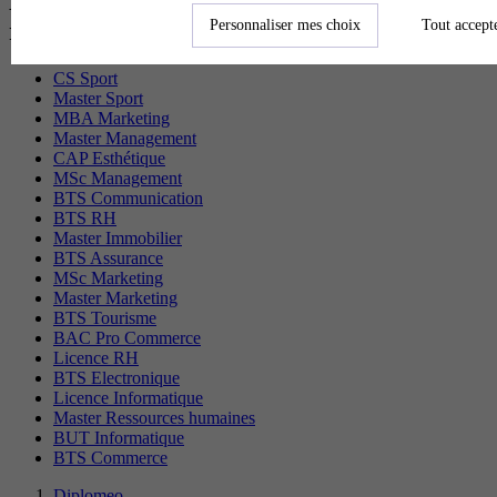
Les diplômes par filière les plus
Personnaliser mes choix
Tout accept
recherchés
CS Sport
Master Sport
MBA Marketing
Master Management
CAP Esthétique
MSc Management
BTS Communication
BTS RH
Master Immobilier
BTS Assurance
MSc Marketing
Master Marketing
BTS Tourisme
BAC Pro Commerce
Licence RH
BTS Electronique
Licence Informatique
Master Ressources humaines
BUT Informatique
BTS Commerce
Diplomeo