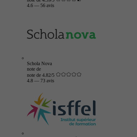
4.6
—
56 avis
Schola Nova
note de
note de 4.82/5
4.8
—
73 avis