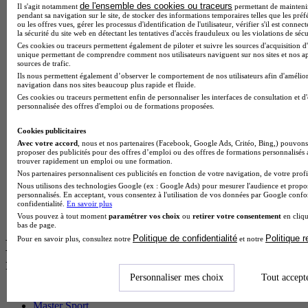
BTS Mco en alternance
de l'ensemble des cookies ou traceurs
Il s'agit notamment
permettant de maintenir 
pendant sa navigation sur le site, de stocker des informations temporaires telles que les préf
BTS Pi en alternance
ou les offres vues, gérer les processus d'identification de l'utilisateur, vérifier s'il est conn
BTS Sp3s en alternance
la sécurité du site web en détectant les tentatives d'accès frauduleux ou les violations de sécu
Master CCA en alternance
Ces cookies ou traceurs permettent également de piloter et suivre les sources d'acquisition d'
BTS Ndrc en alternance
unique permettant de comprendre comment nos utilisateurs naviguent sur nos sites et nos ap
sources de trafic.
BTS Sam en alternance
Ils nous permettent également d’observer le comportement de nos utilisateurs afin d'amélior
Cap Fleuriste en alternance
navigation dans nos sites beaucoup plus rapide et fluide.
BTS Sio en alternance
Ces cookies ou traceurs permettent enfin de personnaliser les interfaces de consultation et d
MSc Marketing Digital en alternance
personnalisée des offres d'emploi ou de formations proposées.
BTS Gpme en alternance
Cap Electricien en alternance
Cookies publicitaires
BTS Gpn en alternance
Avec votre accord
, nous et nos partenaires (Facebook, Google Ads, Critéo, Bing,) pouvons 
proposer des publicités pour des offres d’emploi ou des offres de formations personnalisés
BTS Domotique en alternance
trouver rapidement un emploi ou une formation.
BAC Pro Agora en alternance
Nos partenaires personnalisent ces publicités en fonction de votre navigation, de votre profil
BTS Sta en alternance
Nous utilisons des technologies Google (ex : Google Ads) pour mesurer l'audience et propos
BTS Iris en alternance
personnalisés. En acceptant, vous consentez à l'utilisation de vos données par Google conf
BTS Tpl en alternance
confidentialité.
En savoir plus
BTS Ati en alternance
Vous pouvez à tout moment
paramétrer vos choix
ou
retirer votre consentement
en cliqu
bas de page.
Politique de confidentialité
Politique 
Pour en savoir plus, consultez notre
et notre
Les diplômes par filière les plus
recherchés
Personnaliser mes choix
Tout accept
CS Sport
Master Sport