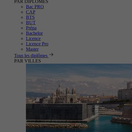
PAR DIPLÔMES
Bac PRO
CAP
BTS
BUT
Prépa
Bachelor
Licence
Licence Pro
Master
Tous les diplômes
PAR VILLES