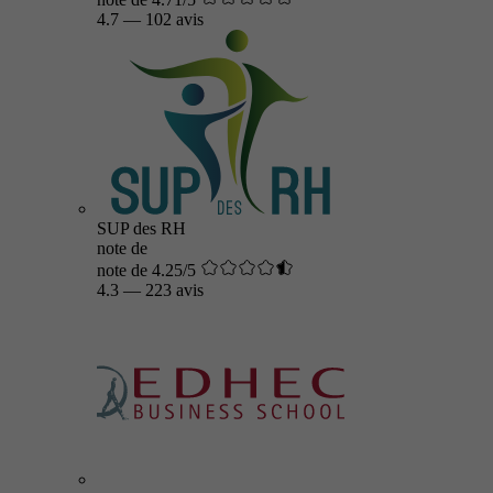
4.7
—
102 avis
SUP des RH
note de
note de 4.25/5
4.3
—
223 avis