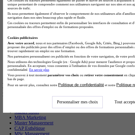
Ces cookies ou traceurs permettent également de piloter et suivre les sources d'acquisition d'
BTS Ndrc en alternance
unique permettant de comprendre comment nos utilisateurs naviguent sur nos sites et nos ap
BTS Sam en alternance
sources de trafic.
Cap Fleuriste en alternance
Ils nous permettent également d’observer le comportement de nos utilisateurs afin d'amélior
navigation dans nos sites beaucoup plus rapide et fluide.
BTS Sio en alternance
Ces cookies ou traceurs permettent enfin de personnaliser les interfaces de consultation et d
MSc Marketing Digital en alternance
personnalisée des offres d'emploi ou de formations proposées.
BTS Gpme en alternance
Cap Electricien en alternance
Cookies publicitaires
BTS Gpn en alternance
Avec votre accord
, nous et nos partenaires (Facebook, Google Ads, Critéo, Bing,) pouvons 
BTS Domotique en alternance
proposer des publicités pour des offres d’emploi ou des offres de formations personnalisés
BAC Pro Agora en alternance
trouver rapidement un emploi ou une formation.
BTS Sta en alternance
Nos partenaires personnalisent ces publicités en fonction de votre navigation, de votre profil
BTS Iris en alternance
Nous utilisons des technologies Google (ex : Google Ads) pour mesurer l'audience et propos
personnalisés. En acceptant, vous consentez à l'utilisation de vos données par Google conf
BTS Tpl en alternance
confidentialité.
En savoir plus
BTS Ati en alternance
Vous pouvez à tout moment
paramétrer vos choix
ou
retirer votre consentement
en cliqu
bas de page.
Les diplômes par filière les plus
Politique de confidentialité
Politique 
Pour en savoir plus, consultez notre
et notre
recherchés
Personnaliser mes choix
Tout accept
CS Sport
Master Sport
MBA Marketing
Master Management
CAP Esthétique
MSc Management