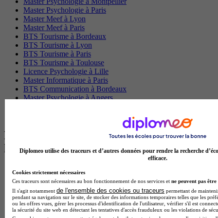
Master Psychologie à Montpellier
Master Psychologie à Paris
Master Meef à Lyon
Master Meef à Paris
BTS Tourisme à Bordeaux
BTS Tourisme à Lyon
BTS Tourisme à Paris
BTS Tourisme à Toulouse
Licence Psychologie à Lille
Master Informatique à Paris
BTS Communication à Bordeaux
Master Psychologie à Angers
BTS Communication à Lyon
BTS Ndrc à Lyon
Les intitulés de diplôme par alternance
les plus recherchés
Diplomeo utilise des traceurs et d’autres données pour rendre la recherche d’éco
efficace.
BTS Esf en alternance
Cookies strictement nécessaires
BTS Dietetique en alternance
Ces traceurs sont nécessaires au bon fonctionnement de nos services et
ne peuvent pas être 
BTS Mco en alternance
de l'ensemble des cookies ou traceurs
Il s'agit notamment
permettant de maintenir 
BTS Pi en alternance
pendant sa navigation sur le site, de stocker des informations temporaires telles que les préf
BTS Sp3s en alternance
ou les offres vues, gérer les processus d'identification de l'utilisateur, vérifier s'il est conn
la sécurité du site web en détectant les tentatives d'accès frauduleux ou les violations de sécu
Master CCA en alternance