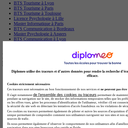
BTS Tourisme à Lyon
BTS Tourisme à Paris
BTS Tourisme à Toulouse
Licence Psychologie à Lille
Master Informatique à Paris
BTS Communication à Bordeaux
Master Psychologie à Angers
BTS Communication à Lyon
BTS Ndrc à Lyon
Les intitulés de diplôme par alternance
les plus recherchés
Diplomeo utilise des traceurs et d’autres données pour rendre la recherche d’éco
BTS Esf en alternance
efficace.
BTS Dietetique en alternance
Cookies strictement nécessaires
BTS Mco en alternance
Ces traceurs sont nécessaires au bon fonctionnement de nos services et
ne peuvent pas être 
BTS Pi en alternance
de l'ensemble des cookies ou traceurs
Il s'agit notamment
permettant de maintenir 
BTS Sp3s en alternance
pendant sa navigation sur le site, de stocker des informations temporaires telles que les préf
Master CCA en alternance
ou les offres vues, gérer les processus d'identification de l'utilisateur, vérifier s'il est conn
la sécurité du site web en détectant les tentatives d'accès frauduleux ou les violations de sécu
BTS Ndrc en alternance
Ces cookies ou traceurs permettent également de piloter et suivre les sources d'acquisition d'
BTS Sam en alternance
unique permettant de comprendre comment nos utilisateurs naviguent sur nos sites et nos ap
Cap Fleuriste en alternance
sources de trafic.
BTS Sio en alternance
Ils nous permettent également d’observer le comportement de nos utilisateurs afin d'amélior
MSc Marketing Digital en alternance
navigation dans nos sites beaucoup plus rapide et fluide.