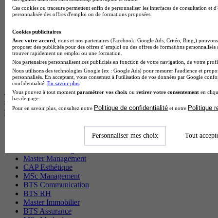
BTS Gpme en alternance
Ces cookies ou traceurs permettent enfin de personnaliser les interfaces de consultation et d
personnalisée des offres d'emploi ou de formations proposées.
Cap Electricien en alternance
BTS Gpn en alternance
Cookies publicitaires
BTS Domotique en alternance
Avec votre accord
, nous et nos partenaires (Facebook, Google Ads, Critéo, Bing,) pouvons 
BAC Pro Agora en alternance
proposer des publicités pour des offres d’emploi ou des offres de formations personnalisés
BTS Sta en alternance
trouver rapidement un emploi ou une formation.
BTS Iris en alternance
Nos partenaires personnalisent ces publicités en fonction de votre navigation, de votre profil
BTS Tpl en alternance
Nous utilisons des technologies Google (ex : Google Ads) pour mesurer l'audience et propos
BTS Ati en alternance
personnalisés. En acceptant, vous consentez à l'utilisation de vos données par Google conf
confidentialité.
En savoir plus
Vous pouvez à tout moment
paramétrer vos choix
ou
retirer votre consentement
en cliqu
Les diplômes par filière les plus
bas de page.
Politique de confidentialité
Politique 
Pour en savoir plus, consultez notre
et notre
recherchés
CS Sport
Personnaliser mes choix
Tout accept
Master Sport
MBA Marketing
Master Management
CAP Esthétique
MSc Management
BTS Communication
BTS RH
Master Immobilier
BTS Assurance