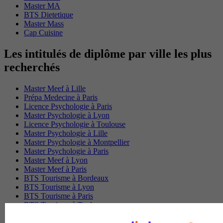
Master MA
BTS Dietetique
Master Mass
Cap Cuisine
Les intitulés de diplôme par ville les plus
recherchés
Master Meef à Lille
Prépa Medecine à Paris
Licence Psychologie à Paris
Master Psychologie à Lyon
Licence Psychologie à Toulouse
Master Psychologie à Lille
Master Psychologie à Montpellier
Master Psychologie à Paris
Master Meef à Lyon
Master Meef à Paris
BTS Tourisme à Bordeaux
BTS Tourisme à Lyon
BTS Tourisme à Paris
BTS Tourisme à Toulouse
Licence Psychologie à Lille
Master Informatique à Paris