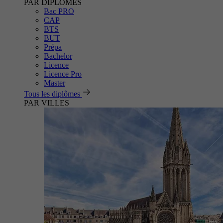
PAR DIPLÔMES
Bac PRO
CAP
BTS
BUT
Prépa
Bachelor
Licence
Licence Pro
Master
Tous les diplômes
PAR VILLES