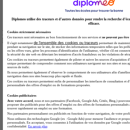
BTS Communication à Bordeaux
Master Psychologie à Angers
BTS Communication à Lyon
Diplomeo utilise des traceurs et d’autres données pour rendre la recherche d’éco
BTS Ndrc à Lyon
efficace.
Les intitulés de diplôme par alternance
Cookies strictement nécessaires
Ces traceurs sont nécessaires au bon fonctionnement de nos services et
ne peuvent pas être 
les plus recherchés
de l'ensemble des cookies ou traceurs
Il s'agit notamment
permettant de maintenir 
pendant sa navigation sur le site, de stocker des informations temporaires telles que les préf
ou les offres vues, gérer les processus d'identification de l'utilisateur, vérifier s'il est conn
BTS Esf en alternance
la sécurité du site web en détectant les tentatives d'accès frauduleux ou les violations de sécu
BTS Dietetique en alternance
Ces cookies ou traceurs permettent également de piloter et suivre les sources d'acquisition d'
BTS Mco en alternance
unique permettant de comprendre comment nos utilisateurs naviguent sur nos sites et nos ap
sources de trafic.
BTS Pi en alternance
Ils nous permettent également d’observer le comportement de nos utilisateurs afin d'amélior
BTS Sp3s en alternance
navigation dans nos sites beaucoup plus rapide et fluide.
Master CCA en alternance
Ces cookies ou traceurs permettent enfin de personnaliser les interfaces de consultation et d
BTS Ndrc en alternance
personnalisée des offres d'emploi ou de formations proposées.
BTS Sam en alternance
Cap Fleuriste en alternance
Cookies publicitaires
BTS Sio en alternance
Avec votre accord
, nous et nos partenaires (Facebook, Google Ads, Critéo, Bing,) pouvons 
proposer des publicités pour des offres d’emploi ou des offres de formations personnalisés
MSc Marketing Digital en alternance
trouver rapidement un emploi ou une formation.
BTS Gpme en alternance
Nos partenaires personnalisent ces publicités en fonction de votre navigation, de votre profil
Cap Electricien en alternance
Nous utilisons des technologies Google (ex : Google Ads) pour mesurer l'audience et propos
BTS Gpn en alternance
personnalisés. En acceptant, vous consentez à l'utilisation de vos données par Google conf
BTS Domotique en alternance
confidentialité.
En savoir plus