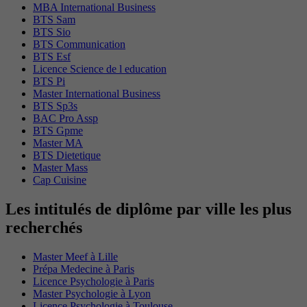
MBA International Business
BTS Sam
BTS Sio
BTS Communication
BTS Esf
Licence Science de l education
BTS Pi
Master International Business
BTS Sp3s
BAC Pro Assp
BTS Gpme
Master MA
BTS Dietetique
Master Mass
Cap Cuisine
Les intitulés de diplôme par ville les plus
recherchés
Master Meef à Lille
Prépa Medecine à Paris
Licence Psychologie à Paris
Master Psychologie à Lyon
Licence Psychologie à Toulouse