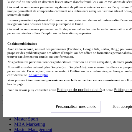
BTS Sp3s en alternance
la sécurité du site web en détectant les tentatives d'accès frauduleux ou les violations de sécu
Master CCA en alternance
Ces cookies ou traceurs permettent également de piloter et suivre les sources d'acquisition d'
unique permettant de comprendre comment nos utilisateurs naviguent sur nos sites et nos ap
BTS Ndrc en alternance
sources de trafic.
BTS Sam en alternance
Ils nous permettent également d’observer le comportement de nos utilisateurs afin d'amélior
Cap Fleuriste en alternance
navigation dans nos sites beaucoup plus rapide et fluide.
BTS Sio en alternance
Ces cookies ou traceurs permettent enfin de personnaliser les interfaces de consultation et d
MSc Marketing Digital en alternance
personnalisée des offres d'emploi ou de formations proposées.
BTS Gpme en alternance
Cap Electricien en alternance
Cookies publicitaires
BTS Gpn en alternance
Avec votre accord
, nous et nos partenaires (Facebook, Google Ads, Critéo, Bing,) pouvons 
proposer des publicités pour des offres d’emploi ou des offres de formations personnalisés
BTS Domotique en alternance
trouver rapidement un emploi ou une formation.
BAC Pro Agora en alternance
Nos partenaires personnalisent ces publicités en fonction de votre navigation, de votre profil
BTS Sta en alternance
Nous utilisons des technologies Google (ex : Google Ads) pour mesurer l'audience et propos
BTS Iris en alternance
personnalisés. En acceptant, vous consentez à l'utilisation de vos données par Google conf
BTS Tpl en alternance
confidentialité.
En savoir plus
BTS Ati en alternance
Vous pouvez à tout moment
paramétrer vos choix
ou
retirer votre consentement
en cliqu
bas de page.
Politique de confidentialité
Politique 
Pour en savoir plus, consultez notre
et notre
Les diplômes par filière les plus
recherchés
Personnaliser mes choix
Tout accept
CS Sport
Master Sport
MBA Marketing
Master Management