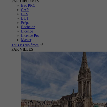
PAR DIPLÔMES
Bac PRO
CAP
BTS
BUT
Prépa
Bachelor
Licence
Licence Pro
Master
Tous les diplômes
PAR VILLES