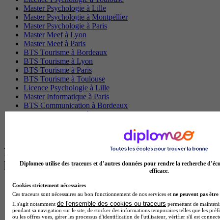
Master Psychologie à Lille
Master Psychologie à Montpellier
Master Psychologie à Paris
Master Meef à Lyon
Master Meef à Paris
BTS Tourisme à Bordeaux
BTS Tourisme à Lyon
BTS Tourisme à Paris
BTS Tourisme à Toulouse
Licence Psychologie à Lille
Master Informatique à Paris
BTS Communication à Bordeaux
Master Psychologie à Angers
BTS Communication à Lyon
BTS Ndrc à Lyon
Les intitulés de diplôme par alternance
les plus recherchés
Diplomeo utilise des traceurs et d’autres données pour rendre la recherche d’éco
efficace.
Cookies strictement nécessaires
BTS Esf en alternance
Ces traceurs sont nécessaires au bon fonctionnement de nos services et
ne peuvent pas être 
BTS Dietetique en alternance
de l'ensemble des cookies ou traceurs
BTS Mco en alternance
Il s'agit notamment
permettant de maintenir 
pendant sa navigation sur le site, de stocker des informations temporaires telles que les préf
BTS Pi en alternance
ou les offres vues, gérer les processus d'identification de l'utilisateur, vérifier s'il est conn