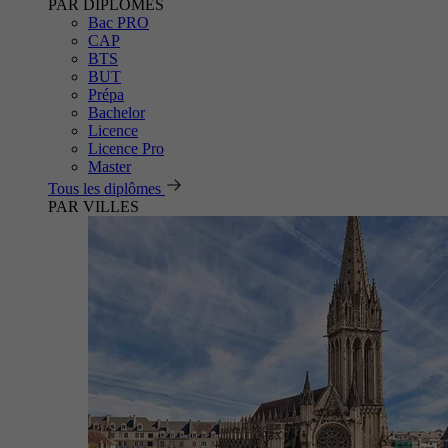
PAR DIPLÔMES
Bac PRO
CAP
BTS
BUT
Prépa
Bachelor
Licence
Licence Pro
Master
Tous les diplômes
PAR VILLES