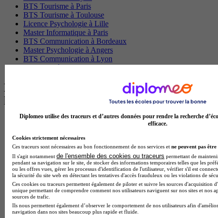
BTS Tourisme à Paris
BTS Tourisme à Toulouse
Licence Psychologie à Lille
Master Informatique à Paris
BTS Communication à Bordeaux
Master Psychologie à Angers
BTS Communication à Lyon
BTS Ndrc à Lyon
Les intitulés de diplôme par alternance
les plus recherchés
Diplomeo utilise des traceurs et d’autres données pour rendre la recherche d’éco
BTS Esf en alternance
efficace.
BTS Dietetique en alternance
Cookies strictement nécessaires
BTS Mco en alternance
Ces traceurs sont nécessaires au bon fonctionnement de nos services et
ne peuvent pas être 
BTS Pi en alternance
de l'ensemble des cookies ou traceurs
BTS Sp3s en alternance
Il s'agit notamment
permettant de maintenir 
pendant sa navigation sur le site, de stocker des informations temporaires telles que les préf
Master CCA en alternance
ou les offres vues, gérer les processus d'identification de l'utilisateur, vérifier s'il est conn
BTS Ndrc en alternance
la sécurité du site web en détectant les tentatives d'accès frauduleux ou les violations de sécu
BTS Sam en alternance
Ces cookies ou traceurs permettent également de piloter et suivre les sources d'acquisition d'
unique permettant de comprendre comment nos utilisateurs naviguent sur nos sites et nos ap
Cap Fleuriste en alternance
sources de trafic.
BTS Sio en alternance
Ils nous permettent également d’observer le comportement de nos utilisateurs afin d'amélior
MSc Marketing Digital en alternance
navigation dans nos sites beaucoup plus rapide et fluide.
BTS Gpme en alternance