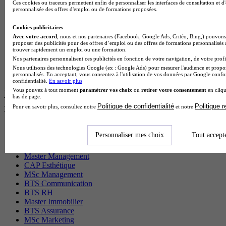
Ces cookies ou traceurs permettent enfin de personnaliser les interfaces de consultation et d
Cap Electricien en alternance
personnalisée des offres d'emploi ou de formations proposées.
BTS Gpn en alternance
BTS Domotique en alternance
Cookies publicitaires
BAC Pro Agora en alternance
Avec votre accord
, nous et nos partenaires (Facebook, Google Ads, Critéo, Bing,) pouvons 
proposer des publicités pour des offres d’emploi ou des offres de formations personnalisés
BTS Sta en alternance
trouver rapidement un emploi ou une formation.
BTS Iris en alternance
Nos partenaires personnalisent ces publicités en fonction de votre navigation, de votre profil
BTS Tpl en alternance
Nous utilisons des technologies Google (ex : Google Ads) pour mesurer l'audience et propos
BTS Ati en alternance
personnalisés. En acceptant, vous consentez à l'utilisation de vos données par Google conf
confidentialité.
En savoir plus
Vous pouvez à tout moment
paramétrer vos choix
ou
retirer votre consentement
en cliqu
Les diplômes par filière les plus
bas de page.
recherchés
Politique de confidentialité
Politique 
Pour en savoir plus, consultez notre
et notre
CS Sport
Personnaliser mes choix
Tout accept
Master Sport
MBA Marketing
Master Management
CAP Esthétique
MSc Management
BTS Communication
BTS RH
Master Immobilier
BTS Assurance
MSc Marketing