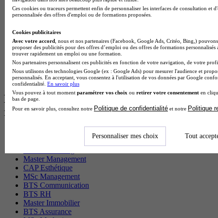
BTS Gpme en alternance
Ces cookies ou traceurs permettent enfin de personnaliser les interfaces de consultation et d
personnalisée des offres d'emploi ou de formations proposées.
Cap Electricien en alternance
BTS Gpn en alternance
Cookies publicitaires
BTS Domotique en alternance
Avec votre accord
, nous et nos partenaires (Facebook, Google Ads, Critéo, Bing,) pouvons 
BAC Pro Agora en alternance
proposer des publicités pour des offres d’emploi ou des offres de formations personnalisés
BTS Sta en alternance
trouver rapidement un emploi ou une formation.
BTS Iris en alternance
Nos partenaires personnalisent ces publicités en fonction de votre navigation, de votre profil
BTS Tpl en alternance
Nous utilisons des technologies Google (ex : Google Ads) pour mesurer l'audience et propos
BTS Ati en alternance
personnalisés. En acceptant, vous consentez à l'utilisation de vos données par Google conf
confidentialité.
En savoir plus
Vous pouvez à tout moment
paramétrer vos choix
ou
retirer votre consentement
en cliqu
Les diplômes par filière les plus
bas de page.
Politique de confidentialité
Politique 
Pour en savoir plus, consultez notre
et notre
recherchés
CS Sport
Personnaliser mes choix
Tout accept
Master Sport
MBA Marketing
Master Management
CAP Esthétique
MSc Management
BTS Communication
BTS RH
Master Immobilier
BTS Assurance