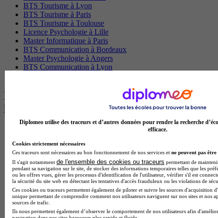
BTS Tourisme à Lyon
BTS Tourisme à Paris
BTS Tourisme à Toulouse
Licence Psychologie à Lille
Master Informatique à Paris
BTS Communication à Bordeaux
Master Psychologie à Angers
BTS Communication à Lyon
BTS Ndrc à Lyon
Les intitulés de diplôme par alternance
les plus recherchés
Diplomeo utilise des traceurs et d’autres données pour rendre la recherche d’éco
BTS Esf en alternance
efficace.
BTS Dietetique en alternance
Cookies strictement nécessaires
BTS Mco en alternance
Ces traceurs sont nécessaires au bon fonctionnement de nos services et
ne peuvent pas être 
BTS Pi en alternance
de l'ensemble des cookies ou traceurs
Il s'agit notamment
permettant de maintenir 
BTS Sp3s en alternance
pendant sa navigation sur le site, de stocker des informations temporaires telles que les préf
Master CCA en alternance
ou les offres vues, gérer les processus d'identification de l'utilisateur, vérifier s'il est conn
la sécurité du site web en détectant les tentatives d'accès frauduleux ou les violations de sécu
BTS Ndrc en alternance
Ces cookies ou traceurs permettent également de piloter et suivre les sources d'acquisition d'
BTS Sam en alternance
unique permettant de comprendre comment nos utilisateurs naviguent sur nos sites et nos ap
Cap Fleuriste en alternance
sources de trafic.
BTS Sio en alternance
Ils nous permettent également d’observer le comportement de nos utilisateurs afin d'amélior
MSc Marketing Digital en alternance
navigation dans nos sites beaucoup plus rapide et fluide.