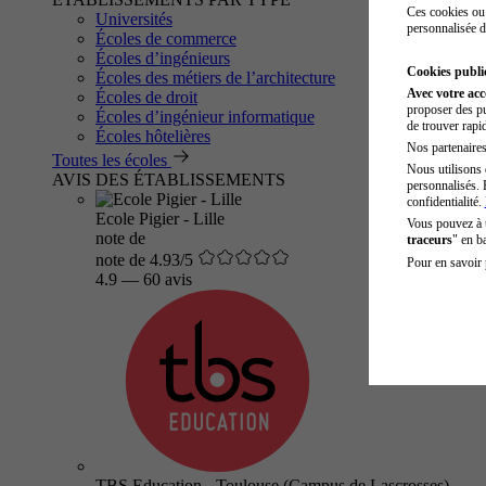
Ces cookies ou 
Universités
personnalisée d
Écoles de commerce
Écoles d’ingénieurs
Cookies public
Écoles des métiers de l’architecture
Avec votre ac
Écoles de droit
proposer des pu
Écoles d’ingénieur informatique
de trouver rapi
Écoles hôtelières
Nos partenaires 
Toutes les écoles
Nous utilisons 
AVIS DES ÉTABLISSEMENTS
personnalisés. 
confidentialité.
Ecole Pigier - Lille
Vous pouvez à
note de
traceurs
" en b
note de 4.93/5
Pour en savoir 
4.9
—
60 avis
TBS Education - Toulouse (Campus de Lascrosses)