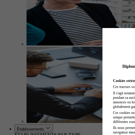
Diplome
Cookies strict
Ces traceurs so
Il s'agit notam
pendant sa navig
annonces ou les 
globalement gara
Ces cookies ou t
unique permetta
différentes sour
Ils nous permet
Établissements
navigation dans
ÉTABLISSEMENTS PAR TYPE