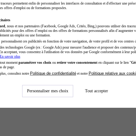
traceurs permettent enfin de personnaliser les interfaces de consultation et d'effectuer une prése
es offres d'emploi ou de formations proposées.
itaires
cord
, nous et nos partenaires (Facebook, Google Ads, Critéo, Bing,) pouvons utiliser des trace
blicités pour des offres d’emploi ou des offres de formations personnalisés afin d’augmenter v
dement un emploi ou une formation.
personnalisent ces publicités en fonction de votre navigation, de votre profil et de vos centres d
des technologies Google (ex : Google Ads) pour mesurer l'audience et proposer des contenus/pu
En acceptant, vous consentez à l'utilisation de vos données par Google conformément à leur poli
En savoir plus
 tout moment
paramétrer vos choix
ou
retirer votre consentement
en cliquant sur le lien "
Gér
as de page.
Politique de confidentialité
Politique relative aux cook
plus, consultez notre
et notre
Personnaliser mes choix
Tout accepter