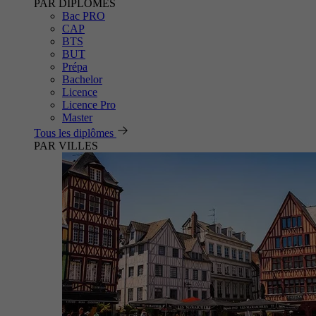
PAR DIPLÔMES
Bac PRO
CAP
BTS
BUT
Prépa
Bachelor
Licence
Licence Pro
Master
Tous les diplômes
PAR VILLES