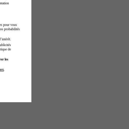
ntation
urs pour vous
os probabilités
’intérêt.
blicités
tique de
er les
ies
.