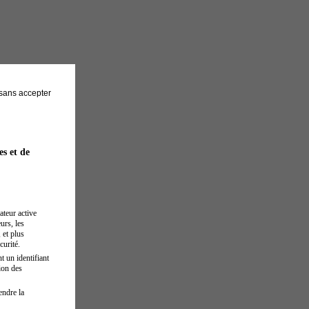
sans accepter
es et de
ateur active
urs, les
 et plus
curité.
t un identifiant
ion des
endre la