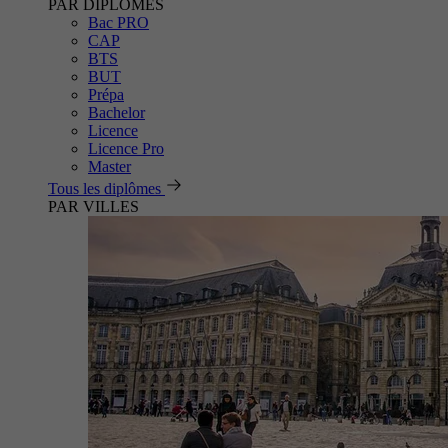
PAR DIPLÔMES
Bac PRO
CAP
BTS
BUT
Prépa
Bachelor
Licence
Licence Pro
Master
Tous les diplômes
PAR VILLES