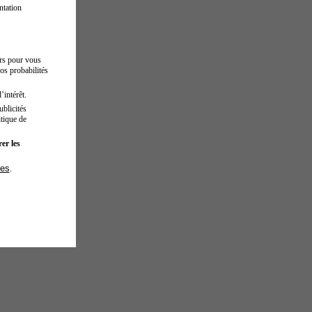
ntation
urs pour vous
os probabilités
’intérêt.
blicités
tique de
er les
ies
.