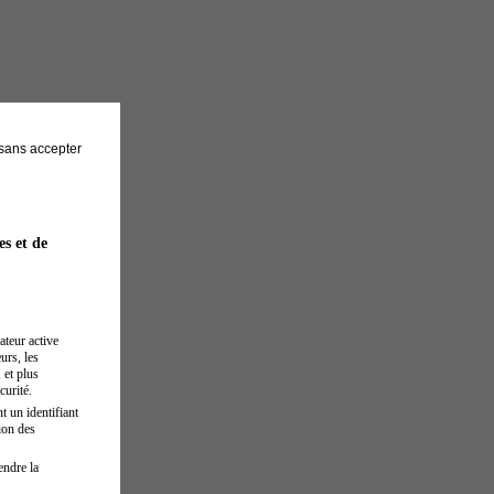
sans accepter
es et de
ateur active
urs, les
 et plus
curité.
t un identifiant
ion des
endre la