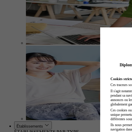
Diplome
Cookies strict
Ces traceurs so
Il s'agit notam
pendant sa navig
annonces ou les 
globalement gara
Ces cookies ou t
unique permetta
différentes sour
Ils nous permet
Établissements
navigation dans
ÉTABLISSEMENTS PAR TYPE