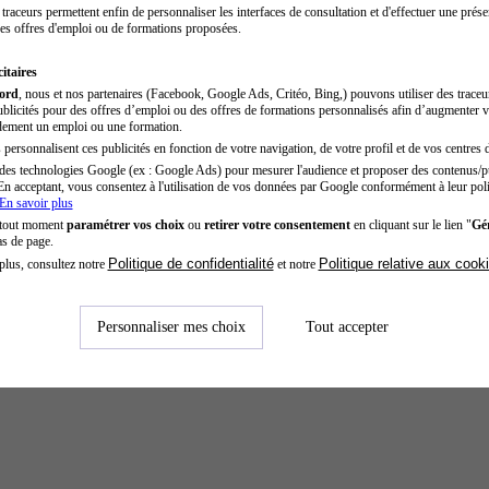
traceurs permettent enfin de personnaliser les interfaces de consultation et d'effectuer une prése
es offres d'emploi ou de formations proposées.
itaires
cord
, nous et nos partenaires (Facebook, Google Ads, Critéo, Bing,) pouvons utiliser des trace
blicités pour des offres d’emploi ou des offres de formations personnalisés afin d’augmenter v
dement un emploi ou une formation.
personnalisent ces publicités en fonction de votre navigation, de votre profil et de vos centres d
des technologies Google (ex : Google Ads) pour mesurer l'audience et proposer des contenus/pu
En acceptant, vous consentez à l'utilisation de vos données par Google conformément à leur poli
En savoir plus
 tout moment
paramétrer vos choix
ou
retirer votre consentement
en cliquant sur le lien "
Gér
as de page.
Politique de confidentialité
Politique relative aux cook
plus, consultez notre
et notre
Personnaliser mes choix
Tout accepter