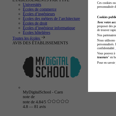
Ces cookies ou 
Universités
personnalisée d
Écoles de commerce
Écoles d’ingénieurs
Cookies public
Écoles des métiers de l’architecture
Avec votre ac
Écoles de droit
proposer des pu
Écoles d’ingénieur informatique
de trouver rapi
Écoles hôtelières
Nos partenaires 
Toutes les écoles
Nous utilisons 
AVIS DES ÉTABLISSEMENTS
personnalisés. 
confidentialité.
Vous pouvez à
traceurs
" en b
Pour en savoir 
MyDigitalSchool - Caen
note de
note de 4.84/5
4.8
—
81 avis