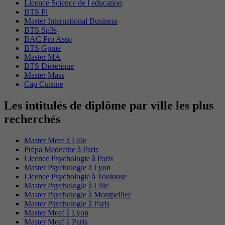
Licence Science de l education
BTS Pi
Master International Business
BTS Sp3s
BAC Pro Assp
BTS Gpme
Master MA
BTS Dietetique
Master Mass
Cap Cuisine
Les intitulés de diplôme par ville les plus
recherchés
Master Meef à Lille
Prépa Medecine à Paris
Licence Psychologie à Paris
Master Psychologie à Lyon
Licence Psychologie à Toulouse
Master Psychologie à Lille
Master Psychologie à Montpellier
Master Psychologie à Paris
Master Meef à Lyon
Master Meef à Paris