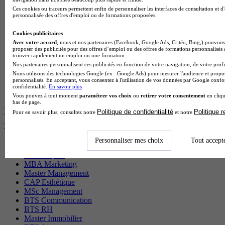
MSc Marketing Digital en alternance
Ces cookies ou traceurs permettent enfin de personnaliser les interfaces de consultation et d
personnalisée des offres d'emploi ou de formations proposées.
BTS Gpme en alternance
Cap Electricien en alternance
Cookies publicitaires
BTS Gpn en alternance
Avec votre accord
, nous et nos partenaires (Facebook, Google Ads, Critéo, Bing,) pouvons 
BTS Domotique en alternance
proposer des publicités pour des offres d’emploi ou des offres de formations personnalisés
BAC Pro Agora en alternance
trouver rapidement un emploi ou une formation.
BTS Sta en alternance
Nos partenaires personnalisent ces publicités en fonction de votre navigation, de votre profil
BTS Iris en alternance
Nous utilisons des technologies Google (ex : Google Ads) pour mesurer l'audience et propos
BTS Tpl en alternance
personnalisés. En acceptant, vous consentez à l'utilisation de vos données par Google conf
confidentialité.
En savoir plus
BTS Ati en alternance
Vous pouvez à tout moment
paramétrer vos choix
ou
retirer votre consentement
en cliqu
bas de page.
Les diplômes par filière les plus
Politique de confidentialité
Politique 
Pour en savoir plus, consultez notre
et notre
recherchés
Personnaliser mes choix
Tout accept
CS Sport
Master Sport
MBA Marketing
Master Management
CAP Esthétique
MSc Management
BTS Communication
BTS RH
Master Immobilier