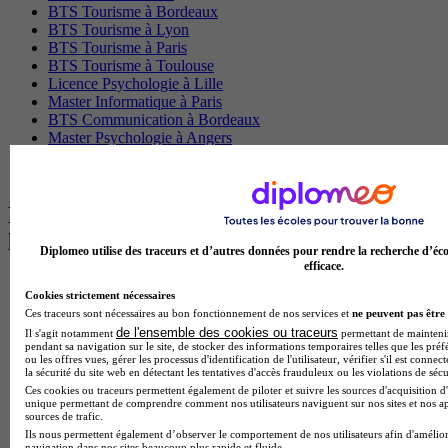
BTS Tourisme à Bordeaux
BTS Tourisme à Lyon
BTS Tourisme à Paris
BTS Tourisme à Toulouse
Licence Psychologie à Lille
Master Informatique à Paris
BTS Communication à Bordeaux
Master Psychologie à Angers
BTS Communication à Lyon
BTS Ndrc à Lyon
Les intitulés de diplôme par alternance
les plus recherchés
Diplomeo utilise des traceurs et d’autres données pour rendre la recherche d’éco
efficace.
BTS Esf en alternance
Cookies strictement nécessaires
BTS Dietetique en alternance
Ces traceurs sont nécessaires au bon fonctionnement de nos services et
ne peuvent pas être 
BTS Mco en alternance
de l'ensemble des cookies ou traceurs
Il s'agit notamment
permettant de maintenir 
BTS Pi en alternance
pendant sa navigation sur le site, de stocker des informations temporaires telles que les préf
BTS Sp3s en alternance
ou les offres vues, gérer les processus d'identification de l'utilisateur, vérifier s'il est conn
la sécurité du site web en détectant les tentatives d'accès frauduleux ou les violations de sécu
Master CCA en alternance
Ces cookies ou traceurs permettent également de piloter et suivre les sources d'acquisition d'
BTS Ndrc en alternance
unique permettant de comprendre comment nos utilisateurs naviguent sur nos sites et nos ap
BTS Sam en alternance
sources de trafic.
Cap Fleuriste en alternance
Ils nous permettent également d’observer le comportement de nos utilisateurs afin d'amélior
BTS Sio en alternance
navigation dans nos sites beaucoup plus rapide et fluide.