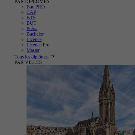
PAR DIPLÔMES
Bac PRO
CAP
BTS
BUT
Prépa
Bachelor
Licence
Licence Pro
Master
Tous les diplômes
PAR VILLES