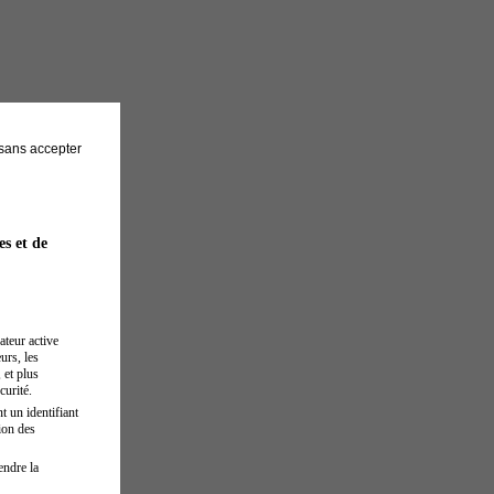
sans accepter
es et de
ateur active
urs, les
 et plus
curité.
t un identifiant
ion des
endre la