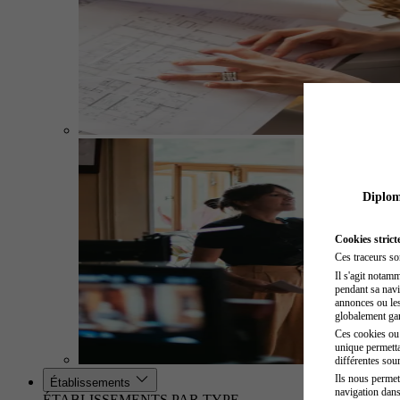
Diplome
Cookies strict
Ces traceurs so
Il s'agit notam
pendant sa navig
annonces ou les 
globalement gara
Ces cookies ou t
unique permetta
différentes sour
Ils nous permet
Établissements
navigation dans
ÉTABLISSEMENTS PAR TYPE