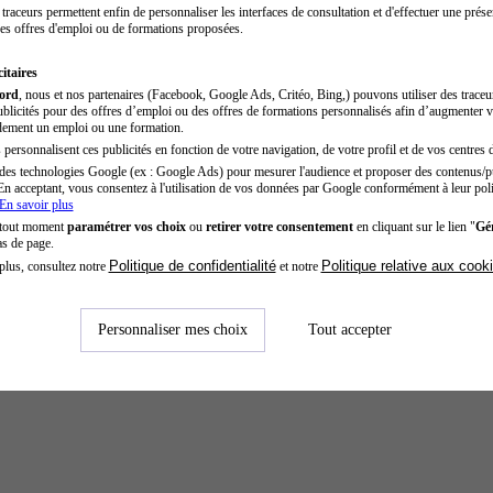
traceurs permettent enfin de personnaliser les interfaces de consultation et d'effectuer une prése
es offres d'emploi ou de formations proposées.
itaires
cord
, nous et nos partenaires (Facebook, Google Ads, Critéo, Bing,) pouvons utiliser des trace
blicités pour des offres d’emploi ou des offres de formations personnalisés afin d’augmenter v
dement un emploi ou une formation.
personnalisent ces publicités en fonction de votre navigation, de votre profil et de vos centres d
des technologies Google (ex : Google Ads) pour mesurer l'audience et proposer des contenus/pu
En acceptant, vous consentez à l'utilisation de vos données par Google conformément à leur poli
En savoir plus
 tout moment
paramétrer vos choix
ou
retirer votre consentement
en cliquant sur le lien "
Gér
as de page.
Politique de confidentialité
Politique relative aux cook
plus, consultez notre
et notre
Personnaliser mes choix
Tout accepter