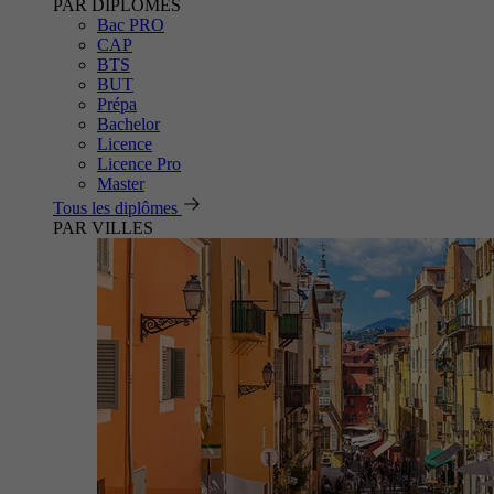
PAR DIPLÔMES
Bac PRO
CAP
BTS
BUT
Prépa
Bachelor
Licence
Licence Pro
Master
Tous les diplômes
PAR VILLES