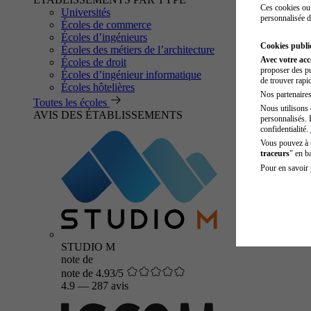
Ces cookies ou 
Universités
personnalisée d
Écoles de commerce
Écoles d’ingénieurs
Cookies public
Écoles des métiers de l’architecture
Avec votre ac
Écoles de droit
proposer des pu
Écoles d’ingénieur informatique
de trouver rapi
Écoles hôtelières
Nos partenaires 
Toutes les écoles
Nous utilisons 
AVIS DES ÉTABLISSEMENTS
personnalisés. 
confidentialité.
Vous pouvez à
traceurs
" en b
Pour en savoir 
STUDIO M
note de
note de 4.93/5
4.9
—
287 avis