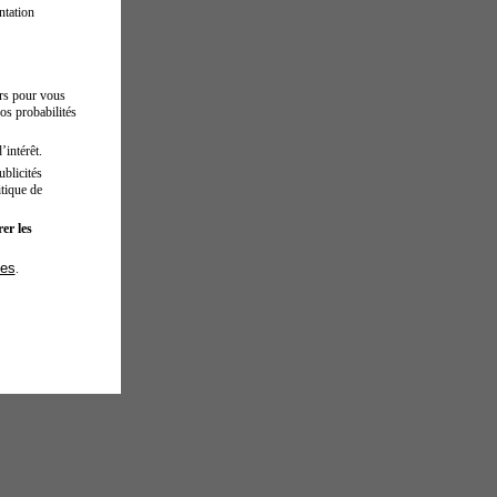
ntation
urs pour vous
os probabilités
’intérêt.
blicités
tique de
er les
ies
.