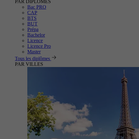
PAR DIPLÔMES
Bac PRO
CAP
BTS
BUT
Prépa
Bachelor
Licence
Licence Pro
Master
Tous les diplômes
PAR VILLES