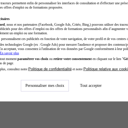
traceurs permettent enfin de personnaliser les interfaces de consultation et d'effectuer une prése
es offres d'emploi ou de formations proposées.
itaires
cord
, nous et nos partenaires (Facebook, Google Ads, Critéo, Bing,) pouvons utiliser des trace
blicités pour des offres d’emploi ou des offres de formations personnalisés afin d’augmenter v
dement un emploi ou une formation.
personnalisent ces publicités en fonction de votre navigation, de votre profil et de vos centres d
des technologies Google (ex : Google Ads) pour mesurer l'audience et proposer des contenus/pu
En acceptant, vous consentez à l'utilisation de vos données par Google conformément à leur poli
En savoir plus
 tout moment
paramétrer vos choix
ou
retirer votre consentement
en cliquant sur le lien "
Gér
as de page.
Politique de confidentialité
Politique relative aux cook
plus, consultez notre
et notre
Personnaliser mes choix
Tout accepter