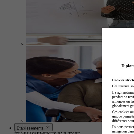
Diplome
Cookies strict
Ces traceurs so
Il s'agit notam
pendant sa navig
annonces ou les 
globalement gara
Ces cookies ou t
unique permetta
différentes sour
Ils nous permet
Établissements
navigation dans
ÉTABLISSEMENTS PAR TYPE