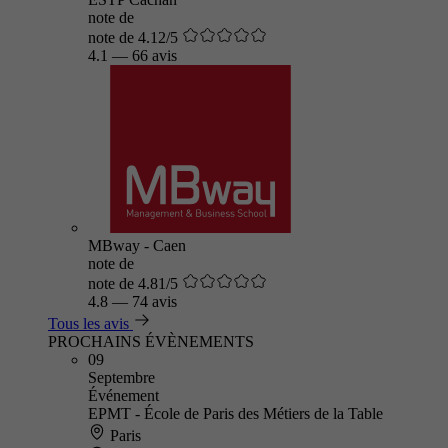
note de
note de 4.12/5
4.1
—
66 avis
MBway - Caen
note de
note de 4.81/5
4.8
—
74 avis
Tous les avis
PROCHAINS ÉVÈNEMENTS
09
Septembre
Événement
EPMT - École de Paris des Métiers de la Table
Paris