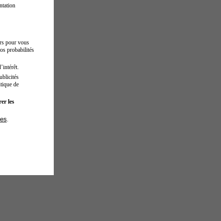
ntation
urs pour vous
os probabilités
’intérêt.
blicités
tique de
er les
ies
.