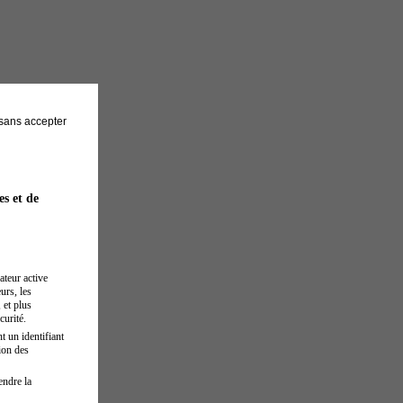
sans accepter
es et de
ateur active
urs, les
 et plus
curité.
t un identifiant
ion des
endre la