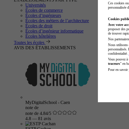
Ces cookies ou 
Universités
personnalisée d
Écoles de commerce
Écoles d’ingénieurs
Cookies public
Écoles des métiers de l’architecture
Avec votre ac
Écoles de droit
proposer des pu
Écoles d’ingénieur informatique
de trouver rapi
Écoles hôtelières
Nos partenaires 
Toutes les écoles
Nous utilisons 
AVIS DES ÉTABLISSEMENTS
personnalisés. 
confidentialité.
Vous pouvez à
traceurs
" en b
Pour en savoir 
MyDigitalSchool - Caen
note de
note de 4.84/5
4.8
—
81 avis
ESTP Cachan