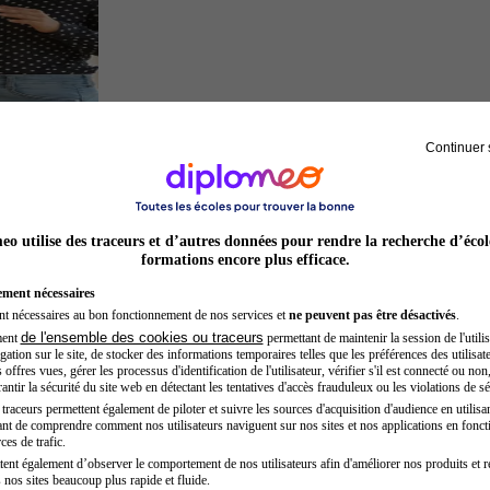
Continuer 
Chef de projet
o utilise des traceurs et d’autres données pour rendre la recherche d’écol
formations encore plus efficace.
ement nécessaires
nt nécessaires au bon fonctionnement de nos services et
ne peuvent pas être désactivés
.
de l'ensemble des cookies ou traceurs
ment
permettant de maintenir la session de l'utilis
ation sur le site, de stocker des informations temporaires telles que les préférences des utilisate
offres vues, gérer les processus d'identification de l'utilisateur, vérifier s'il est connecté ou non,
ntir la sécurité du site web en détectant les tentatives d'accès frauduleux ou les violations de sé
raceurs permettent également de piloter et suivre les sources d'acquisition d'audience en utilisan
nt de comprendre comment nos utilisateurs naviguent sur nos sites et nos applications en fonct
Sage-femme
ces de trafic.
tent également d’observer le comportement de nos utilisateurs afin d'améliorer nos produits et r
 nos sites beaucoup plus rapide et fluide.