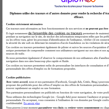
BTS Communication à Bordeaux
Master Psychologie à Angers
BTS Communication à Lyon
BTS Ndrc à Lyon
Diplomeo utilise des traceurs et d’autres données pour rendre la recherche d’éco
efficace.
Les intitulés de diplôme par alternance
Cookies strictement nécessaires
Ces traceurs sont nécessaires au bon fonctionnement de nos services et
ne peuvent pas être 
les plus recherchés
de l'ensemble des cookies ou traceurs
Il s'agit notamment
permettant de maintenir 
pendant sa navigation sur le site, de stocker des informations temporaires telles que les préf
ou les offres vues, gérer les processus d'identification de l'utilisateur, vérifier s'il est conn
BTS Esf en alternance
la sécurité du site web en détectant les tentatives d'accès frauduleux ou les violations de sécu
BTS Dietetique en alternance
Ces cookies ou traceurs permettent également de piloter et suivre les sources d'acquisition d'
BTS Mco en alternance
unique permettant de comprendre comment nos utilisateurs naviguent sur nos sites et nos ap
BTS Pi en alternance
sources de trafic.
BTS Sp3s en alternance
Ils nous permettent également d’observer le comportement de nos utilisateurs afin d'amélior
navigation dans nos sites beaucoup plus rapide et fluide.
Master CCA en alternance
Ces cookies ou traceurs permettent enfin de personnaliser les interfaces de consultation et d
BTS Ndrc en alternance
personnalisée des offres d'emploi ou de formations proposées.
BTS Sam en alternance
Cap Fleuriste en alternance
Cookies publicitaires
BTS Sio en alternance
Avec votre accord
, nous et nos partenaires (Facebook, Google Ads, Critéo, Bing,) pouvons 
MSc Marketing Digital en alternance
proposer des publicités pour des offres d’emploi ou des offres de formations personnalisés
trouver rapidement un emploi ou une formation.
BTS Gpme en alternance
Nos partenaires personnalisent ces publicités en fonction de votre navigation, de votre profil
Cap Electricien en alternance
Nous utilisons des technologies Google (ex : Google Ads) pour mesurer l'audience et propos
BTS Gpn en alternance
personnalisés. En acceptant, vous consentez à l'utilisation de vos données par Google conf
BTS Domotique en alternance
confidentialité.
En savoir plus
BAC Pro Agora en alternance
Vous pouvez à tout moment
paramétrer vos choix
ou
retirer votre consentement
en cliqu