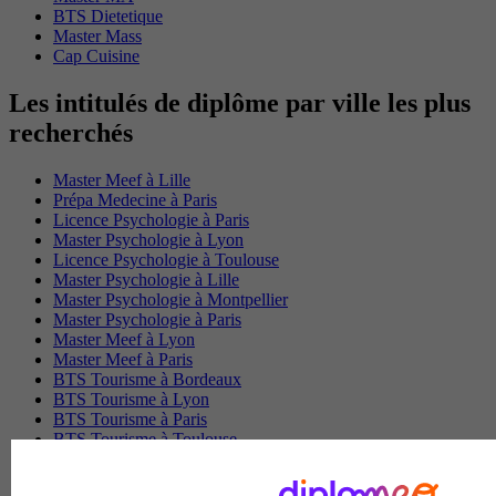
BTS Dietetique
Master Mass
Cap Cuisine
Les intitulés de diplôme par ville les plus
recherchés
Master Meef à Lille
Prépa Medecine à Paris
Licence Psychologie à Paris
Master Psychologie à Lyon
Licence Psychologie à Toulouse
Master Psychologie à Lille
Master Psychologie à Montpellier
Master Psychologie à Paris
Master Meef à Lyon
Master Meef à Paris
BTS Tourisme à Bordeaux
BTS Tourisme à Lyon
BTS Tourisme à Paris
BTS Tourisme à Toulouse
Licence Psychologie à Lille
Master Informatique à Paris