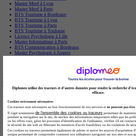
Master Meef à Lyon
Master Meef à Paris
BTS Tourisme à Bordeaux
BTS Tourisme à Lyon
BTS Tourisme à Paris
BTS Tourisme à Toulouse
Licence Psychologie à Lille
Master Informatique à Paris
BTS Communication à Bordeaux
Master Psychologie à Angers
BTS Communication à Lyon
BTS Ndrc à Lyon
Les intitulés de diplôme par alternance
les plus recherchés
Diplomeo utilise des traceurs et d’autres données pour rendre la recherche d’éco
efficace.
BTS Esf en alternance
Cookies strictement nécessaires
BTS Dietetique en alternance
Ces traceurs sont nécessaires au bon fonctionnement de nos services et
ne peuvent pas être 
BTS Mco en alternance
de l'ensemble des cookies ou traceurs
Il s'agit notamment
permettant de maintenir 
BTS Pi en alternance
pendant sa navigation sur le site, de stocker des informations temporaires telles que les préf
BTS Sp3s en alternance
ou les offres vues, gérer les processus d'identification de l'utilisateur, vérifier s'il est conn
Master CCA en alternance
la sécurité du site web en détectant les tentatives d'accès frauduleux ou les violations de sécu
BTS Ndrc en alternance
Ces cookies ou traceurs permettent également de piloter et suivre les sources d'acquisition d'
unique permettant de comprendre comment nos utilisateurs naviguent sur nos sites et nos ap
BTS Sam en alternance