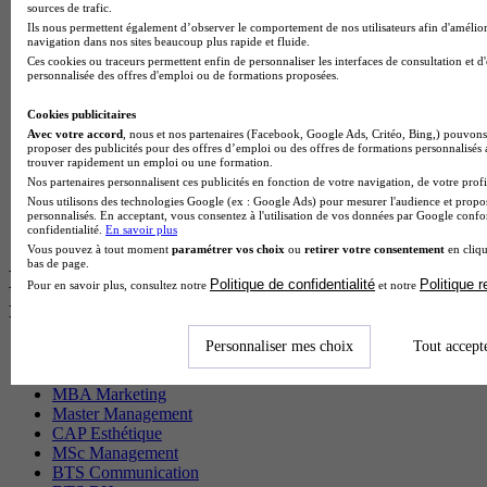
sources de trafic.
Cap Fleuriste en alternance
Ils nous permettent également d’observer le comportement de nos utilisateurs afin d'amélior
BTS Sio en alternance
navigation dans nos sites beaucoup plus rapide et fluide.
MSc Marketing Digital en alternance
Ces cookies ou traceurs permettent enfin de personnaliser les interfaces de consultation et d
BTS Gpme en alternance
personnalisée des offres d'emploi ou de formations proposées.
Cap Electricien en alternance
BTS Gpn en alternance
Cookies publicitaires
BTS Domotique en alternance
Avec votre accord
, nous et nos partenaires (Facebook, Google Ads, Critéo, Bing,) pouvons 
proposer des publicités pour des offres d’emploi ou des offres de formations personnalisés
BAC Pro Agora en alternance
trouver rapidement un emploi ou une formation.
BTS Sta en alternance
Nos partenaires personnalisent ces publicités en fonction de votre navigation, de votre profil
BTS Iris en alternance
Nous utilisons des technologies Google (ex : Google Ads) pour mesurer l'audience et propos
BTS Tpl en alternance
personnalisés. En acceptant, vous consentez à l'utilisation de vos données par Google conf
confidentialité.
En savoir plus
BTS Ati en alternance
Vous pouvez à tout moment
paramétrer vos choix
ou
retirer votre consentement
en cliqu
bas de page.
Les diplômes par filière les plus
Politique de confidentialité
Politique 
Pour en savoir plus, consultez notre
et notre
recherchés
Personnaliser mes choix
Tout accept
CS Sport
Master Sport
MBA Marketing
Master Management
CAP Esthétique
MSc Management
BTS Communication