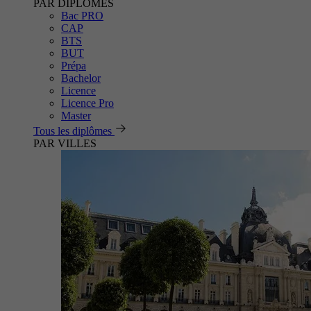
PAR DIPLÔMES
Bac PRO
CAP
BTS
BUT
Prépa
Bachelor
Licence
Licence Pro
Master
Tous les diplômes
PAR VILLES