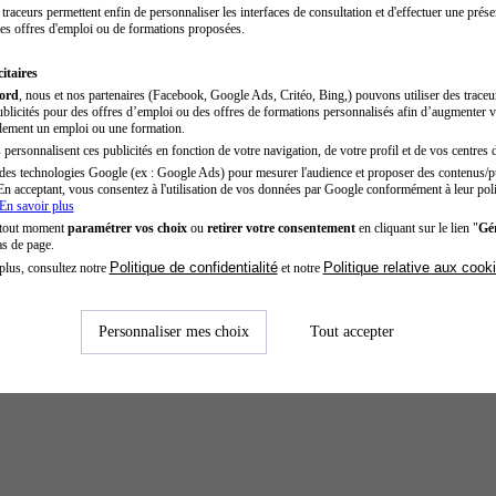
traceurs permettent enfin de personnaliser les interfaces de consultation et d'effectuer une prése
es offres d'emploi ou de formations proposées.
itaires
cord
, nous et nos partenaires (Facebook, Google Ads, Critéo, Bing,) pouvons utiliser des trace
blicités pour des offres d’emploi ou des offres de formations personnalisés afin d’augmenter v
dement un emploi ou une formation.
personnalisent ces publicités en fonction de votre navigation, de votre profil et de vos centres d
des technologies Google (ex : Google Ads) pour mesurer l'audience et proposer des contenus/pu
En acceptant, vous consentez à l'utilisation de vos données par Google conformément à leur poli
En savoir plus
 tout moment
paramétrer vos choix
ou
retirer votre consentement
en cliquant sur le lien "
Gér
as de page.
Politique de confidentialité
Politique relative aux cook
plus, consultez notre
et notre
Personnaliser mes choix
Tout accepter