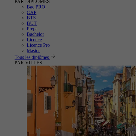
PAR DIPLÔMES
Bac PRO
CAP
BTS
BUT
Prépa
Bachelor
Licence
Licence Pro
Master
Tous les diplômes
PAR VILLES