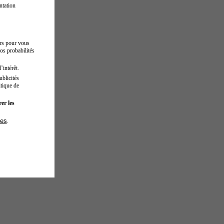
ntation
urs pour vous
os probabilités
’intérêt.
blicités
tique de
er les
ies
.