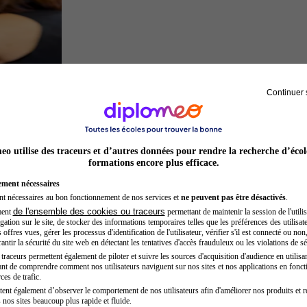
Continuer 
Préparateur physique
o utilise des traceurs et d’autres données pour rendre la recherche d’écol
formations encore plus efficace.
ement nécessaires
nt nécessaires au bon fonctionnement de nos services et
ne peuvent pas être désactivés
.
de l'ensemble des cookies ou traceurs
ment
permettant de maintenir la session de l'utilis
ation sur le site, de stocker des informations temporaires telles que les préférences des utilisate
offres vues, gérer les processus d'identification de l'utilisateur, vérifier s'il est connecté ou non,
ntir la sécurité du site web en détectant les tentatives d'accès frauduleux ou les violations de sé
raceurs permettent également de piloter et suivre les sources d'acquisition d'audience en utilisan
nt de comprendre comment nos utilisateurs naviguent sur nos sites et nos applications en fonct
Hôtesse de l'air steward
ces de trafic.
tent également d’observer le comportement de nos utilisateurs afin d'améliorer nos produits et r
 nos sites beaucoup plus rapide et fluide.