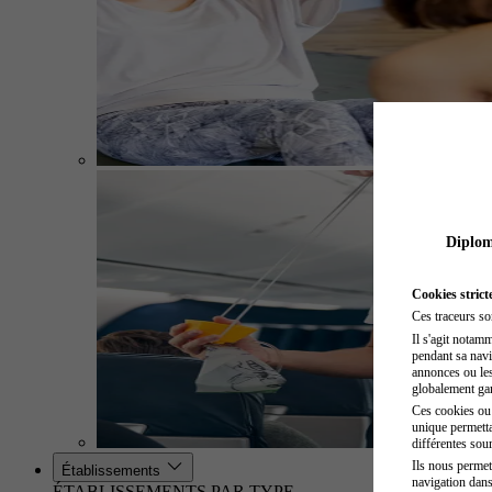
Diplome
Cookies strict
Ces traceurs so
Il s'agit notam
pendant sa navig
annonces ou les 
globalement gara
Ces cookies ou t
unique permetta
différentes sour
Ils nous permet
Établissements
navigation dans
ÉTABLISSEMENTS PAR TYPE