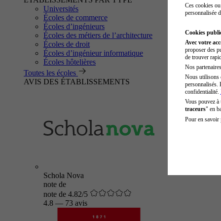
Ces cookies ou 
Universités
personnalisée d
Écoles de commerce
Écoles d’ingénieurs
Cookies public
Écoles des métiers de l’architecture
Avec votre ac
Écoles de droit
proposer des pu
Écoles d’ingénieur informatique
de trouver rapi
Écoles hôtelières
Nos partenaires 
Toutes les écoles
Nous utilisons 
AVIS DES ÉTABLISSEMENTS
personnalisés. 
confidentialité.
Vous pouvez à
traceurs
" en b
Pour en savoir 
Schola Nova
note de
note de 4.82/5
4.8
—
73 avis