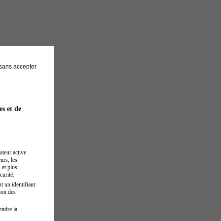
sans accepter
es et de
ateur active
urs, les
 et plus
curité.
t un identifiant
ion des
endre la