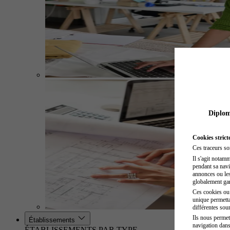
Diplome
Cookies strict
Ces traceurs so
Il s'agit notam
pendant sa navig
annonces ou les 
globalement gara
Ces cookies ou t
unique permetta
différentes sour
Ils nous permet
Établissements
navigation dans
ÉTABLISSEMENTS PAR TYPE