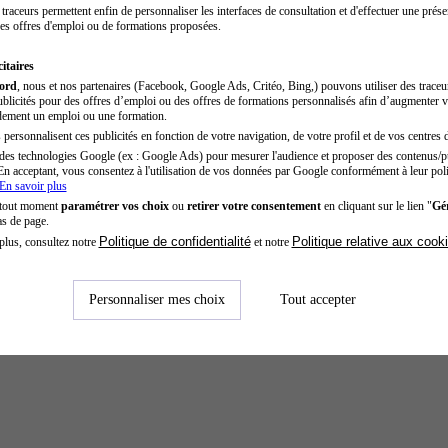
traceurs permettent enfin de personnaliser les interfaces de consultation et d'effectuer une prése
es offres d'emploi ou de formations proposées.
itaires
cord
, nous et nos partenaires (Facebook, Google Ads, Critéo, Bing,) pouvons utiliser des trace
blicités pour des offres d’emploi ou des offres de formations personnalisés afin d’augmenter v
dement un emploi ou une formation.
personnalisent ces publicités en fonction de votre navigation, de votre profil et de vos centres d
des technologies Google (ex : Google Ads) pour mesurer l'audience et proposer des contenus/pu
En acceptant, vous consentez à l'utilisation de vos données par Google conformément à leur poli
En savoir plus
 tout moment
paramétrer vos choix
ou
retirer votre consentement
en cliquant sur le lien "
Gér
as de page.
Politique de confidentialité
Politique relative aux cook
plus, consultez notre
et notre
Personnaliser mes choix
Tout accepter