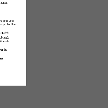
ntation
urs pour vous
os probabilités
’intérêt.
blicités
tique de
er les
ies
.