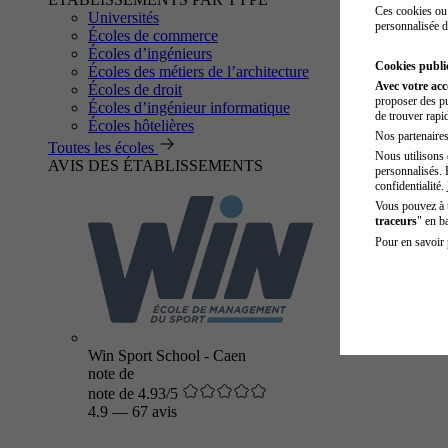
Ces cookies ou 
Universités
personnalisée d
Écoles de commerce
Écoles d’ingénieurs
Cookies public
Écoles des métiers de l’architecture
Avec votre ac
Écoles de droit
proposer des pu
Écoles d’ingénieur informatique
de trouver rapi
Écoles hôtelières
Nos partenaires 
Toutes les écoles
Nous utilisons 
AVIS DES ÉTABLISSEMENTS
personnalisés. 
confidentialité.
Vous pouvez à
traceurs
" en b
Pour en savoir 
Win Sport School - Caen
note de
note de 4.93/5
4.9
—
67 avis