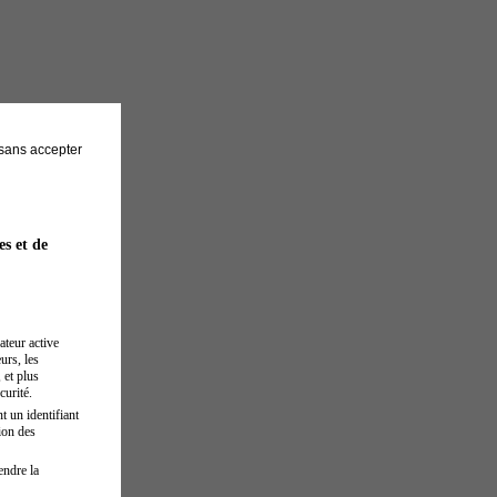
sans accepter
es et de
ateur active
urs, les
 et plus
curité.
t un identifiant
ion des
endre la