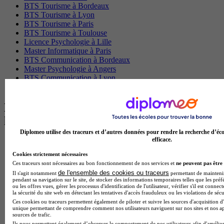
BTS Tourisme à Bordeaux
BTS Tourisme à Lyon
BTS Tourisme à Paris
BTS Tourisme à Toulouse
Licence Psychologie à Lille
Master Informatique à Paris
BTS Communication à Bordeaux
Master Psychologie à Angers
BTS Communication à Lyon
BTS Ndrc à Lyon
Les intitulés de diplôme par alternance
les plus recherchés
Diplomeo utilise des traceurs et d’autres données pour rendre la recherche d’éco
efficace.
BTS Esf en alternance
BTS Dietetique en alternance
Cookies strictement nécessaires
BTS Mco en alternance
Ces traceurs sont nécessaires au bon fonctionnement de nos services et
ne peuvent pas être 
BTS Pi en alternance
de l'ensemble des cookies ou traceurs
Il s'agit notamment
permettant de maintenir 
BTS Sp3s en alternance
pendant sa navigation sur le site, de stocker des informations temporaires telles que les préf
ou les offres vues, gérer les processus d'identification de l'utilisateur, vérifier s'il est conn
Master CCA en alternance
la sécurité du site web en détectant les tentatives d'accès frauduleux ou les violations de sécu
BTS Ndrc en alternance
Ces cookies ou traceurs permettent également de piloter et suivre les sources d'acquisition d'
BTS Sam en alternance
unique permettant de comprendre comment nos utilisateurs naviguent sur nos sites et nos ap
Cap Fleuriste en alternance
sources de trafic.
BTS Sio en alternance
Ils nous permettent également d’observer le comportement de nos utilisateurs afin d'amélior