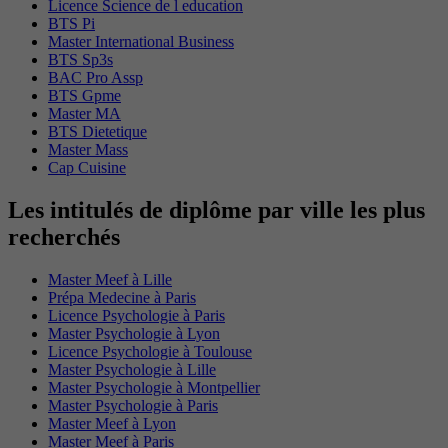
Licence Science de l education
BTS Pi
Master International Business
BTS Sp3s
BAC Pro Assp
BTS Gpme
Master MA
BTS Dietetique
Master Mass
Cap Cuisine
Les intitulés de diplôme par ville les plus
recherchés
Master Meef à Lille
Prépa Medecine à Paris
Licence Psychologie à Paris
Master Psychologie à Lyon
Licence Psychologie à Toulouse
Master Psychologie à Lille
Master Psychologie à Montpellier
Master Psychologie à Paris
Master Meef à Lyon
Master Meef à Paris