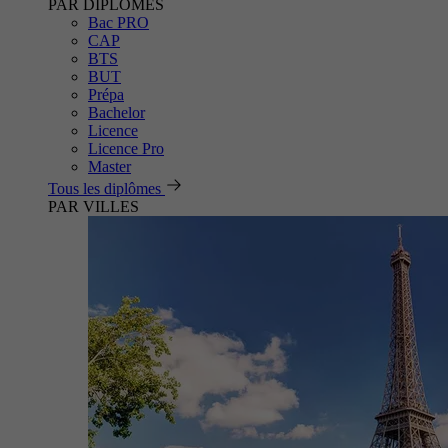
PAR DIPLÔMES
Bac PRO
CAP
BTS
BUT
Prépa
Bachelor
Licence
Licence Pro
Master
Tous les diplômes
PAR VILLES