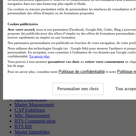
navigation dans nos sites beaucoup plus rapide et fluide.
MSc Marketing Digital en alternance
Ces cookies ou traceurs permettent enfin de personnaliser les interfaces de consultation et d
BTS Gpme en alternance
personnalisée des offres d'emploi ou de formations proposées.
Cap Electricien en alternance
BTS Gpn en alternance
Cookies publicitaires
BTS Domotique en alternance
Avec votre accord
, nous et nos partenaires (Facebook, Google Ads, Critéo, Bing,) pouvons 
BAC Pro Agora en alternance
proposer des publicités pour des offres d’emploi ou des offres de formations personnalisés
BTS Sta en alternance
trouver rapidement un emploi ou une formation.
BTS Iris en alternance
Nos partenaires personnalisent ces publicités en fonction de votre navigation, de votre profil
BTS Tpl en alternance
Nous utilisons des technologies Google (ex : Google Ads) pour mesurer l'audience et propos
personnalisés. En acceptant, vous consentez à l'utilisation de vos données par Google conf
BTS Ati en alternance
confidentialité.
En savoir plus
Vous pouvez à tout moment
paramétrer vos choix
ou
retirer votre consentement
en cliqu
Les diplômes par filière les plus
bas de page.
Politique de confidentialité
Politique 
Pour en savoir plus, consultez notre
et notre
recherchés
CS Sport
Personnaliser mes choix
Tout accept
Master Sport
MBA Marketing
Master Management
CAP Esthétique
MSc Management
BTS Communication
BTS RH
Master Immobilier