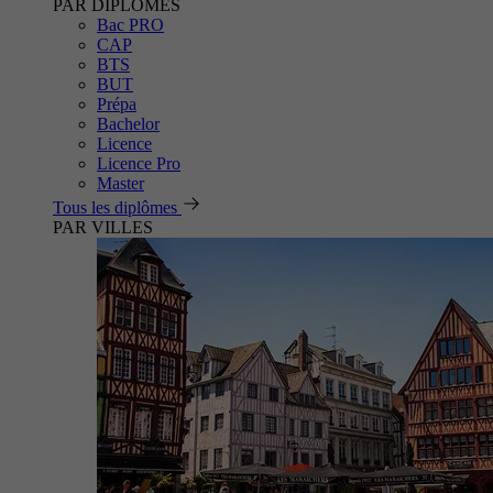
PAR DIPLÔMES
Bac PRO
CAP
BTS
BUT
Prépa
Bachelor
Licence
Licence Pro
Master
Tous les diplômes
PAR VILLES