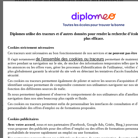
gombert, offre un entrainement intensif aux epreuves du
concours de l'agregation. le programme couvre l'ensemble des
domaines de la mecanique des solides et des fluides, la
thermodynamique, la resistance des materiaux et la
modelisation numerique. les candidats developpent des
competences approfondies en resolution de problemes
complexes, en conception d'experiences et en communication
Diplomeo utilise des traceurs et d’autres données pour rendre la recherche d’écol
plus efficace.
scientifique a travers la preparation des epreuves ecrites et
orales, notamment les lecons et montages. cette formation
Cookies strictement nécessaires
exigeante vise a former des enseignants-chercheurs et
Ces traceurs sont nécessaires au bon fonctionnement de nos services et
ne peuvent pas être 
professeurs agreges capables d'enseigner la mecanique dans
de l'ensemble des cookies ou traceurs
Il s'agit notamment
permettant de maintenir 
l'enseignement superieur, les classes preparatoires aux grandes
active pendant sa navigation sur le site, de stocker des informations temporaires telles que le
ecoles ou les lycees, tout en maitrisant les aspects theoriques
les annonces ou les offres vues, gérer les processus d'identification de l'utilisateur, vérifier s
plus globalement garantir la sécurité du site web en détectant les tentatives d'accès fraudule
et experimentaux de leur discipline. les laureats accedent a des
sécurité.
postes d'enseignement de haut niveau et peuvent poursuivre
Ces cookies ou traceurs permettent également de piloter et suivre les sources d'acquisition d
une carriere dans la recherche academique.
identifiant unique permettant de comprendre comment nos utilisateurs naviguent sur nos site
Temps plein
fonction des différentes sources de trafic.
En présentiel
Ils nous permettent également d’observer le comportement de nos utilisateurs afin d'amélior
navigation dans nos sites beaucoup plus rapide et fluide.
Ces cookies ou traceurs permettent enfin de personnaliser les interfaces de consultation et d
Les avis sur FDS
personnalisée des offres d'emploi ou de formations proposées.
Cookies publicitaires
Avec votre accord
, nous et nos partenaires (Facebook, Google Ads, Critéo, Bing,) pouvons 
vous proposer des publicités pour des offres d’emploi ou des offres de formations personna
probabilités de trouver rapidement un emploi ou une formation.