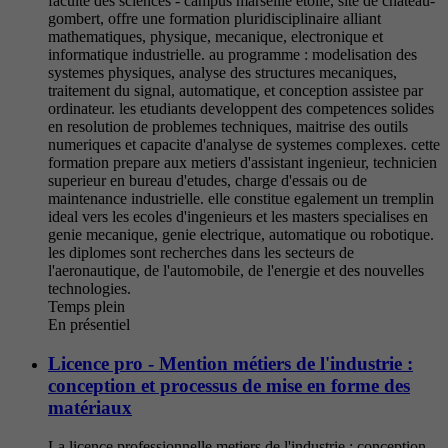
faculte des sciences - campus marseille etoile, site de chateau-
gombert, offre une formation pluridisciplinaire alliant
mathematiques, physique, mecanique, electronique et
informatique industrielle. au programme : modelisation des
systemes physiques, analyse des structures mecaniques,
traitement du signal, automatique, et conception assistee par
ordinateur. les etudiants developpent des competences solides
en resolution de problemes techniques, maitrise des outils
numeriques et capacite d'analyse de systemes complexes. cette
formation prepare aux metiers d'assistant ingenieur, technicien
superieur en bureau d'etudes, charge d'essais ou de
maintenance industrielle. elle constitue egalement un tremplin
ideal vers les ecoles d'ingenieurs et les masters specialises en
genie mecanique, genie electrique, automatique ou robotique.
les diplomes sont recherches dans les secteurs de
l'aeronautique, de l'automobile, de l'energie et des nouvelles
technologies.
Temps plein
En présentiel
Licence pro - Mention métiers de l'industrie :
conception et processus de mise en forme des
matériaux
La licence professionnelle metiers de l'industrie : conception