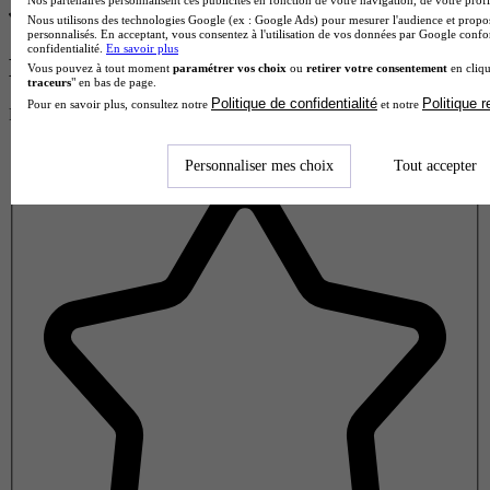
Nos partenaires personnalisent ces publicités en fonction de votre navigation, de votre profil
Nous utilisons des technologies Google (ex : Google Ads) pour mesurer l'audience et propos
personnalisés. En acceptant, vous consentez à l'utilisation de vos données par Google conf
confidentialité.
En savoir plus
Donne ton avis !
Vous pouvez à tout moment
paramétrer vos choix
ou
retirer votre consentement
en cliqu
traceurs
" en bas de page.
Politique de confidentialité
Politique 
Pour en savoir plus, consultez notre
et notre
Partage ton expérience et aide d’autres étudiants à faire le bon choix.
Donne ton avis entre 1 et 5 étoiles
Personnaliser mes choix
Tout accepter