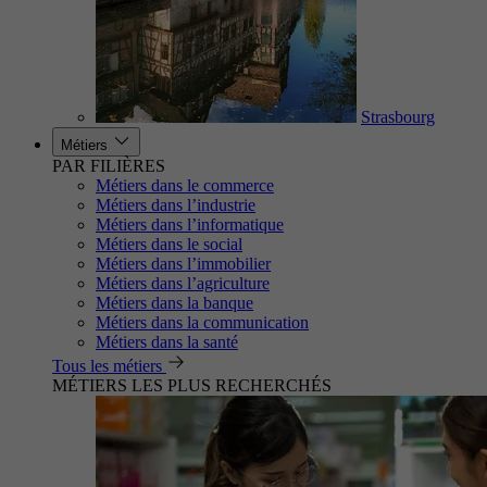
Strasbourg
Métiers
PAR FILIÈRES
Métiers dans le commerce
Métiers dans l’industrie
Métiers dans l’informatique
Métiers dans le social
Métiers dans l’immobilier
Métiers dans l’agriculture
Métiers dans la banque
Métiers dans la communication
Métiers dans la santé
Tous les métiers
MÉTIERS LES PLUS RECHERCHÉS