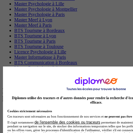
Master Psychologie à Lille
Master Psychologie à Montpellier
Master Psychologie à Paris
Master Meef à Lyon
Master Meef à Paris
BTS Tourisme à Bordeaux
BTS Tourisme à Lyon
BTS Tourisme à Paris
BTS Tourisme à Toulouse
Licence Psychologie à Lille
Master Informatique à Paris
BTS Communication à Bordeaux
Master Psychologie à Angers
BTS Communication à Lyon
BTS Ndrc à Lyon
Les intitulés de diplôme par alternance
les plus recherchés
Diplomeo utilise des traceurs et d’autres données pour rendre la recherche d’éco
efficace.
BTS Esf en alternance
Cookies strictement nécessaires
BTS Dietetique en alternance
Ces traceurs sont nécessaires au bon fonctionnement de nos services et
ne peuvent pas être 
BTS Mco en alternance
de l'ensemble des cookies ou traceurs
Il s'agit notamment
permettant de maintenir 
pendant sa navigation sur le site, de stocker des informations temporaires telles que les préf
BTS Pi en alternance
ou les offres vues, gérer les processus d'identification de l'utilisateur, vérifier s'il est conn
BTS Sp3s en alternance