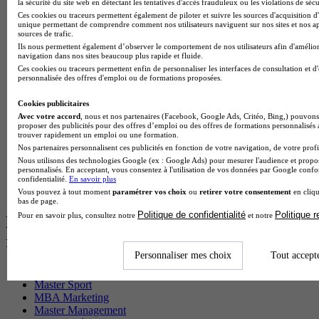
la sécurité du site web en détectant les tentatives d'accès frauduleux ou les violations de sécu
Master CCA en alternance
Ces cookies ou traceurs permettent également de piloter et suivre les sources d'acquisition d'
BTS Ndrc en alternance
unique permettant de comprendre comment nos utilisateurs naviguent sur nos sites et nos ap
sources de trafic.
BTS Sam en alternance
Ils nous permettent également d’observer le comportement de nos utilisateurs afin d'amélior
Cap Fleuriste en alternance
navigation dans nos sites beaucoup plus rapide et fluide.
BTS Sio en alternance
Ces cookies ou traceurs permettent enfin de personnaliser les interfaces de consultation et d
MSc Marketing Digital en alternance
personnalisée des offres d'emploi ou de formations proposées.
BTS Gpme en alternance
Cap Electricien en alternance
Cookies publicitaires
BTS Gpn en alternance
Avec votre accord
, nous et nos partenaires (Facebook, Google Ads, Critéo, Bing,) pouvons 
proposer des publicités pour des offres d’emploi ou des offres de formations personnalisés
BTS Domotique en alternance
trouver rapidement un emploi ou une formation.
BAC Pro Agora en alternance
Nos partenaires personnalisent ces publicités en fonction de votre navigation, de votre profil
BTS Sta en alternance
Nous utilisons des technologies Google (ex : Google Ads) pour mesurer l'audience et propos
BTS Iris en alternance
personnalisés. En acceptant, vous consentez à l'utilisation de vos données par Google conf
BTS Tpl en alternance
confidentialité.
En savoir plus
BTS Ati en alternance
Vous pouvez à tout moment
paramétrer vos choix
ou
retirer votre consentement
en cliqu
bas de page.
Politique de confidentialité
Politique 
Pour en savoir plus, consultez notre
et notre
Les diplômes par filière les plus
recherchés
Personnaliser mes choix
Tout accept
CS Sport
Master Sport
MBA Marketing
Master Management