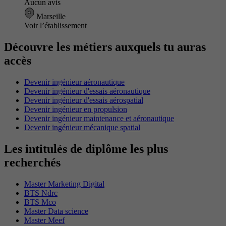
Aucun avis
Marseille
Voir l’établissement
Découvre les métiers auxquels tu auras
accès
Devenir ingénieur aéronautique
Devenir ingénieur d'essais aéronautique
Devenir ingénieur d'essais aérospatial
Devenir ingénieur en propulsion
Devenir ingénieur maintenance et aéronautique
Devenir ingénieur mécanique spatial
Les intitulés de diplôme les plus
recherchés
Master Marketing Digital
BTS Ndrc
BTS Mco
Master Data science
Master Meef