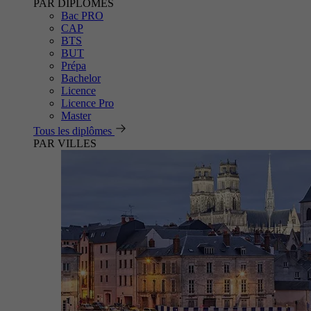
PAR DIPLÔMES
Bac PRO
CAP
BTS
BUT
Prépa
Bachelor
Licence
Licence Pro
Master
Tous les diplômes
PAR VILLES