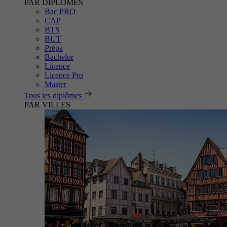
PAR DIPLÔMES
Bac PRO
CAP
BTS
BUT
Prépa
Bachelor
Licence
Licence Pro
Master
Tous les diplômes
PAR VILLES