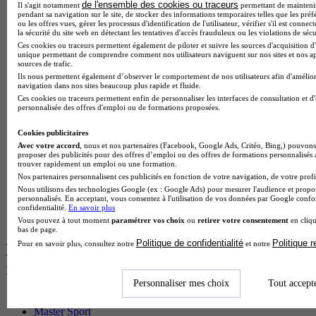
BTS Mco en alternance
de l'ensemble des cookies ou traceurs
Il s'agit notamment
permettant de maintenir 
pendant sa navigation sur le site, de stocker des informations temporaires telles que les préf
BTS Pi en alternance
ou les offres vues, gérer les processus d'identification de l'utilisateur, vérifier s'il est conn
BTS Sp3s en alternance
la sécurité du site web en détectant les tentatives d'accès frauduleux ou les violations de sécu
Master CCA en alternance
Ces cookies ou traceurs permettent également de piloter et suivre les sources d'acquisition d'
BTS Ndrc en alternance
unique permettant de comprendre comment nos utilisateurs naviguent sur nos sites et nos ap
sources de trafic.
BTS Sam en alternance
Ils nous permettent également d’observer le comportement de nos utilisateurs afin d'amélior
Cap Fleuriste en alternance
navigation dans nos sites beaucoup plus rapide et fluide.
BTS Sio en alternance
Ces cookies ou traceurs permettent enfin de personnaliser les interfaces de consultation et d
MSc Marketing Digital en alternance
personnalisée des offres d'emploi ou de formations proposées.
BTS Gpme en alternance
Cap Electricien en alternance
Cookies publicitaires
BTS Gpn en alternance
Avec votre accord
, nous et nos partenaires (Facebook, Google Ads, Critéo, Bing,) pouvons 
proposer des publicités pour des offres d’emploi ou des offres de formations personnalisés
BTS Domotique en alternance
trouver rapidement un emploi ou une formation.
BAC Pro Agora en alternance
Nos partenaires personnalisent ces publicités en fonction de votre navigation, de votre profil
BTS Sta en alternance
Nous utilisons des technologies Google (ex : Google Ads) pour mesurer l'audience et propos
BTS Iris en alternance
personnalisés. En acceptant, vous consentez à l'utilisation de vos données par Google conf
BTS Tpl en alternance
confidentialité.
En savoir plus
BTS Ati en alternance
Vous pouvez à tout moment
paramétrer vos choix
ou
retirer votre consentement
en cliqu
bas de page.
Politique de confidentialité
Politique 
Pour en savoir plus, consultez notre
et notre
Les diplômes par filière les plus
recherchés
Personnaliser mes choix
Tout accept
CS Sport
Master Sport