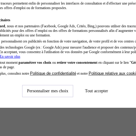
traceurs permettent enfin de personnaliser les interfaces de consultation et d'effectuer une prése
es offres d'emploi ou de formations proposées.
itaires
cord
, nous et nos partenaires (Facebook, Google Ads, Critéo, Bing,) pouvons utiliser des trace
blicités pour des offres d’emploi ou des offres de formations personnalisés afin d’augmenter v
dement un emploi ou une formation.
personnalisent ces publicités en fonction de votre navigation, de votre profil et de vos centres d
des technologies Google (ex : Google Ads) pour mesurer l'audience et proposer des contenus/pu
En acceptant, vous consentez à l'utilisation de vos données par Google conformément à leur poli
En savoir plus
 tout moment
paramétrer vos choix
ou
retirer votre consentement
en cliquant sur le lien "
Gér
as de page.
Politique de confidentialité
Politique relative aux cook
plus, consultez notre
et notre
Personnaliser mes choix
Tout accepter