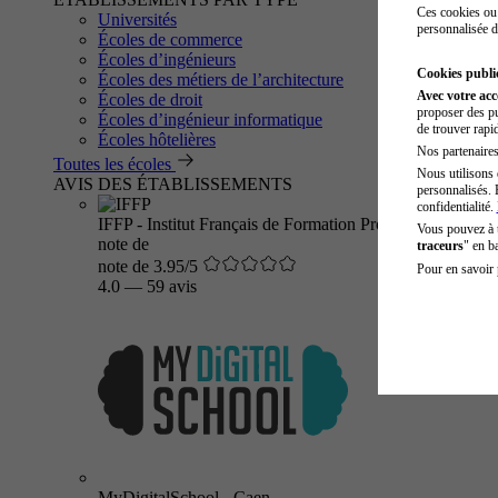
Ces cookies ou 
Universités
personnalisée d
Écoles de commerce
Écoles d’ingénieurs
Cookies public
Écoles des métiers de l’architecture
Avec votre ac
Écoles de droit
proposer des pu
Écoles d’ingénieur informatique
de trouver rapi
Écoles hôtelières
Nos partenaires 
Toutes les écoles
Nous utilisons 
AVIS DES ÉTABLISSEMENTS
personnalisés. 
confidentialité.
IFFP - Institut Français de Formation Professionnelle
Vous pouvez à
note de
traceurs
" en b
note de 3.95/5
Pour en savoir 
4.0
—
59 avis
MyDigitalSchool - Caen