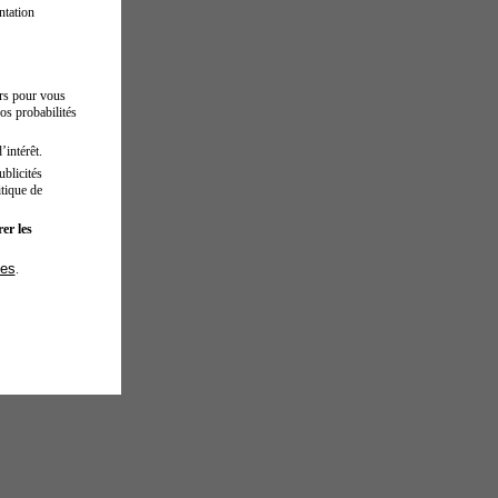
ntation
urs pour vous
os probabilités
’intérêt.
blicités
tique de
er les
ies
.