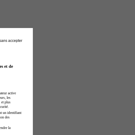
sans accepter
es et de
ateur active
urs, les
 et plus
curité.
t un identifiant
ion des
endre la