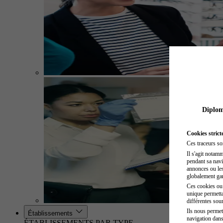
Diplome
Cookies strict
Ces traceurs so
Il s'agit notam
pendant sa navig
annonces ou les 
globalement gara
Ces cookies ou t
unique permetta
différentes sour
Ils nous permet
Établissements
navigation dans
ÉTABLISSEMENTS PAR TYPE