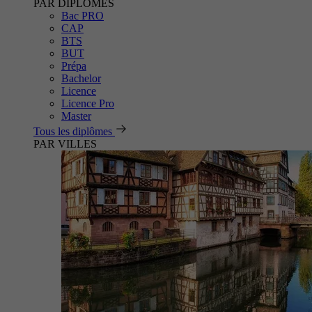
PAR DIPLÔMES
Bac PRO
CAP
BTS
BUT
Prépa
Bachelor
Licence
Licence Pro
Master
Tous les diplômes
PAR VILLES