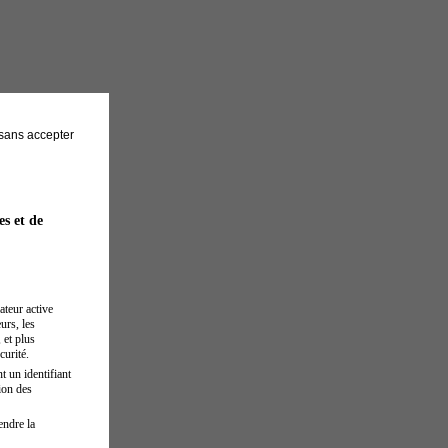
sans accepter
es et de
ateur active
urs, les
 et plus
curité.
t un identifiant
ion des
endre la