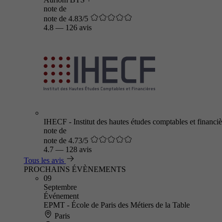
note de
note de 4.83/5
4.8
—
126 avis
IHECF - Institut des hautes études comptables et financiè
note de
note de 4.73/5
4.7
—
128 avis
Tous les avis
PROCHAINS ÉVÈNEMENTS
09
Septembre
Événement
EPMT - École de Paris des Métiers de la Table
Paris