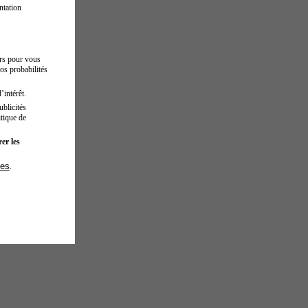
ntation
urs pour vous
os probabilités
’intérêt.
blicités
tique de
er les
ies
.