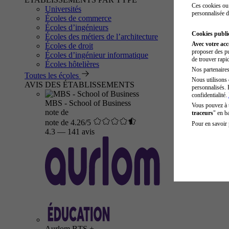
Ces cookies ou 
Universités
personnalisée d
Écoles de commerce
Écoles d’ingénieurs
Cookies public
Écoles des métiers de l’architecture
Avec votre ac
Écoles de droit
proposer des pu
Écoles d’ingénieur informatique
de trouver rapi
Écoles hôtelières
Nos partenaires 
Toutes les écoles
Nous utilisons 
AVIS DES ÉTABLISSEMENTS
personnalisés. 
confidentialité.
MBS - School of Business
Vous pouvez à
note de
traceurs
" en b
note de 4.26/5
Pour en savoir 
4.3
—
141 avis
Aurlom BTS +