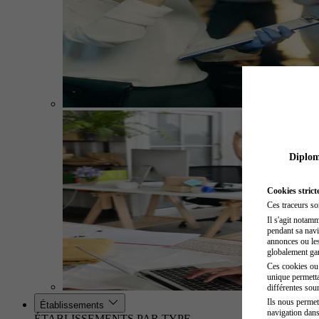
Diplome
Cookies strict
Ces traceurs so
Il s'agit notam
pendant sa navig
annonces ou les 
globalement gara
Ces cookies ou t
unique permetta
différentes sour
Ils nous permet
Établissements
navigation dans
ÉTABLISSEMENTS PAR TYPE