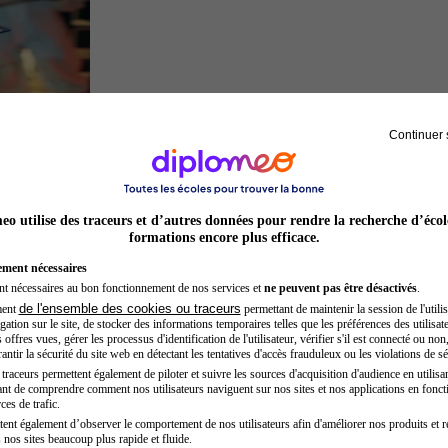
Continuer 
Inspecteur de police
o utilise des traceurs et d’autres données pour rendre la recherche d’écol
formations encore plus efficace.
ement nécessaires
nt nécessaires au bon fonctionnement de nos services et
ne peuvent pas être désactivés
.
de l'ensemble des cookies ou traceurs
ment
permettant de maintenir la session de l'utilis
ation sur le site, de stocker des informations temporaires telles que les préférences des utilisate
offres vues, gérer les processus d'identification de l'utilisateur, vérifier s'il est connecté ou non,
ntir la sécurité du site web en détectant les tentatives d'accès frauduleux ou les violations de sé
raceurs permettent également de piloter et suivre les sources d'acquisition d'audience en utilisan
nt de comprendre comment nos utilisateurs naviguent sur nos sites et nos applications en fonct
Entrepreneur
ces de trafic.
tent également d’observer le comportement de nos utilisateurs afin d'améliorer nos produits et r
 nos sites beaucoup plus rapide et fluide.