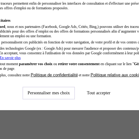
traceurs permettent enfin de personnaliser les interfaces de consultation et d'effectuer une prése
es offres d'emploi ou de formations proposées.
itaires
cord
, nous et nos partenaires (Facebook, Google Ads, Critéo, Bing,) pouvons utiliser des trace
blicités pour des offres d’emploi ou des offres de formations personnalisés afin d’augmenter v
dement un emploi ou une formation.
personnalisent ces publicités en fonction de votre navigation, de votre profil et de vos centres d
des technologies Google (ex : Google Ads) pour mesurer l'audience et proposer des contenus/pu
En acceptant, vous consentez à l'utilisation de vos données par Google conformément à leur poli
En savoir plus
 tout moment
paramétrer vos choix
ou
retirer votre consentement
en cliquant sur le lien "
Gér
as de page.
Politique de confidentialité
Politique relative aux cook
plus, consultez notre
et notre
Personnaliser mes choix
Tout accepter