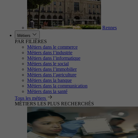
Rennes
Métiers
PAR FILIÈRES
Métiers dans le commerce
Métiers dans l’industrie
Métiers dans l’informatique
Métiers dans le social
Métiers dans l’immobilier
Métiers dans l’agriculture
Métiers dans la banque
Métiers dans la communication
Métiers dans la santé
Tous les métiers
MÉTIERS LES PLUS RECHERCHÉS