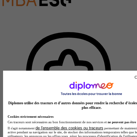
C
Diplomeo utilise des traceurs et d’autres données pour rendre la recherche d’école
plus efficace.
Cookies strictement nécessaires
Ces traceurs sont nécessaires au bon fonctionnement de nos services et
ne peuvent pas être 
de l'ensemble des cookies ou traceurs
Il s'agit notamment
permettant de maintenir 
active pendant sa navigation sur le site, de stocker des informations temporaires telles que l
utilisateurs, les annonces ou les offres vues, gérer les processus d'identification de l'utilisateu