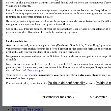
ou non, et plus globalement garantir la sécurité du site web en détectant les tentatives d'acc
violations de sécurité.
Ces cookies ou traceurs permettent également de piloter et suivre les sources d'acquisition d
identifiant unique permettant de comprendre comment nos utilisateurs naviguent sur nos site
fonction des différentes sources de trafic.
École partenaire
Ils nous permettent également d’observer le comportement de nos utilisateurs afin d'amélior
navigation dans nos sites beaucoup plus rapide et fluide.
MBA ESG
Ces cookies ou traceurs permettent enfin de personnaliser les interfaces de consultation et d
MBA 2 - Management et Marketing du luxe et de la mode (rentrée
personnalisée des offres d'emploi ou de formations proposées.
octobre 2026)
3.9
Cookies publicitaires
Avec votre accord
, nous et nos partenaires (Facebook, Google Ads, Critéo, Bing,) pouvons 
34 avis
vous proposer des publicités pour des offres d’emploi ou des offres de formations personna
probabilités de trouver rapidement un emploi ou une formation.
Paris 11e 75011
Nos partenaires personnalisent ces publicités en fonction de votre navigation, de votre profi
Alternance possible
d’intérêt.
Je m’informe gratuitement
Nous utilisons des technologies Google (ex : Google Ads) pour mesurer l'audience et propos
personnalisés. En acceptant, vous consentez à l'utilisation de vos données par Google conf
Voir plus de formations similaires
de confidentialité.
En savoir plus
Vous pouvez à tout moment
paramétrer vos choix
ou
retirer votre consentement
en cliqu
Les intitulés de diplôme les plus
traceurs
" en bas de page.
Politique de confidentialité
Politique 
Pour en savoir plus, consultez notre
et notre
recherchés
Master Marketing Digital
Personnaliser mes choix
Tout accepter
BTS Ndrc
BTS Mco
Master Data science