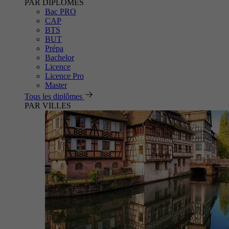
PAR DIPLÔMES
Bac PRO
CAP
BTS
BUT
Prépa
Bachelor
Licence
Licence Pro
Master
Tous les diplômes
PAR VILLES