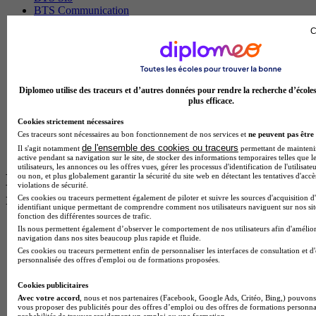
BTS Communication
BTS Esf
C
Licence Science de l education
BTS Pi
Master International Business
BTS Sp3s
BAC Pro Assp
Diplomeo utilise des traceurs et d’autres données pour rendre la recherche d’école
BTS Gpme
plus efficace.
Master MA
Cookies strictement nécessaires
BTS Dietetique
Ces traceurs sont nécessaires au bon fonctionnement de nos services et
ne peuvent pas être 
Master Mass
de l'ensemble des cookies ou traceurs
Il s'agit notamment
permettant de maintenir 
Cap Cuisine
active pendant sa navigation sur le site, de stocker des informations temporaires telles que l
utilisateurs, les annonces ou les offres vues, gérer les processus d'identification de l'utilisateu
Les intitulés de diplôme par ville les plus
ou non, et plus globalement garantir la sécurité du site web en détectant les tentatives d'acc
violations de sécurité.
recherchés
Ces cookies ou traceurs permettent également de piloter et suivre les sources d'acquisition d
identifiant unique permettant de comprendre comment nos utilisateurs naviguent sur nos site
fonction des différentes sources de trafic.
Master Meef à Lille
Ils nous permettent également d’observer le comportement de nos utilisateurs afin d'amélior
navigation dans nos sites beaucoup plus rapide et fluide.
Prépa Medecine à Paris
Ces cookies ou traceurs permettent enfin de personnaliser les interfaces de consultation et d
Licence Psychologie à Paris
personnalisée des offres d'emploi ou de formations proposées.
Master Psychologie à Lyon
Licence Psychologie à Toulouse
Cookies publicitaires
Master Psychologie à Lille
Avec votre accord
, nous et nos partenaires (Facebook, Google Ads, Critéo, Bing,) pouvons 
Master Psychologie à Montpellier
vous proposer des publicités pour des offres d’emploi ou des offres de formations personna
probabilités de trouver rapidement un emploi ou une formation.