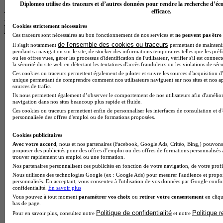
Diplomeo utilise des traceurs et d’autres données pour rendre la recherche d’éco
efficace.
Les intitulés de diplôme par alternance
Cookies strictement nécessaires
les plus recherchés
Ces traceurs sont nécessaires au bon fonctionnement de nos services et
ne peuvent pas être 
de l'ensemble des cookies ou traceurs
Il s'agit notamment
permettant de maintenir 
BTS Esf en alternance
pendant sa navigation sur le site, de stocker des informations temporaires telles que les préf
ou les offres vues, gérer les processus d'identification de l'utilisateur, vérifier s'il est conn
BTS Dietetique en alternance
la sécurité du site web en détectant les tentatives d'accès frauduleux ou les violations de sécu
BTS Mco en alternance
Ces cookies ou traceurs permettent également de piloter et suivre les sources d'acquisition d'
BTS Pi en alternance
unique permettant de comprendre comment nos utilisateurs naviguent sur nos sites et nos ap
BTS Sp3s en alternance
sources de trafic.
Master CCA en alternance
Ils nous permettent également d’observer le comportement de nos utilisateurs afin d'amélior
navigation dans nos sites beaucoup plus rapide et fluide.
BTS Ndrc en alternance
Ces cookies ou traceurs permettent enfin de personnaliser les interfaces de consultation et d
BTS Sam en alternance
personnalisée des offres d'emploi ou de formations proposées.
Cap Fleuriste en alternance
BTS Sio en alternance
Cookies publicitaires
MSc Marketing Digital en alternance
Avec votre accord
, nous et nos partenaires (Facebook, Google Ads, Critéo, Bing,) pouvons 
BTS Gpme en alternance
proposer des publicités pour des offres d’emploi ou des offres de formations personnalisés
trouver rapidement un emploi ou une formation.
Cap Electricien en alternance
Nos partenaires personnalisent ces publicités en fonction de votre navigation, de votre profil
BTS Gpn en alternance
Nous utilisons des technologies Google (ex : Google Ads) pour mesurer l'audience et propos
BTS Domotique en alternance
personnalisés. En acceptant, vous consentez à l'utilisation de vos données par Google conf
BAC Pro Agora en alternance
confidentialité.
En savoir plus
BTS Sta en alternance
Vous pouvez à tout moment
paramétrer vos choix
ou
retirer votre consentement
en cliqu
BTS Iris en alternance
bas de page.
BTS Tpl en alternance
Politique de confidentialité
Politique 
Pour en savoir plus, consultez notre
et notre
BTS Ati en alternance