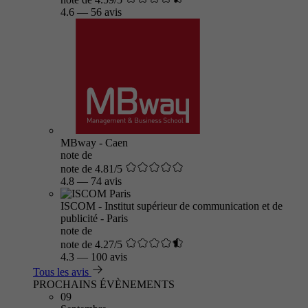
4.6
—
56 avis
MBway - Caen
note de
note de 4.81/5
4.8
—
74 avis
ISCOM - Institut supérieur de communication et de
publicité - Paris
note de
note de 4.27/5
4.3
—
100 avis
Tous les avis
PROCHAINS ÉVÈNEMENTS
09