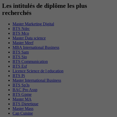
Les intitulés de diplôme les plus
recherchés
Master Marketing Digital
BTS Ndrc
BTS Mco
Master Data science
Master Meef
MBA International Business
BTS Sam
BTS Sio
BTS Communication
BTS Esf
Licence Science de l education
BTS Pi
Master International Business
BTS Sp3s
BAC Pro Assp
BTS Gpme
Master MA
BTS Dietetique
Master Mass
Cap Cuisine