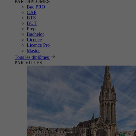
PAR DIPLÔMES
Bac PRO
CAP
BTS
BUT
Prépa
Bachelor
Licence
Licence Pro
Master
Tous les diplômes
PAR VILLES