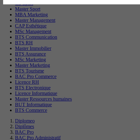
CS Sport
Master Sport
MBA Marketing
Master Management
CAP Esthétique
MSc Management
BTS Communication
BTS RH
Master Immobilier
BTS Assurance
MSc Marketing
Master Marketing
BTS Tourisme
BAC Pro Commerce
Licence RH
BTS Electronique
Licence Informatique
Master Ressources humaines
BUT Informatique
BTS Commerce
Diplomeo
Diplômes
BAC Pro
BAC Pro Administratif