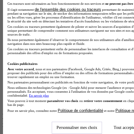
BTS Esf en alternance
Ces traceurs sont nécessaires au bon fonctionnement de nos services et
ne peuvent pas être 
BTS Dietetique en alternance
de l'ensemble des cookies ou traceurs
Il s'agit notamment
permettant de maintenir 
BTS Mco en alternance
pendant sa navigation sur le site, de stocker des informations temporaires telles que les préf
BTS Pi en alternance
ou les offres vues, gérer les processus d'identification de l'utilisateur, vérifier s'il est conn
la sécurité du site web en détectant les tentatives d'accès frauduleux ou les violations de sécu
BTS Sp3s en alternance
Ces cookies ou traceurs permettent également de piloter et suivre les sources d'acquisition d'
Master CCA en alternance
unique permettant de comprendre comment nos utilisateurs naviguent sur nos sites et nos ap
BTS Ndrc en alternance
sources de trafic.
BTS Sam en alternance
Ils nous permettent également d’observer le comportement de nos utilisateurs afin d'amélior
navigation dans nos sites beaucoup plus rapide et fluide.
Cap Fleuriste en alternance
Ces cookies ou traceurs permettent enfin de personnaliser les interfaces de consultation et d
BTS Sio en alternance
personnalisée des offres d'emploi ou de formations proposées.
MSc Marketing Digital en alternance
BTS Gpme en alternance
Cookies publicitaires
Cap Electricien en alternance
Avec votre accord
, nous et nos partenaires (Facebook, Google Ads, Critéo, Bing,) pouvons 
BTS Gpn en alternance
proposer des publicités pour des offres d’emploi ou des offres de formations personnalisés
BTS Domotique en alternance
trouver rapidement un emploi ou une formation.
BAC Pro Agora en alternance
Nos partenaires personnalisent ces publicités en fonction de votre navigation, de votre profil
BTS Sta en alternance
Nous utilisons des technologies Google (ex : Google Ads) pour mesurer l'audience et propos
personnalisés. En acceptant, vous consentez à l'utilisation de vos données par Google conf
BTS Iris en alternance
confidentialité.
En savoir plus
BTS Tpl en alternance
Vous pouvez à tout moment
paramétrer vos choix
ou
retirer votre consentement
en cliqu
BTS Ati en alternance
bas de page.
Politique de confidentialité
Politique 
Pour en savoir plus, consultez notre
et notre
Les diplômes par filière les plus
recherchés
Personnaliser mes choix
Tout accept