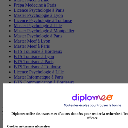
Prépa Medecine à Paris
Licence Psychologie à Paris
Master Psychologie à Lyon
Licence Psychologie à Toulouse
Master Psychologie à Lille
Master Psychologie à Montpellier
Master Psychologie à Paris
Master Meef à Lyon
Master Meef à Paris
BTS Tourisme à Bordeaux
BTS Tourisme à Lyon
BTS Tourisme à Paris
BTS Tourisme à Toulouse
Licence Psychologie à Lille
Master Informatique à Paris
BTS Communication à Bordeaux
Master Psychologie à Angers
BTS Communication à Lyon
BTS Ndrc à Lyon
Les intitulés de diplôme par alternance
Diplomeo utilise des traceurs et d’autres données pour rendre la recherche d’éco
les plus recherchés
efficace.
Cookies strictement nécessaires