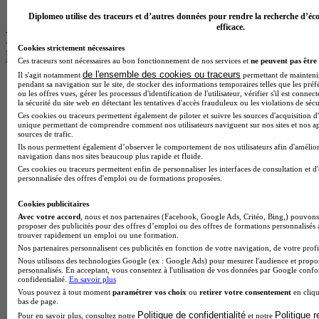
BTS Ndrc à Lyon
Diplomeo utilise des traceurs et d’autres données pour rendre la recherche d’éco
efficace.
Les intitulés de diplôme par alternance
Cookies strictement nécessaires
les plus recherchés
Ces traceurs sont nécessaires au bon fonctionnement de nos services et
ne peuvent pas être 
de l'ensemble des cookies ou traceurs
Il s'agit notamment
permettant de maintenir 
pendant sa navigation sur le site, de stocker des informations temporaires telles que les préf
BTS Esf en alternance
ou les offres vues, gérer les processus d'identification de l'utilisateur, vérifier s'il est conn
BTS Dietetique en alternance
la sécurité du site web en détectant les tentatives d'accès frauduleux ou les violations de sécu
BTS Mco en alternance
Ces cookies ou traceurs permettent également de piloter et suivre les sources d'acquisition d'
BTS Pi en alternance
unique permettant de comprendre comment nos utilisateurs naviguent sur nos sites et nos ap
sources de trafic.
BTS Sp3s en alternance
Ils nous permettent également d’observer le comportement de nos utilisateurs afin d'amélior
Master CCA en alternance
navigation dans nos sites beaucoup plus rapide et fluide.
BTS Ndrc en alternance
Ces cookies ou traceurs permettent enfin de personnaliser les interfaces de consultation et d
BTS Sam en alternance
personnalisée des offres d'emploi ou de formations proposées.
Cap Fleuriste en alternance
BTS Sio en alternance
Cookies publicitaires
MSc Marketing Digital en alternance
Avec votre accord
, nous et nos partenaires (Facebook, Google Ads, Critéo, Bing,) pouvons 
proposer des publicités pour des offres d’emploi ou des offres de formations personnalisés
BTS Gpme en alternance
trouver rapidement un emploi ou une formation.
Cap Electricien en alternance
Nos partenaires personnalisent ces publicités en fonction de votre navigation, de votre profil
BTS Gpn en alternance
Nous utilisons des technologies Google (ex : Google Ads) pour mesurer l'audience et propos
BTS Domotique en alternance
personnalisés. En acceptant, vous consentez à l'utilisation de vos données par Google conf
BAC Pro Agora en alternance
confidentialité.
En savoir plus
BTS Sta en alternance
Vous pouvez à tout moment
paramétrer vos choix
ou
retirer votre consentement
en cliqu
bas de page.
BTS Iris en alternance
Politique de confidentialité
Politique 
Pour en savoir plus, consultez notre
et notre
BTS Tpl en alternance