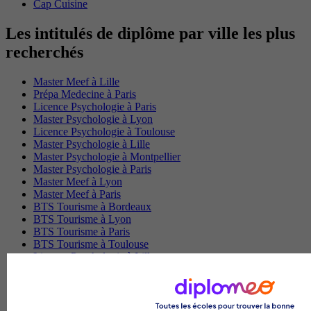
Cap Cuisine
Les intitulés de diplôme par ville les plus
recherchés
Master Meef à Lille
Prépa Medecine à Paris
Licence Psychologie à Paris
Master Psychologie à Lyon
Licence Psychologie à Toulouse
Master Psychologie à Lille
Master Psychologie à Montpellier
Master Psychologie à Paris
Master Meef à Lyon
Master Meef à Paris
BTS Tourisme à Bordeaux
BTS Tourisme à Lyon
BTS Tourisme à Paris
BTS Tourisme à Toulouse
Licence Psychologie à Lille
Master Informatique à Paris
BTS Communication à Bordeaux
Master Psychologie à Angers
BTS Communication à Lyon