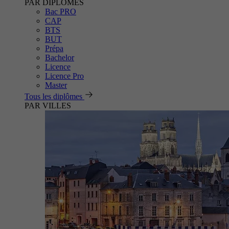
PAR DIPLÔMES
Bac PRO
CAP
BTS
BUT
Prépa
Bachelor
Licence
Licence Pro
Master
Tous les diplômes
PAR VILLES