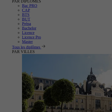
PAR DIPLÔMES
Bac PRO
CAP
BTS
BUT
Prépa
Bachelor
Licence
Licence Pro
Master
Tous les diplômes
PAR VILLES