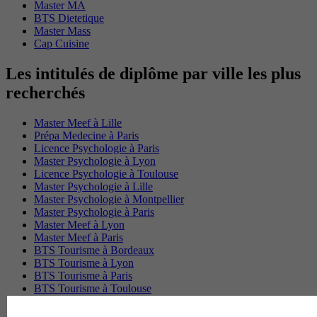
Master MA
BTS Dietetique
Master Mass
Cap Cuisine
Les intitulés de diplôme par ville les plus
recherchés
Master Meef à Lille
Prépa Medecine à Paris
Licence Psychologie à Paris
Master Psychologie à Lyon
Licence Psychologie à Toulouse
Master Psychologie à Lille
Master Psychologie à Montpellier
Master Psychologie à Paris
Master Meef à Lyon
Master Meef à Paris
BTS Tourisme à Bordeaux
BTS Tourisme à Lyon
BTS Tourisme à Paris
BTS Tourisme à Toulouse
Licence Psychologie à Lille
Master Informatique à Paris