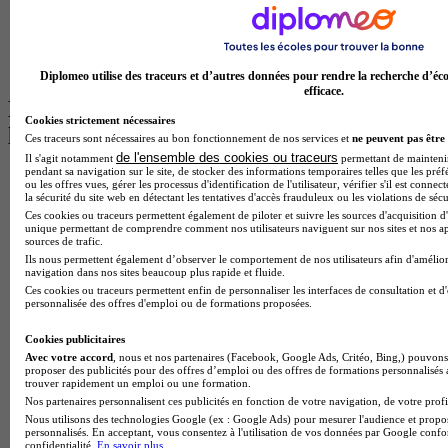
BTS Communication à Bordeaux
Master Psychologie à Angers
BTS Communication à Lyon
BTS Ndrc à Lyon
Diplomeo utilise des traceurs et d’autres données pour rendre la recherche d’éco
efficace.
Les intitulés de diplôme par alternance
Cookies strictement nécessaires
les plus recherchés
Ces traceurs sont nécessaires au bon fonctionnement de nos services et
ne peuvent pas être 
de l'ensemble des cookies ou traceurs
Il s'agit notamment
permettant de maintenir 
pendant sa navigation sur le site, de stocker des informations temporaires telles que les préf
BTS Esf en alternance
ou les offres vues, gérer les processus d'identification de l'utilisateur, vérifier s'il est conn
BTS Dietetique en alternance
la sécurité du site web en détectant les tentatives d'accès frauduleux ou les violations de sécu
BTS Mco en alternance
Ces cookies ou traceurs permettent également de piloter et suivre les sources d'acquisition d'
unique permettant de comprendre comment nos utilisateurs naviguent sur nos sites et nos ap
BTS Pi en alternance
sources de trafic.
BTS Sp3s en alternance
Ils nous permettent également d’observer le comportement de nos utilisateurs afin d'amélior
Master CCA en alternance
navigation dans nos sites beaucoup plus rapide et fluide.
BTS Ndrc en alternance
Ces cookies ou traceurs permettent enfin de personnaliser les interfaces de consultation et d
BTS Sam en alternance
personnalisée des offres d'emploi ou de formations proposées.
Cap Fleuriste en alternance
BTS Sio en alternance
Cookies publicitaires
MSc Marketing Digital en alternance
Avec votre accord
, nous et nos partenaires (Facebook, Google Ads, Critéo, Bing,) pouvons 
proposer des publicités pour des offres d’emploi ou des offres de formations personnalisés
BTS Gpme en alternance
trouver rapidement un emploi ou une formation.
Cap Electricien en alternance
Nos partenaires personnalisent ces publicités en fonction de votre navigation, de votre profil
BTS Gpn en alternance
Nous utilisons des technologies Google (ex : Google Ads) pour mesurer l'audience et propos
BTS Domotique en alternance
personnalisés. En acceptant, vous consentez à l'utilisation de vos données par Google conf
confidentialité.
En savoir plus