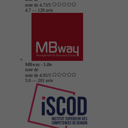
note de 4.73/5
4.7
—
128 avis
MBway - Lille
note de
note de 4.95/5
5.0
—
201 avis