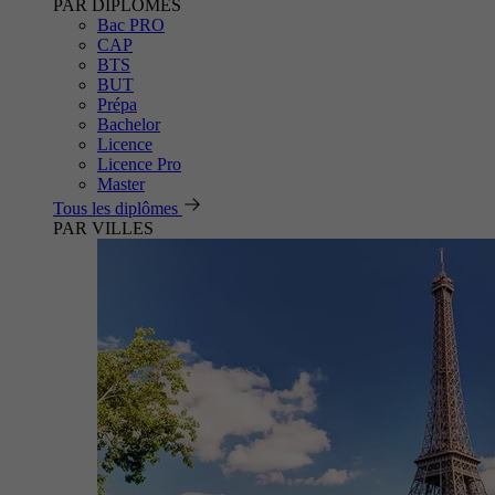
PAR DIPLÔMES
Bac PRO
CAP
BTS
BUT
Prépa
Bachelor
Licence
Licence Pro
Master
Tous les diplômes
PAR VILLES