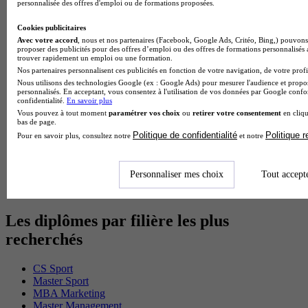
personnalisée des offres d'emploi ou de formations proposées.
BTS Sp3s en alternance
Master CCA en alternance
Cookies publicitaires
BTS Ndrc en alternance
Avec votre accord
, nous et nos partenaires (Facebook, Google Ads, Critéo, Bing,) pouvons 
BTS Sam en alternance
proposer des publicités pour des offres d’emploi ou des offres de formations personnalisés
Cap Fleuriste en alternance
trouver rapidement un emploi ou une formation.
BTS Sio en alternance
Nos partenaires personnalisent ces publicités en fonction de votre navigation, de votre profil
MSc Marketing Digital en alternance
Nous utilisons des technologies Google (ex : Google Ads) pour mesurer l'audience et propos
BTS Gpme en alternance
personnalisés. En acceptant, vous consentez à l'utilisation de vos données par Google conf
confidentialité.
En savoir plus
Cap Electricien en alternance
Vous pouvez à tout moment
paramétrer vos choix
ou
retirer votre consentement
en cliqu
BTS Gpn en alternance
bas de page.
BTS Domotique en alternance
Politique de confidentialité
Politique 
Pour en savoir plus, consultez notre
et notre
BAC Pro Agora en alternance
BTS Sta en alternance
BTS Iris en alternance
Personnaliser mes choix
Tout accept
BTS Tpl en alternance
BTS Ati en alternance
Les diplômes par filière les plus
recherchés
CS Sport
Master Sport
MBA Marketing
Master Management