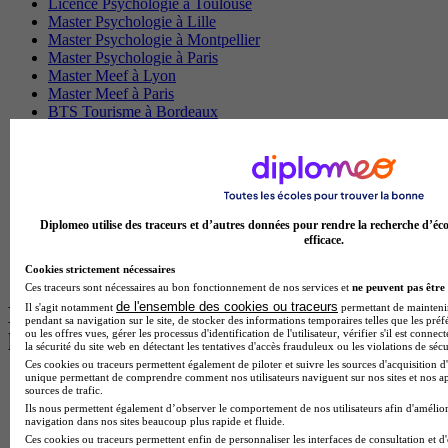
Licence Psychologie à Toulouse
Master Psychologie à Lille
Master Psychologie à Montpellier
Master Psychologie à Paris
Master Meef à Lyon
Master Meef à Paris
BTS Tourisme à Bordeaux
BTS Tourisme à Lyon
BTS Tourisme à Paris
BTS Tourisme à Toulouse
Licence Psychologie à Lille
Master Informatique à Paris
BTS Communication à Bordeaux
Diplomeo utilise des traceurs et d’autres données pour rendre la recherche d’éco
Master Psychologie à Angers
efficace.
BTS Communication à Lyon
Cookies strictement nécessaires
BTS Ndrc à Lyon
Ces traceurs sont nécessaires au bon fonctionnement de nos services et
ne peuvent pas être 
de l'ensemble des cookies ou traceurs
Il s'agit notamment
permettant de maintenir 
Les intitulés de diplôme par alternance
pendant sa navigation sur le site, de stocker des informations temporaires telles que les préf
ou les offres vues, gérer les processus d'identification de l'utilisateur, vérifier s'il est conn
les plus recherchés
la sécurité du site web en détectant les tentatives d'accès frauduleux ou les violations de sécu
Ces cookies ou traceurs permettent également de piloter et suivre les sources d'acquisition d'
unique permettant de comprendre comment nos utilisateurs naviguent sur nos sites et nos ap
BTS Esf en alternance
sources de trafic.
BTS Dietetique en alternance
Ils nous permettent également d’observer le comportement de nos utilisateurs afin d'amélior
BTS Mco en alternance
navigation dans nos sites beaucoup plus rapide et fluide.
BTS Pi en alternance
Ces cookies ou traceurs permettent enfin de personnaliser les interfaces de consultation et d