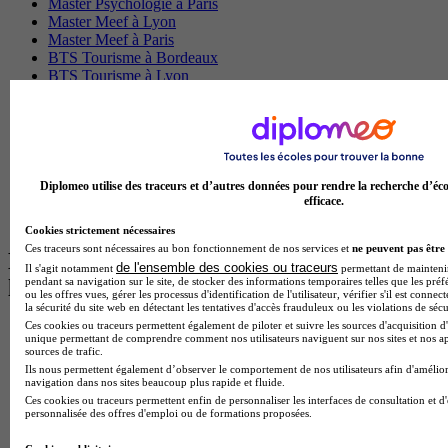
Master Psychologie à Paris
Master Meef à Lyon
Master Meef à Paris
BTS Tourisme à Bordeaux
BTS Tourisme à Lyon
BTS Tourisme à Paris
BTS Tourisme à Toulouse
Licence Psychologie à Lille
Master Informatique à Paris
BTS Communication à Bordeaux
Master Psychologie à Angers
Diplomeo utilise des traceurs et d’autres données pour rendre la recherche d’éco
BTS Communication à Lyon
efficace.
BTS Ndrc à Lyon
Cookies strictement nécessaires
Ces traceurs sont nécessaires au bon fonctionnement de nos services et
ne peuvent pas être 
Les intitulés de diplôme par alternance
de l'ensemble des cookies ou traceurs
Il s'agit notamment
permettant de maintenir 
pendant sa navigation sur le site, de stocker des informations temporaires telles que les préf
les plus recherchés
ou les offres vues, gérer les processus d'identification de l'utilisateur, vérifier s'il est conn
la sécurité du site web en détectant les tentatives d'accès frauduleux ou les violations de sécu
Ces cookies ou traceurs permettent également de piloter et suivre les sources d'acquisition d'
BTS Esf en alternance
unique permettant de comprendre comment nos utilisateurs naviguent sur nos sites et nos ap
BTS Dietetique en alternance
sources de trafic.
BTS Mco en alternance
Ils nous permettent également d’observer le comportement de nos utilisateurs afin d'amélior
navigation dans nos sites beaucoup plus rapide et fluide.
BTS Pi en alternance
Ces cookies ou traceurs permettent enfin de personnaliser les interfaces de consultation et d
BTS Sp3s en alternance
personnalisée des offres d'emploi ou de formations proposées.
Master CCA en alternance
BTS Ndrc en alternance