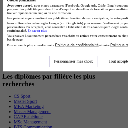
Cookies publicitaires
BTS Sam en alternance
Avec votre accord
, nous et nos partenaires (Facebook, Google Ads, Critéo, Bing,) pouvons 
Cap Fleuriste en alternance
proposer des publicités pour des offres d’emploi ou des offres de formations personnalisés
BTS Sio en alternance
trouver rapidement un emploi ou une formation.
MSc Marketing Digital en alternance
Nos partenaires personnalisent ces publicités en fonction de votre navigation, de votre profil
BTS Gpme en alternance
Nous utilisons des technologies Google (ex : Google Ads) pour mesurer l'audience et propos
personnalisés. En acceptant, vous consentez à l'utilisation de vos données par Google conf
Cap Electricien en alternance
confidentialité.
En savoir plus
BTS Gpn en alternance
Vous pouvez à tout moment
paramétrer vos choix
ou
retirer votre consentement
en cliqu
BTS Domotique en alternance
bas de page.
BAC Pro Agora en alternance
Politique de confidentialité
Politique 
Pour en savoir plus, consultez notre
et notre
BTS Sta en alternance
BTS Iris en alternance
BTS Tpl en alternance
Personnaliser mes choix
Tout accept
BTS Ati en alternance
Les diplômes par filière les plus
recherchés
CS Sport
Master Sport
MBA Marketing
Master Management
CAP Esthétique
MSc Management
BTS Communication