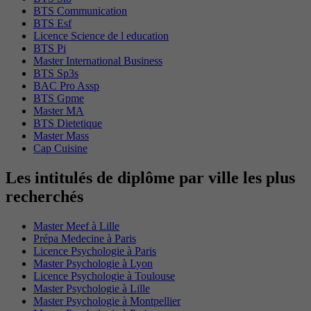
BTS Communication
BTS Esf
Licence Science de l education
BTS Pi
Master International Business
BTS Sp3s
BAC Pro Assp
BTS Gpme
Master MA
BTS Dietetique
Master Mass
Cap Cuisine
Les intitulés de diplôme par ville les plus
recherchés
Master Meef à Lille
Prépa Medecine à Paris
Licence Psychologie à Paris
Master Psychologie à Lyon
Licence Psychologie à Toulouse
Master Psychologie à Lille
Master Psychologie à Montpellier