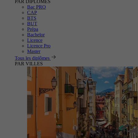
PAR DIPLÔMES
Bac PRO
CAP
BTS
BUT
Prépa
Bachelor
Licence
Licence Pro
Master
Tous les diplômes
PAR VILLES