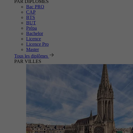
PAR DIPLÔMES
Bac PRO
CAP
BTS
BUT
Prépa
Bachelor
Licence
Licence Pro
Master
Tous les diplômes
PAR VILLES