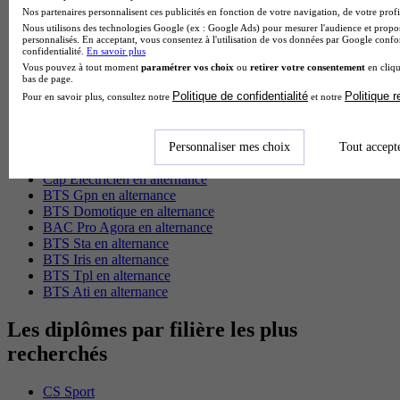
BTS Dietetique en alternance
Nos partenaires personnalisent ces publicités en fonction de votre navigation, de votre profil
BTS Mco en alternance
Nous utilisons des technologies Google (ex : Google Ads) pour mesurer l'audience et propos
BTS Pi en alternance
personnalisés. En acceptant, vous consentez à l'utilisation de vos données par Google conf
BTS Sp3s en alternance
confidentialité.
En savoir plus
Master CCA en alternance
Vous pouvez à tout moment
paramétrer vos choix
ou
retirer votre consentement
en cliqu
bas de page.
BTS Ndrc en alternance
Politique de confidentialité
Politique 
Pour en savoir plus, consultez notre
et notre
BTS Sam en alternance
Cap Fleuriste en alternance
BTS Sio en alternance
MSc Marketing Digital en alternance
Personnaliser mes choix
Tout accept
BTS Gpme en alternance
Cap Electricien en alternance
BTS Gpn en alternance
BTS Domotique en alternance
BAC Pro Agora en alternance
BTS Sta en alternance
BTS Iris en alternance
BTS Tpl en alternance
BTS Ati en alternance
Les diplômes par filière les plus
recherchés
CS Sport