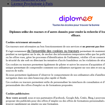
Licence Psychologie à Paris
Master Psychologie à Lyon
Licence Psychologie à Toulouse
Master Psychologie à Lille
Master Psychologie à Montpellier
Master Psychologie à Paris
Master Meef à Lyon
Diplomeo utilise des traceurs et d’autres données pour rendre la recherche d’éco
Master Meef à Paris
efficace.
BTS Tourisme à Bordeaux
BTS Tourisme à Lyon
Cookies strictement nécessaires
BTS Tourisme à Paris
Ces traceurs sont nécessaires au bon fonctionnement de nos services et
ne peuvent pas être 
BTS Tourisme à Toulouse
de l'ensemble des cookies ou traceurs
Il s'agit notamment
permettant de maintenir 
Licence Psychologie à Lille
pendant sa navigation sur le site, de stocker des informations temporaires telles que les préf
ou les offres vues, gérer les processus d'identification de l'utilisateur, vérifier s'il est conn
Master Informatique à Paris
la sécurité du site web en détectant les tentatives d'accès frauduleux ou les violations de sécu
BTS Communication à Bordeaux
Ces cookies ou traceurs permettent également de piloter et suivre les sources d'acquisition d'
Master Psychologie à Angers
unique permettant de comprendre comment nos utilisateurs naviguent sur nos sites et nos ap
BTS Communication à Lyon
sources de trafic.
BTS Ndrc à Lyon
Ils nous permettent également d’observer le comportement de nos utilisateurs afin d'amélior
navigation dans nos sites beaucoup plus rapide et fluide.
Ces cookies ou traceurs permettent enfin de personnaliser les interfaces de consultation et d
Les intitulés de diplôme par alternance
personnalisée des offres d'emploi ou de formations proposées.
les plus recherchés
Cookies publicitaires
Avec votre accord
, nous et nos partenaires (Facebook, Google Ads, Critéo, Bing,) pouvons 
proposer des publicités pour des offres d’emploi ou des offres de formations personnalisés
BTS Esf en alternance
trouver rapidement un emploi ou une formation.