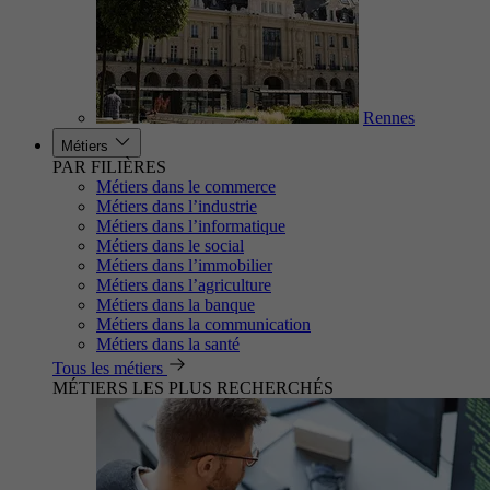
Rennes
Métiers
PAR FILIÈRES
Métiers dans le commerce
Métiers dans l’industrie
Métiers dans l’informatique
Métiers dans le social
Métiers dans l’immobilier
Métiers dans l’agriculture
Métiers dans la banque
Métiers dans la communication
Métiers dans la santé
Tous les métiers
MÉTIERS LES PLUS RECHERCHÉS