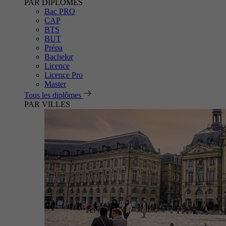
PAR DIPLÔMES
Bac PRO
CAP
BTS
BUT
Prépa
Bachelor
Licence
Licence Pro
Master
Tous les diplômes
PAR VILLES