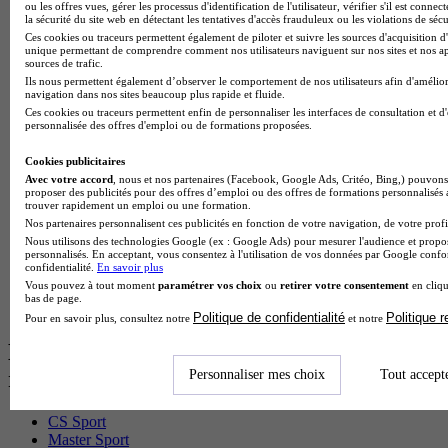
BTS Mco en alternance
ou les offres vues, gérer les processus d'identification de l'utilisateur, vérifier s'il est conn
la sécurité du site web en détectant les tentatives d'accès frauduleux ou les violations de sécu
BTS Pi en alternance
Ces cookies ou traceurs permettent également de piloter et suivre les sources d'acquisition d'
BTS Sp3s en alternance
unique permettant de comprendre comment nos utilisateurs naviguent sur nos sites et nos ap
Master CCA en alternance
sources de trafic.
BTS Ndrc en alternance
Ils nous permettent également d’observer le comportement de nos utilisateurs afin d'amélior
BTS Sam en alternance
navigation dans nos sites beaucoup plus rapide et fluide.
Cap Fleuriste en alternance
Ces cookies ou traceurs permettent enfin de personnaliser les interfaces de consultation et d
personnalisée des offres d'emploi ou de formations proposées.
BTS Sio en alternance
MSc Marketing Digital en alternance
Cookies publicitaires
BTS Gpme en alternance
Avec votre accord
, nous et nos partenaires (Facebook, Google Ads, Critéo, Bing,) pouvons 
Cap Electricien en alternance
proposer des publicités pour des offres d’emploi ou des offres de formations personnalisés
BTS Gpn en alternance
trouver rapidement un emploi ou une formation.
BTS Domotique en alternance
Nos partenaires personnalisent ces publicités en fonction de votre navigation, de votre profil
BAC Pro Agora en alternance
Nous utilisons des technologies Google (ex : Google Ads) pour mesurer l'audience et propos
BTS Sta en alternance
personnalisés. En acceptant, vous consentez à l'utilisation de vos données par Google conf
confidentialité.
En savoir plus
BTS Iris en alternance
Vous pouvez à tout moment
paramétrer vos choix
ou
retirer votre consentement
en cliqu
BTS Tpl en alternance
bas de page.
BTS Ati en alternance
Politique de confidentialité
Politique 
Pour en savoir plus, consultez notre
et notre
Les diplômes par filière les plus
recherchés
Personnaliser mes choix
Tout accept
CS Sport
Master Sport