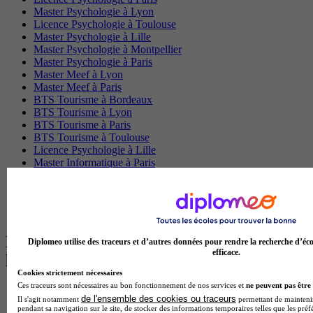
Master Psychologie à Lyon
Licence Psychologie à Toulouse
Master Psychologie à Lille
Master Psychologie à Montpellier
Master Psychologie à Paris
Master Meef à Lyon
Master Meef à Paris
BTS Tourisme à Bordeaux
BTS Tourisme à Lyon
BTS Tourisme à Paris
BTS Tourisme à Toulouse
Licence Psychologie à Lille
Master Informatique à Paris
BTS Communication à Bordeaux
Master Psychologie à Angers
BTS Communication à Lyon
BTS Ndrc à Lyon
Les intitulés de diplôme par alternance
Diplomeo utilise des traceurs et d’autres données pour rendre la recherche d’éco
efficace.
les plus recherchés
Cookies strictement nécessaires
Ces traceurs sont nécessaires au bon fonctionnement de nos services et
ne peuvent pas être 
BTS Esf en alternance
de l'ensemble des cookies ou traceurs
Il s'agit notamment
permettant de maintenir 
BTS Dietetique en alternance
pendant sa navigation sur le site, de stocker des informations temporaires telles que les préf