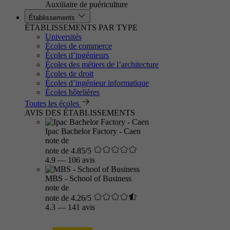
Auxiliaire de puériculture
Établissements
ÉTABLISSEMENTS PAR TYPE
Universités
Écoles de commerce
Écoles d’ingénieurs
Écoles des métiers de l’architecture
Écoles de droit
Écoles d’ingénieur informatique
Écoles hôtelières
Toutes les écoles
AVIS DES ÉTABLISSEMENTS
Ipac Bachelor Factory - Caen
note de
note de 4.85/5
4.9
—
106 avis
MBS - School of Business
note de
note de 4.26/5
4.3
—
141 avis