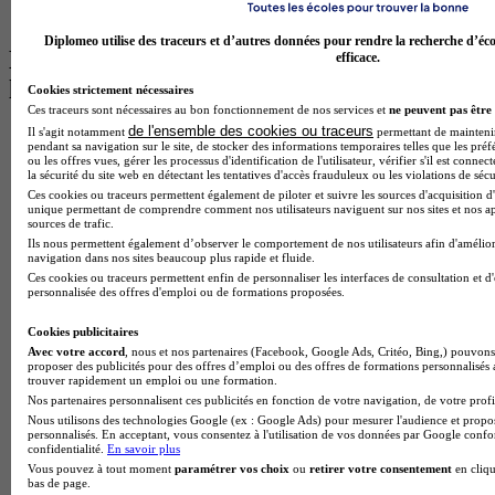
BTS Ndrc à Lyon
Diplomeo utilise des traceurs et d’autres données pour rendre la recherche d’éco
Les intitulés de diplôme par alternance
efficace.
les plus recherchés
Cookies strictement nécessaires
Ces traceurs sont nécessaires au bon fonctionnement de nos services et
ne peuvent pas être 
de l'ensemble des cookies ou traceurs
Il s'agit notamment
permettant de maintenir 
BTS Esf en alternance
pendant sa navigation sur le site, de stocker des informations temporaires telles que les préf
BTS Dietetique en alternance
ou les offres vues, gérer les processus d'identification de l'utilisateur, vérifier s'il est conn
BTS Mco en alternance
la sécurité du site web en détectant les tentatives d'accès frauduleux ou les violations de sécu
BTS Pi en alternance
Ces cookies ou traceurs permettent également de piloter et suivre les sources d'acquisition d'
unique permettant de comprendre comment nos utilisateurs naviguent sur nos sites et nos ap
BTS Sp3s en alternance
sources de trafic.
Master CCA en alternance
Ils nous permettent également d’observer le comportement de nos utilisateurs afin d'amélior
BTS Ndrc en alternance
navigation dans nos sites beaucoup plus rapide et fluide.
BTS Sam en alternance
Ces cookies ou traceurs permettent enfin de personnaliser les interfaces de consultation et d
personnalisée des offres d'emploi ou de formations proposées.
Cap Fleuriste en alternance
BTS Sio en alternance
Cookies publicitaires
MSc Marketing Digital en alternance
Avec votre accord
, nous et nos partenaires (Facebook, Google Ads, Critéo, Bing,) pouvons 
BTS Gpme en alternance
proposer des publicités pour des offres d’emploi ou des offres de formations personnalisés
Cap Electricien en alternance
trouver rapidement un emploi ou une formation.
BTS Gpn en alternance
Nos partenaires personnalisent ces publicités en fonction de votre navigation, de votre profil
BTS Domotique en alternance
Nous utilisons des technologies Google (ex : Google Ads) pour mesurer l'audience et propos
BAC Pro Agora en alternance
personnalisés. En acceptant, vous consentez à l'utilisation de vos données par Google conf
confidentialité.
En savoir plus
BTS Sta en alternance
Vous pouvez à tout moment
paramétrer vos choix
ou
retirer votre consentement
en cliqu
BTS Iris en alternance
bas de page.
BTS Tpl en alternance