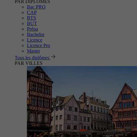
PAR DIPLÔMES
Bac PRO
CAP
BTS
BUT
Prépa
Bachelor
Licence
Licence Pro
Master
Tous les diplômes
PAR VILLES