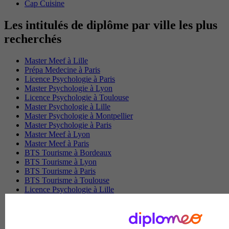
Cap Cuisine
Les intitulés de diplôme par ville les plus
recherchés
Master Meef à Lille
Prépa Medecine à Paris
Licence Psychologie à Paris
Master Psychologie à Lyon
Licence Psychologie à Toulouse
Master Psychologie à Lille
Master Psychologie à Montpellier
Master Psychologie à Paris
Master Meef à Lyon
Master Meef à Paris
BTS Tourisme à Bordeaux
BTS Tourisme à Lyon
BTS Tourisme à Paris
BTS Tourisme à Toulouse
Licence Psychologie à Lille
Master Informatique à Paris
BTS Communication à Bordeaux
Master Psychologie à Angers
BTS Communication à Lyon