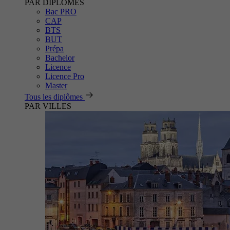
PAR DIPLÔMES
Bac PRO
CAP
BTS
BUT
Prépa
Bachelor
Licence
Licence Pro
Master
Tous les diplômes
PAR VILLES