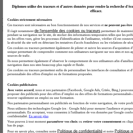
BTS Communication à Lyon
Diplomeo utilise des traceurs et d’autres données pour rendre la recherche d’éco
BTS Ndrc à Lyon
efficace.
Les intitulés de diplôme par alternance
Cookies strictement nécessaires
Ces traceurs sont nécessaires au bon fonctionnement de nos services et
ne peuvent pas être 
les plus recherchés
de l'ensemble des cookies ou traceurs
Il s'agit notamment
permettant de maintenir 
pendant sa navigation sur le site, de stocker des informations temporaires telles que les préf
ou les offres vues, gérer les processus d'identification de l'utilisateur, vérifier s'il est conn
BTS Esf en alternance
la sécurité du site web en détectant les tentatives d'accès frauduleux ou les violations de sécu
BTS Dietetique en alternance
Ces cookies ou traceurs permettent également de piloter et suivre les sources d'acquisition d'
BTS Mco en alternance
unique permettant de comprendre comment nos utilisateurs naviguent sur nos sites et nos ap
sources de trafic.
BTS Pi en alternance
Ils nous permettent également d’observer le comportement de nos utilisateurs afin d'amélior
BTS Sp3s en alternance
navigation dans nos sites beaucoup plus rapide et fluide.
Master CCA en alternance
Ces cookies ou traceurs permettent enfin de personnaliser les interfaces de consultation et d
BTS Ndrc en alternance
personnalisée des offres d'emploi ou de formations proposées.
BTS Sam en alternance
Cap Fleuriste en alternance
Cookies publicitaires
BTS Sio en alternance
Avec votre accord
, nous et nos partenaires (Facebook, Google Ads, Critéo, Bing,) pouvons 
proposer des publicités pour des offres d’emploi ou des offres de formations personnalisés
MSc Marketing Digital en alternance
trouver rapidement un emploi ou une formation.
BTS Gpme en alternance
Nos partenaires personnalisent ces publicités en fonction de votre navigation, de votre profil
Cap Electricien en alternance
Nous utilisons des technologies Google (ex : Google Ads) pour mesurer l'audience et propos
BTS Gpn en alternance
personnalisés. En acceptant, vous consentez à l'utilisation de vos données par Google conf
BTS Domotique en alternance
confidentialité.
En savoir plus
BAC Pro Agora en alternance
Vous pouvez à tout moment
paramétrer vos choix
ou
retirer votre consentement
en cliqu
bas de page.
BTS Sta en alternance
Politique de confidentialité
Politique 
Pour en savoir plus, consultez notre
et notre
BTS Iris en alternance