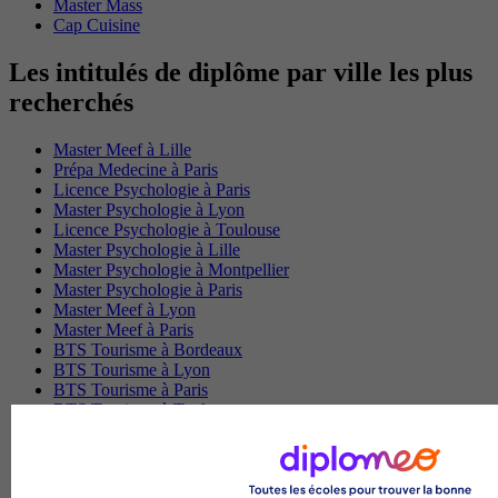
Master Mass
Cap Cuisine
Les intitulés de diplôme par ville les plus
recherchés
Master Meef à Lille
Prépa Medecine à Paris
Licence Psychologie à Paris
Master Psychologie à Lyon
Licence Psychologie à Toulouse
Master Psychologie à Lille
Master Psychologie à Montpellier
Master Psychologie à Paris
Master Meef à Lyon
Master Meef à Paris
BTS Tourisme à Bordeaux
BTS Tourisme à Lyon
BTS Tourisme à Paris
BTS Tourisme à Toulouse
Licence Psychologie à Lille
Master Informatique à Paris
BTS Communication à Bordeaux
Master Psychologie à Angers