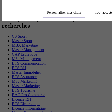
BTS Tpl en alternance
BTS Ati en alternance
Personnaliser mes choix
Tout accept
Les diplômes par filière les plus
recherchés
CS Sport
Master Sport
MBA Marketing
Master Management
CAP Esthétique
MSc Management
BTS Communication
BTS RH
Master Immobilier
BTS Assurance
MSc Marketing
Master Marketing
BTS Tourisme
BAC Pro Commerce
Licence RH
BTS Electronique
Licence Informatique