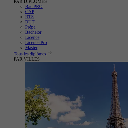
PAR DIPLÔMES
Bac PRO
CAP
BTS
BUT
Prépa
Bachelor
Licence
Licence Pro
Master
Tous les diplômes
PAR VILLES