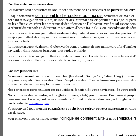
Cookies strictement nécessaires
les plus recherchés
Ces traceurs sont nécessaires au bon fonctionnement de nos services et
ne peuvent pas être 
de l'ensemble des cookies ou traceurs
Il s'agit notamment
permettant de maintenir 
pendant sa navigation sur le site, de stocker des informations temporaires telles que les préf
BTS Esf en alternance
ou les offres vues, gérer les processus d'identification de l'utilisateur, vérifier s'il est conn
BTS Dietetique en alternance
la sécurité du site web en détectant les tentatives d'accès frauduleux ou les violations de sécu
BTS Mco en alternance
Ces cookies ou traceurs permettent également de piloter et suivre les sources d'acquisition d'
BTS Pi en alternance
unique permettant de comprendre comment nos utilisateurs naviguent sur nos sites et nos ap
sources de trafic.
BTS Sp3s en alternance
Ils nous permettent également d’observer le comportement de nos utilisateurs afin d'amélior
Master CCA en alternance
navigation dans nos sites beaucoup plus rapide et fluide.
BTS Ndrc en alternance
Ces cookies ou traceurs permettent enfin de personnaliser les interfaces de consultation et d
BTS Sam en alternance
personnalisée des offres d'emploi ou de formations proposées.
Cap Fleuriste en alternance
BTS Sio en alternance
Cookies publicitaires
MSc Marketing Digital en alternance
Avec votre accord
, nous et nos partenaires (Facebook, Google Ads, Critéo, Bing,) pouvons 
BTS Gpme en alternance
proposer des publicités pour des offres d’emploi ou des offres de formations personnalisés
trouver rapidement un emploi ou une formation.
Cap Electricien en alternance
Nos partenaires personnalisent ces publicités en fonction de votre navigation, de votre profil
BTS Gpn en alternance
Nous utilisons des technologies Google (ex : Google Ads) pour mesurer l'audience et propos
BTS Domotique en alternance
personnalisés. En acceptant, vous consentez à l'utilisation de vos données par Google conf
BAC Pro Agora en alternance
confidentialité.
En savoir plus
BTS Sta en alternance
Vous pouvez à tout moment
paramétrer vos choix
ou
retirer votre consentement
en cliqu
bas de page.
BTS Iris en alternance
Politique de confidentialité
Politique 
BTS Tpl en alternance
Pour en savoir plus, consultez notre
et notre
BTS Ati en alternance
Personnaliser mes choix
Tout accept