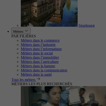
Strasbourg
Métiers
PAR FILIÈRES
Métiers dans le commerce
Métiers dans l’industrie
Métiers dans l’informatique
Métiers dans le social
Métiers dans l’immobilier
Métiers dans l’agriculture
Métiers dans la banque
Métiers dans la communication
Métiers dans la santé
Tous les métiers
MÉTIERS LES PLUS RECHERCHÉS