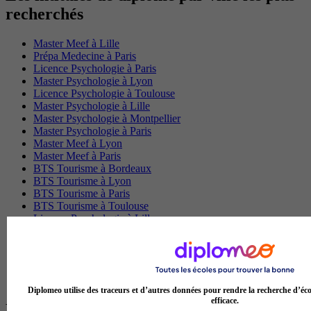
recherchés
Master Meef à Lille
Prépa Medecine à Paris
Licence Psychologie à Paris
Master Psychologie à Lyon
Licence Psychologie à Toulouse
Master Psychologie à Lille
Master Psychologie à Montpellier
Master Psychologie à Paris
Master Meef à Lyon
Master Meef à Paris
BTS Tourisme à Bordeaux
BTS Tourisme à Lyon
BTS Tourisme à Paris
BTS Tourisme à Toulouse
Licence Psychologie à Lille
Master Informatique à Paris
BTS Communication à Bordeaux
Master Psychologie à Angers
BTS Communication à Lyon
BTS Ndrc à Lyon
Diplomeo utilise des traceurs et d’autres données pour rendre la recherche d’éco
efficace.
Les intitulés de diplôme par alternance